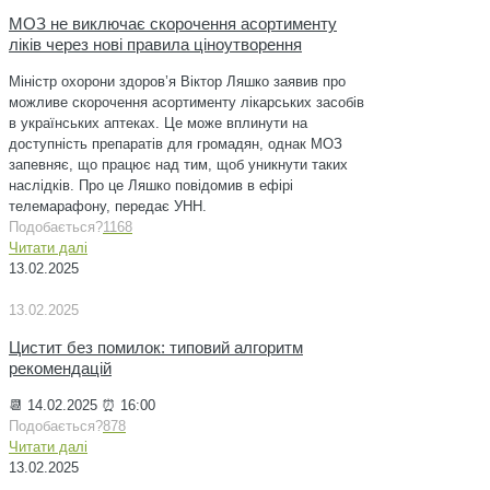
МОЗ не виключає скорочення асортименту
ліків через нові правила ціноутворення
Міністр охорони здоров’я Віктор Ляшко заявив про
можливе скорочення асортименту лікарських засобів
в українських аптеках. Це може вплинути на
доступність препаратів для громадян, однак МОЗ
запевняє, що працює над тим, щоб уникнути таких
наслідків. Про це Ляшко повідомив в ефірі
телемарафону, передає УНН.
Подобається?
1168
Читати далі
13.02.2025
13.02.2025
Цистит без помилок: типовий алгоритм
рекомендацій
📆 14.02.2025 ⏰ 16:00
Подобається?
878
Читати далі
13.02.2025