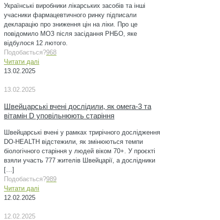
Українські виробники лікарських засобів та інші
учасники фармацевтичного ринку підписали
декларацію про зниження цін на ліки. Про це
повідомило МОЗ після засідання РНБО, яке
відбулося 12 лютого.
Подобається?
968
Читати далі
13.02.2025
13.02.2025
Швейцарські вчені дослідили, як омега-3 та
вітамін D уповільнюють старіння
Швейцарські вчені у рамках трирічного дослідження
DO-HEALTH відстежили, як змінюються темпи
біологічного старіння у людей віком 70+. У проєкті
взяли участь 777 жителів Швейцарії, а дослідники
[…]
Подобається?
989
Читати далі
12.02.2025
12.02.2025