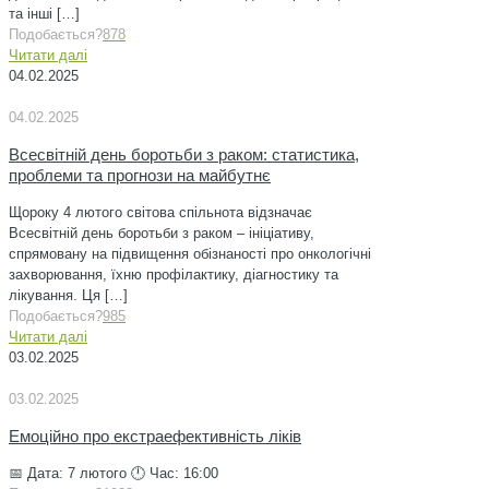
та інші
[…]
Подобається?
878
Читати далі
04.02.2025
04.02.2025
Всесвітній день боротьби з раком: статистика,
проблеми та прогнози на майбутнє
Щороку 4 лютого світова спільнота відзначає
Всесвітній день боротьби з раком – ініціативу,
спрямовану на підвищення обізнаності про онкологічні
захворювання, їхню профілактику, діагностику та
лікування. Ця
[…]
Подобається?
985
Читати далі
03.02.2025
03.02.2025
Емоційно про екстраефективність ліків
📅 Дата: 7 лютого 🕛 Час: 16:00