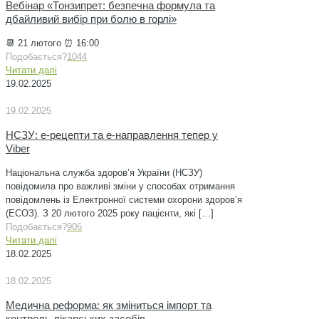
Вебінар «Тонзипрет: безпечна формула та
дбайливий вибір при болю в горлі»
📆 21 лютого ⏰ 16:00
Подобається?
1044
Читати далі
19.02.2025
19.02.2025
НСЗУ: e-рецепти та e-направлення тепер у
Viber
Національна служба здоров’я України (НСЗУ)
повідомила про важливі зміни у способах отримання
повідомлень із Електронної системи охорони здоров’я
(ЕСОЗ). З 20 лютого 2025 року пацієнти, які
[…]
Подобається?
906
Читати далі
18.02.2025
18.02.2025
Медична реформа: як зміниться імпорт та
контроль лікарських засобів