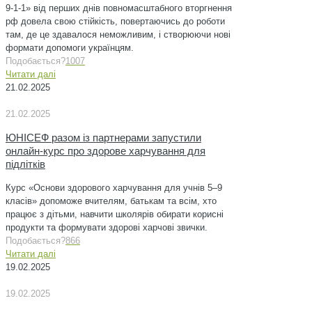
9-1-1» від перших днів повномасштабного вторгнення
рф довела свою стійкість, повертаючись до роботи
там, де це здавалося неможливим, і створюючи нові
формати допомоги українцям.
Подобається?
1007
Читати далі
21.02.2025
21.02.2025
ЮНІСЕФ разом із партнерами запустили
онлайн-курс про здорове харчування для
підлітків
Курс «Основи здорового харчування для учнів 5–9
класів» допоможе вчителям, батькам та всім, хто
працює з дітьми, навчити школярів обирати корисні
продукти та формувати здорові харчові звички.
Подобається?
866
Читати далі
19.02.2025
19.02.2025