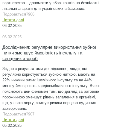
партнерства – допомогти у зборі коштів на безпілотні
літальні апарати для українських військових.
Подобається?
966
Читати далі
06.02.2025
06.02.2025
Дослідження: регулярне використання зубної
нитки зменшує ймовірність інсульту та
серцевих хвороб
Згідно з результатами дослідження, люди, які
регулярно користуються зубною ниткою, мають на
22% нижчий ризик ішемічного інсульту та на 44%
меншу ймовірність кардіоемболічного інсульту. Вчені
пояснюють цей феномен тим, що догляд за ротовою
порожниною зменшує рівень запалення в організмі,
що, у свою чергу, знижує ризики серцево-судинних
захворювань.
Подобається?
967
Читати далі
05.02.2025