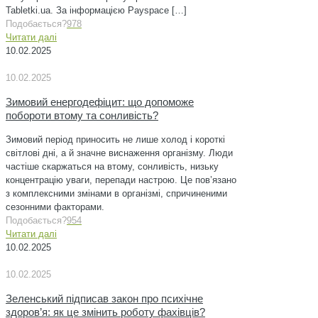
Tabletki.ua. За інформацією Payspace
[…]
Подобається?
978
Читати далі
10.02.2025
10.02.2025
Зимовий енергодефіцит: що допоможе
побороти втому та сонливість?
Зимовий період приносить не лише холод і короткі
світлові дні, а й значне виснаження організму. Люди
частіше скаржаться на втому, сонливість, низьку
концентрацію уваги, перепади настрою. Це пов’язано
з комплексними змінами в організмі, спричиненими
сезонними факторами.
Подобається?
954
Читати далі
10.02.2025
10.02.2025
Зеленський підписав закон про психічне
здоров’я: як це змінить роботу фахівців?