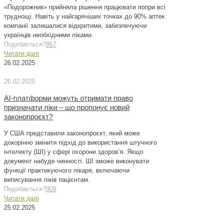
«Подорожник» прийняла рішення працювати попри всі
труднощі. Навіть у найгарячіших точках до 90% аптек
компанії залишалися відкритими, забезпечуючи
українців необхідними ліками.
Подобається?
867
Читати далі
26.02.2025
26.02.2025
AI-платформи можуть отримати право
призначати ліки – що пропонує новий
законопроєкт?
У США представили законопроєкт, який може
докорінно змінити підхід до використання штучного
інтелекту (ШІ) у сфері охорони здоров’я. Якщо
документ набуде чинності, ШІ зможе виконувати
функції практикуючого лікаря, включаючи
виписування ліків пацієнтам.
Подобається?
909
Читати далі
25.02.2025