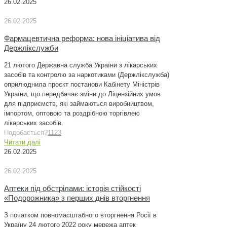
26.02.2025
26.02.2025
Фармацевтична реформа: нова ініціатива від
Держлікслужби
21 лютого Державна служба України з лікарських
засобів та контролю за наркотиками (Держлікслужба)
оприлюднила проєкт постанови Кабінету Міністрів
України, що передбачає зміни до Ліцензійних умов
для підприємств, які займаються виробництвом,
імпортом, оптовою та роздрібною торгівлею
лікарських засобів.
Подобається?
1123
Читати далі
26.02.2025
26.02.2025
Аптеки під обстрілами: історія стійкості
«Подорожника» з перших днів вторгнення
З початком повномасштабного вторгнення Росії в
Україну 24 лютого 2022 року мережа аптек