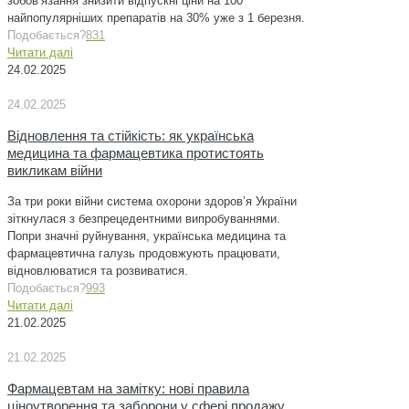
зобов’язання знизити відпускні ціни на 100
найпопулярніших препаратів на 30% уже з 1 березня.
Подобається?
831
Читати далі
24.02.2025
24.02.2025
Відновлення та стійкість: як українська
медицина та фармацевтика протистоять
викликам війни
За три роки війни система охорони здоров’я України
зіткнулася з безпрецедентними випробуваннями.
Попри значні руйнування, українська медицина та
фармацевтична галузь продовжують працювати,
відновлюватися та розвиватися.
Подобається?
993
Читати далі
21.02.2025
21.02.2025
Фармацевтам на замітку: нові правила
ціноутворення та заборони у сфері продажу