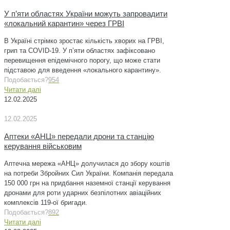
У п’яти областях України можуть запровадити
«локальний карантин» через ГРВІ
В Україні стрімко зростає кількість хворих на ГРВІ,
грип та COVID-19. У п’яти областях зафіксовано
перевищення епідемічного порогу, що може стати
підставою для введення «локального карантину».
Подобається?
954
Читати далі
12.02.2025
12.02.2025
Аптеки «АНЦ» передали дрони та станцію
керування військовим
Аптечна мережа «АНЦ» долучилася до збору коштів
на потреби Збройних Сил України. Компанія передала
150 000 грн на придбання наземної станції керування
дронами для роти ударних безпілотних авіаційних
комплексів 119-ої бригади.
Подобається?
892
Читати далі