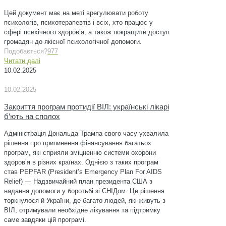
Цей документ має на меті врегулювати роботу
психологів, психотерапевтів і всіх, хто працює у
сфері психічного здоров’я, а також покращити доступ
громадян до якісної психологічної допомоги.
Подобається?
977
Читати далі
10.02.2025
10.02.2025
Закриття програм протидії ВІЛ: українські лікарі
б’ють на сполох
Адміністрація Дональда Трампа свого часу ухвалила
рішення про припинення фінансування багатьох
програм, які сприяли зміцненню системи охорони
здоров’я в різних країнах. Однією з таких програм
став PEPFAR (President’s Emergency Plan For AIDS
Relief) — Надзвичайний план президента США з
надання допомоги у боротьбі зі СНІДом. Це рішення
торкнулося й України, де багато людей, які живуть з
ВІЛ, отримували необхідне лікування та підтримку
саме завдяки цій програмі.