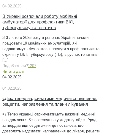
04.02.2025
В Україні розпочали роботу мобільні
амбулаторії для профілактики ВІЛ,
туберкульозу та гепатитів
З 3 лютого 2025 року в регіонах України почали
працювати 19 мобільних амбулаторій, які
надаватимуть безкоштовні послуги з профілактики та
скринінгу ВІЛ, туберкульозу (ТБ), вірусних гепатитів
[…]
Подобається?
1207
Читати далі
04.02.2025
04.02.2025
«Дія» тепер надсилатиме медичні сповіщення:
рецепти, направлення та плани лікування
📲 Тепер українці отримуватимуть важливі медичні
повідомлення безпосередньо у додатку «Дія». Уряд
затвердив відповідні зміни до постанови, що
дозволять надсилати направлення до лікаря, рецепти