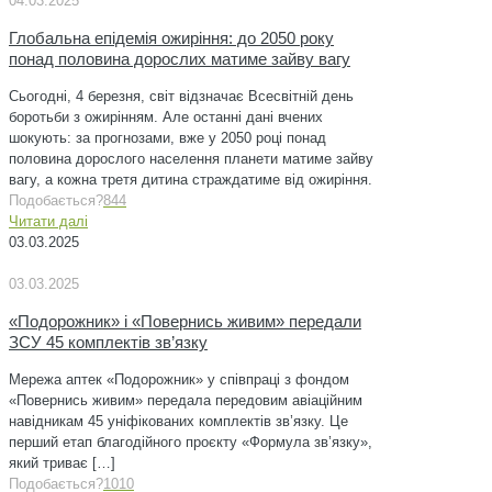
04.03.2025
Глобальна епідемія ожиріння: до 2050 року
понад половина дорослих матиме зайву вагу
Сьогодні, 4 березня, світ відзначає Всесвітній день
боротьби з ожирінням. Але останні дані вчених
шокують: за прогнозами, вже у 2050 році понад
половина дорослого населення планети матиме зайву
вагу, а кожна третя дитина страждатиме від ожиріння.
Подобається?
844
Читати далі
03.03.2025
03.03.2025
«Подорожник» і «Повернись живим» передали
ЗСУ 45 комплектів зв’язку
Мережа аптек «Подорожник» у співпраці з фондом
«Повернись живим» передала передовим авіаційним
навідникам 45 уніфікованих комплектів зв’язку. Це
перший етап благодійного проєкту «Формула зв’язку»,
який триває
[…]
Подобається?
1010