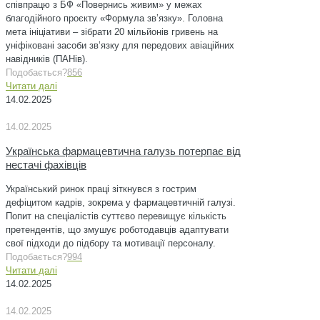
співпрацю з БФ «Повернись живим» у межах
благодійного проєкту «Формула зв’язку». Головна
мета ініціативи – зібрати 20 мільйонів гривень на
уніфіковані засоби зв’язку для передових авіаційних
навідників (ПАНів).
Подобається?
856
Читати далі
14.02.2025
14.02.2025
Українська фармацевтична галузь потерпає від
нестачі фахівців
Український ринок праці зіткнувся з гострим
дефіцитом кадрів, зокрема у фармацевтичній галузі.
Попит на спеціалістів суттєво перевищує кількість
претендентів, що змушує роботодавців адаптувати
свої підходи до підбору та мотивації персоналу.
Подобається?
994
Читати далі
14.02.2025
14.02.2025