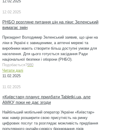
12.02.2025
12.02.2025
РНБО розгляне питання цін на ліки: Зеленський
вимагає змін
Президент Володимир Зеленський заявив, що ціни на
ліки в Україні є завищеними, а аптечні мережі та
виробники мають створити більш доступні умови для
населення. Для цього готується засідання Ради
національної безпеки і оборони (РНБО).
Подобається?
980
Читати далі
11.02.2025
11.02.2025
«Київстар» планує придбати Tabletki.ua, але
АМКУ поки не дає згоди
Найбільший мобільний оператор України «Київстар»
має намір розширити свою присутність на ринку
цифрових послуг та розглядає можливість придбання
популярного онлайн-сервісу бронювання ліків