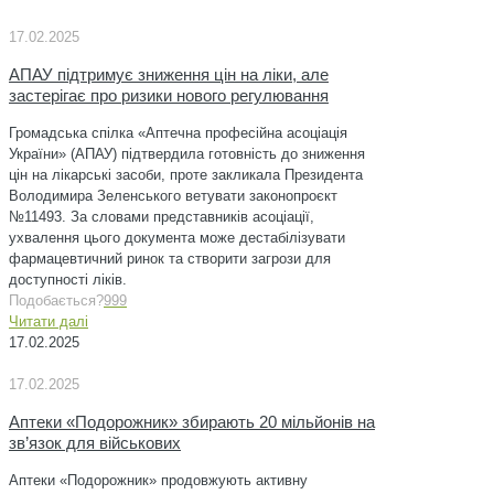
17.02.2025
АПАУ підтримує зниження цін на ліки, але
застерігає про ризики нового регулювання
Громадська спілка «Аптечна професійна асоціація
України» (АПАУ) підтвердила готовність до зниження
цін на лікарські засоби, проте закликала Президента
Володимира Зеленського ветувати законопроєкт
№11493. За словами представників асоціації,
ухвалення цього документа може дестабілізувати
фармацевтичний ринок та створити загрози для
доступності ліків.
Подобається?
999
Читати далі
17.02.2025
17.02.2025
Аптеки «Подорожник» збирають 20 мільйонів на
зв’язок для військових
Аптеки «Подорожник» продовжують активну