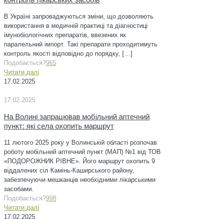
В Україні запроваджуються зміни, що дозволяють
використання в медичній практиці та діагностиці
імунобіологічних препаратів, ввезених як
паралельний імпорт. Такі препарати проходитимуть
контроль якості відповідно до порядку,
[…]
Подобається?
965
Читати далі
17.02.2025
17.02.2025
На Волині запрацював мобільний аптечний
пункт: які села охопить маршрут
11 лютого 2025 року у Волинській області розпочав
роботу мобільний аптечний пункт (МАП) №1 від ТОВ
«ПОДОРОЖНИК РІВНЕ». Його маршрут охопить 9
віддалених сіл Камінь-Каширського району,
забезпечуючи мешканців необхідними лікарськими
засобами.
Подобається?
998
Читати далі
17.02.2025