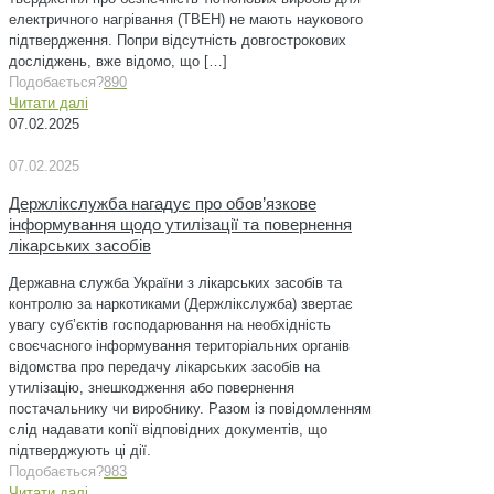
електричного нагрівання (ТВЕН) не мають наукового
підтвердження. Попри відсутність довгострокових
досліджень, вже відомо, що
[…]
Подобається?
890
Читати далі
07.02.2025
07.02.2025
Держлікслужба нагадує про обов’язкове
інформування щодо утилізації та повернення
лікарських засобів
Державна служба України з лікарських засобів та
контролю за наркотиками (Держлікслужба) звертає
увагу суб’єктів господарювання на необхідність
своєчасного інформування територіальних органів
відомства про передачу лікарських засобів на
утилізацію, знешкодження або повернення
постачальнику чи виробнику. Разом із повідомленням
слід надавати копії відповідних документів, що
підтверджують ці дії.
Подобається?
983
Читати далі