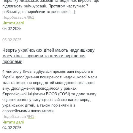
Переліку лікарських засобів та медичних виробів, що
підлягають реімбурсації. Протягом наступних 7
робочих днів виробники та заявники
[…]
Подобається?
861
Читати далі
05.02.2025
05.02.2025
Чверть українських дітей мають надлишкову
масу тіла – причини та шляхи вирішення
проблеми
4 лютого у Києві відбулася презентація першого в
Україні дослідження поширеності надлишкової маси
тіла та ожиріння серед дітей молодшого шкільного
віку. Дослідження проводилося у рамках
Європейської ініціативи ВООЗ (COSI) та дало змогу
оцінити реальну ситуацію із зайвою вагою серед
українських дітей, а також порівняти її з
європейськими показниками.
Подобається?
941
Читати далі
04.02.2025