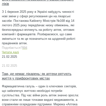
ліків
З 1 березня 2025 року в Україні набудуть чинності
нові зміни у сфері регулювання цін на лікарські
засоби. Постанова Кабінету Міністрів №168 від 14
лютого 2025 року передбачає низку обмежень, які
безпосередньо вплинуть на роботу аптек, оптових
компаній і фармацевтів. Розбираємося, що саме
зміниться та як це позначиться на щоденній роботі
працівників аптек.
Подобається?
994
Читати далі
21.02.2025
21.02.2025
Там, де немає лікарень: як аптеки рятують
життя у прифронтових містах
Фармацевтична галузь – один із ключових секторів,
що забезпечує життєво необхідні потреби
суспільства. Під час війни роль аптек значно зросла:
вони стали не лише точками видачі медикаментів, а
справжніми осередками підтримки. Мережа «Аптека