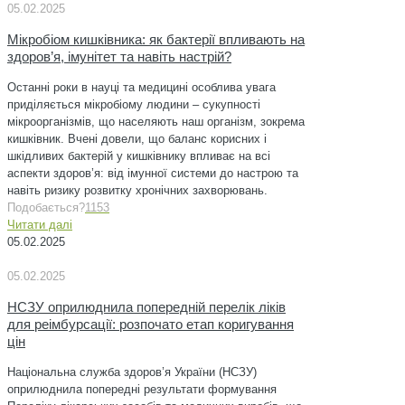
05.02.2025
Мікробіом кишківника: як бактерії впливають на
здоров’я, імунітет та навіть настрій?
Останні роки в науці та медицині особлива увага
приділяється мікробіому людини – сукупності
мікроорганізмів, що населяють наш організм, зокрема
кишківник. Вчені довели, що баланс корисних і
шкідливих бактерій у кишківнику впливає на всі
аспекти здоров’я: від імунної системи до настрою та
навіть ризику розвитку хронічних захворювань.
Подобається?
1153
Читати далі
05.02.2025
05.02.2025
НСЗУ оприлюднила попередній перелік ліків
для реімбурсації: розпочато етап коригування
цін
Національна служба здоров’я України (НСЗУ)
оприлюднила попередні результати формування