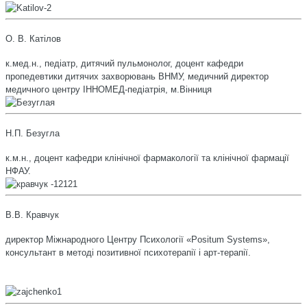
О. В. Катілов
к.мед.н., педіатр, дитячий пульмонолог, доцент кафедри
пропедевтики дитячих захворювань ВНМУ, медичний директор
медичного центру ІННОМЕД-педіатрія, м.Вінниця
Н.П. Безугла
к.м.н., доцент кафедри клінічної фармакології та клінічної фармації
НФАУ.
В.В. Кравчук
директор Міжнародного Центру Психології «Positum Systems»,
консультант в методі позитивної психотерапії і арт-терапії.