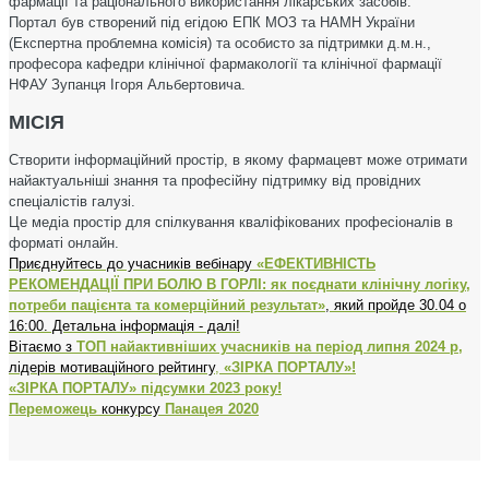
фармації та раціонального використання лікарських засобів.
Портал був створений під егідою ЕПК МОЗ та НАМН України
(Експертна проблемна комісія) та особисто за підтримки д.м.н.,
професора кафедри клінічної фармакології та клінічної фармації
НФАУ Зупанця Ігоря Альбертовича.
МІСІЯ
Створити інформаційний простір, в якому фармацевт може отримати
найактуальніші знання та професійну підтримку від провідних
спеціалістів галузі.
Це медіа простір для спілкування кваліфікованих професіоналів в
форматі онлайн.
Приєднуйтесь до учасників вебінару
«ЕФЕКТИВНІСТЬ
РЕКОМЕНДАЦІЇ ПРИ БОЛЮ В ГОРЛІ: як поєднати клінічну логіку,
потреби пацієнта та комерційний результат»
, який пройде 30.04 о
16:00. Детальна інформація - далі!
Вітаємо з
ТОП найактивніших учасників на період липня 2024 р,
лідерів мотиваційного рейтингу
,
«ЗІРКА ПОРТАЛУ»!
«ЗІРКА ПОРТАЛУ» підсумки 2023 року!
Переможець
конкурсу
Панацея 2020