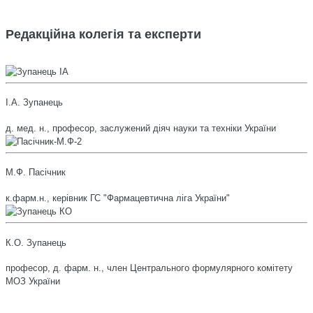
Редакційна колегія та експерти
І.А. Зупанець
д. мед. н., професор, заслужений діяч науки та техніки України
М.Ф. Пасічник
к.фарм.н., керівник ГС "Фармацевтична ліга України"
К.О. Зупанець
професор, д. фарм. н., член Центрального формулярного комітету
МОЗ України