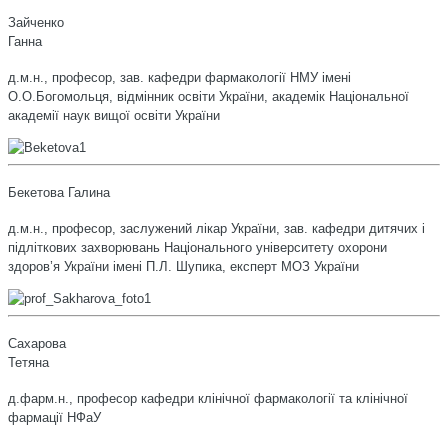
Зайченко
Ганна
д.м.н., професор, зав. кафедри фармакології НМУ імені
О.О.Богомольця, відмінник освіти України, академік Національної
академії наук вищої освіти України
Бекетова Галина
д.м.н., професор, заслужений лікар України, зав. кафедри дитячих і
підліткових захворювань Національного університету охорони
здоров’я України імені П.Л. Шупика, експерт МОЗ України
Сахарова
Тетяна
д.фарм.н., професор кафедри клінічної фармакології та клінічної
фармації НФаУ