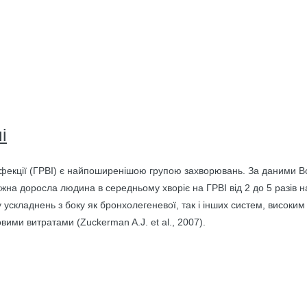
і
інфекції (ГРВІ) є найпоширенішою групою захворювань. За даними Все
жна доросла людина в середньому хворіє на ГРВІ від 2 до 5 разів на
 ускладнень з боку як бронхолегеневої, так і інших систем, високим
вими витратами (Zuckerman A.J. et al., 2007).