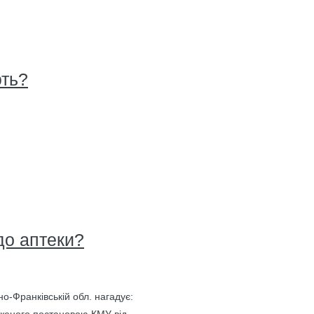
ють?
до аптеки?
о-Франківській обл. нагадує: