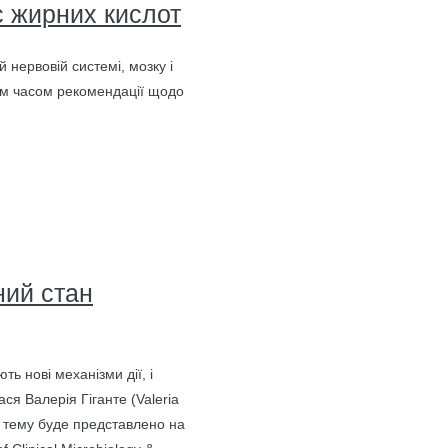
с жирних кислот
 нервовій системі, мозку і
ннім часом рекомендації щодо
ний стан
ть нові механізми дії, і
ся Валерія Гіганте (Valeria
у тему буде представлено на