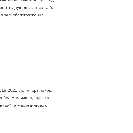
рдженого постановою КМУ від
ті, відпущені з аптек та їх
 в залі обслуговування
016-2021 рр. імпорт приріс
аїну: Німеччина, Індія та
рниця" та маркетинговою