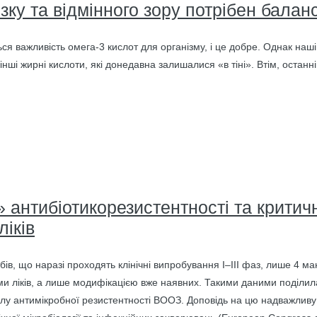
зку та відмінного зору потрібен балан
я важливість омега-3 кислот для організму, і це добре. Однак нашій
 інші жирні кислоти, які донедавна залишалися «в тіні». Втім, оста
 антибіотикорезистентності та критич
ліків
бів, що наразі проходять клінічні випробування I–III фаз, лише 4 маю
ми ліків, а лише модифікацією вже наявних. Такими даними поділила
дділу антимікробної резистентності ВООЗ. Доповідь на цю надважлив