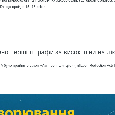
чної мікробіології та інфекційних захворювань (European Congress of
D), що пройде 15–18 квітня.
о перші штрафи за високі ціни на лі
 було прийнято закон «Акт про інфляцію» (Inflation Reduction Act\ 