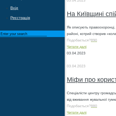
03.04.2023
Вхід
На Київщині спі
Реєстрація
Як описують правоохоронці, 
районі, котрий створив «ко
Подобається?
890
Читати далі
03.04.2023
03.04.2023
Міфи про корист
Спеціалісти центру громадс
від вживання жувальної гумки
Подобається?
880
Читати далі