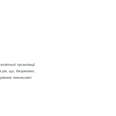
світньої організації
 рік, що, безумовно,
 рівнем тимчасової