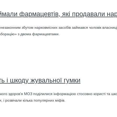
ймали фармацевтів, які продавали на
незаконним збутом нарковмісних засобів займався чоловік власниці
лаборацію» з двома фармацевтами.
ь і шкоду жувальної гумки
ького здоров’я МОЗ поділилися інформацією стосовно користі та шк
, і розвічали кілька популярних міфів.