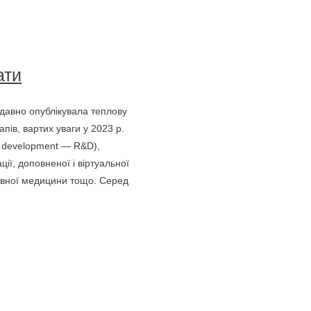
ати
одавно опублікувала теп­лову
пів, вартих уваги у 2023 р.
d development — R&D),
ії, доповненої і віртуальної
тивної медицини тощо. Серед