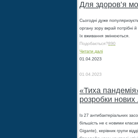
Для здоров’я мо
Сьогодні дуже популяризуєтьс
органу зору вкрай потрібні й
їх вживання змінюються.
Подобається?
890
Читати далі
01.04.2023
01.04.2023
«Тиха пандемія»
розробки нових 
Із 27 антибактеріальних засо
більшість не є новими класа
Gigante), керівник групи ві