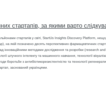
их стартапів, за якими варто слідкув
ьйонами стартапів у світі, StartUs Insights Discovery Platform, нещ
Map), на якій позначено десять перспективних фармацевтичних старта
над інноваційними методами дослідження та розробки (research an
огії штучного інтелекту та машинного навчання, технології візуалізац
оди боротьби з антибіотикорезистентністю та технології регенера
тартап, заснований українцями.