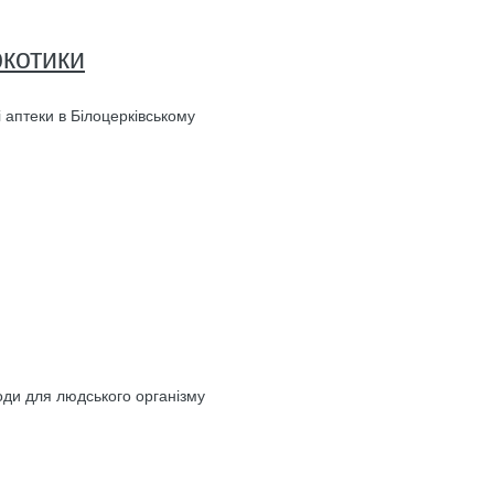
ркотики
 аптеки в Білоцерківському
оди для людського організму