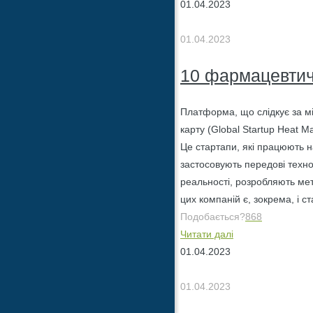
01.04.2023
01.04.2023
10 фармацевтичн
Платформа, що слідкує за міл
карту (Global Startup Heat 
Це стартапи, які працюють 
застосовують передові технол
реальності, розробляють мет
цих компаній є, зокрема, і с
Подобається?
868
Читати далі
01.04.2023
01.04.2023