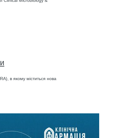
 Clinical Microbiology &
ки
IRA), в якому міститься нова