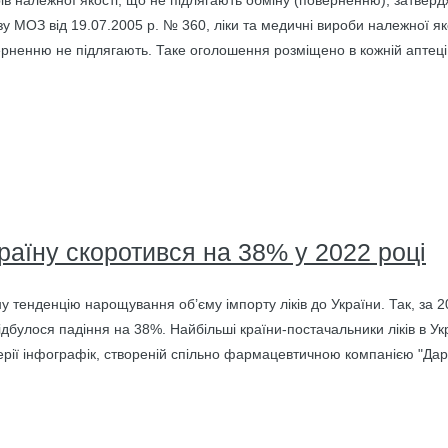
рів належної якості, що не підлягають обміну (поверненню), затве
у МОЗ від 19.07.2005 р. № 360, ліки та медичні вироби належної якос
верненню не підлягають. Таке оголошення розміщено в кожній аптеці
країну скоротився на 38% у 2022 році
у тенденцію нарощування об’єму імпорту ліків до України. Так, за 2
відбулося падіння на 38%. Найбільші країни-постачальники ліків в Укр
серії інфографік, створеній спільно фармацевтичною компанією "Да