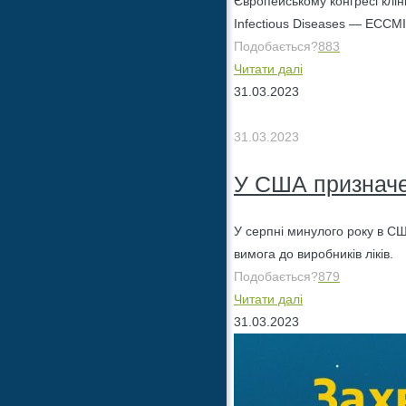
Європейському конгресі кліні
Infectious Diseases — ECCMI
Подобається?
883
Читати далі
31.03.2023
31.03.2023
У США призначен
У серпні минулого року в США
вимога до виробників ліків.
Подобається?
879
Читати далі
31.03.2023