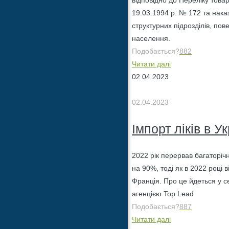
відповідно до Переліку това
19.03.1994 р. № 172 та наказ
структурних підрозділів, по
населення.
Подобається?
882
Читати далі
02.04.2023
02.04.2023
Імпорт ліків в У
2022 рік перервав багаторічн
на 90%, тоді як в 2022 році 
Франція. Про це йдеться у 
агенцією Top Lead
Подобається?
887
Читати далі