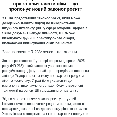
право призначати ліки – що
пропонує новий законопроєкт?
У США представили законопроєкт, який може
докорінно змінити підхід до використання
штучного інтелекту (ШІ) у сфері охорони здоров’я.
Якщо документ набуде чинності, ШІ зможе
виконувати функції практикуючого лікаря,
включаючи виписування ліків пацієнтам.
Законопроєкт HR 238: основні положення
Закон про технології у сфері охорони здоров’я 2025
року (HR 238), який запропонував конгресмен-
республіканець Девід Швайкерт, передбачає внесення
змін до Федерального закону про харчові продукти,
ліки та косметику. У разі його ухвалення до
визначення практикуючого лікаря будуть включені
технології на основі ШІ та машинного навчання.
Згідно з положеннями законопроєкту, штучний
інтелект зможе виписувати рецепти на ліки, якщо ці
препарати дозволені на державному рівні та схвалені
Управлінням з контролю за якістю харчових продуктів