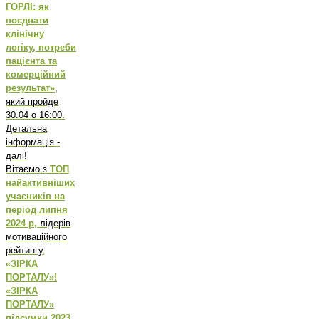
ГОРЛІ: як
поєднати
клінічну
логіку, потреби
пацієнта та
комерційний
результат»
,
який пройде
30.04 о 16:00.
Детальна
інформація -
далі!
Вітаємо з
ТОП
найактивніших
учасників на
період липня
2024 р,
лідерів
мотиваційного
рейтингу
,
«ЗІРКА
ПОРТАЛУ»!
«ЗІРКА
ПОРТАЛУ»
підсумки 2023