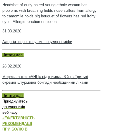
Headshot of curly haired young ethnic woman has
problems with breathing holds nose suffers from allergy
to camomile holds big bouquet of flowers has red itchy
eyes. Allergic reaction on pollen
31.03.2026
Алергія: спростовуємо популярні міфи
Читати далі
28.02.2026
Мережа аптек «АНЦ» підтримала бійців Третьої
окремої штурмової бригади необхідними ліками
Читати далі
Приєднуйтесь
до учасників
вебінару
«ЕФЕКТИВНІСТЬ
РЕКОМЕНДАЦІЇ
ПРИ БОЛЮ В