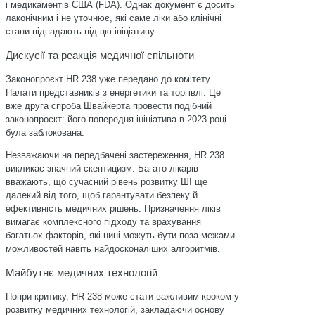
і медикаментів США (FDA). Однак документ є досить
лаконічним і не уточнює, які саме ліки або клінічні
стани підпадають під цю ініціативу.
Дискусії та реакція медичної спільноти
Законопроєкт HR 238 уже передано до комітету
Палати представників з енергетики та торгівлі. Це
вже друга спроба Швайкерта провести подібний
законопроєкт: його попередня ініціатива в 2023 році
була заблокована.
Незважаючи на передбачені застереження, HR 238
викликає значний скептицизм. Багато лікарів
вважають, що сучасний рівень розвитку ШІ ще
далекий від того, щоб гарантувати безпеку й
ефективність медичних рішень. Призначення ліків
вимагає комплексного підходу та врахування
багатьох факторів, які нині можуть бути поза межами
можливостей навіть найдосконаліших алгоритмів.
Майбутнє медичних технологій
Попри критику, HR 238 може стати важливим кроком у
розвитку медичних технологій, закладаючи основу