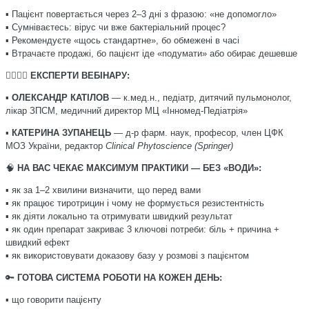
▪️ Пацієнт повертається через 2–3 дні з фразою: «не допомогло»
▪️ Сумніваєтесь: вірус чи вже бактеріальний процес?
▪️ Рекомендуєте «щось стандартне», бо обмежені в часі
▪️ Втрачаєте продажі, бо пацієнт іде «подумати» або обирає дешевше
👩
👨
️
ЕКСПЕРТИ ВЕБІНАРУ:
▪️
ОЛЕКСАНДР КАТІЛОВ
— к.мед.н., педіатр, дитячий пульмонолог,
лікар ЗПСМ, медичний директор МЦ «Інномед-Педіатрія»
▪️
КАТЕРИНА ЗУПАНЕЦЬ
— д-р фарм. наук, професор, член ЦФК
МОЗ України, редактор
Clinical Phytoscience (Springer)
🧠
НА ВАС ЧЕКАЄ МАКСИМУМ ПРАКТИКИ — БЕЗ «ВОДИ»:
▪️ як за 1–2 хвилини визначити, що перед вами
▪️ як працює тиротрицин і чому не формується резистентність
▪️ як діяти локально та отримувати швидкий результат
▪️ як один препарат закриває 3 ключові потреби: біль + причина +
швидкий ефект
▪️ як використовувати доказову базу у розмові з пацієнтом
🔑
ГОТОВА СИСТЕМА РОБОТИ НА КОЖЕН ДЕНЬ:
▪️ що говорити пацієнту