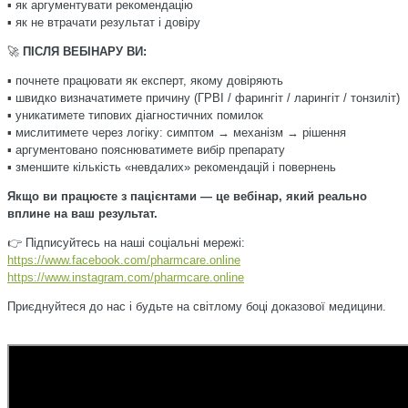
▪️ як аргументувати рекомендацію
▪️ як не втрачати результат і довіру
🚀
ПІСЛЯ ВЕБІНАРУ ВИ:
▪️ почнете працювати як експерт, якому довіряють
▪️ швидко визначатимете причину (ГРВІ / фарингіт / ларингіт / тонзиліт)
▪️ уникатимете типових діагностичних помилок
▪️ мислитимете через логіку: симптом → механізм → рішення
▪️ аргументовано пояснюватимете вибір препарату
▪️ зменшите кількість «невдалих» рекомендацій і повернень
Якщо ви працюєте з пацієнтами — це вебінар, який реально
вплине на ваш результат.
👉 Підписуйтесь на наші соціальні мережі:
https://www.facebook.com/pharmcare.online
https://www.instagram.com/pharmcare.online
Приєднуйтеся до нас і будьте на світлому боці доказової медицини.