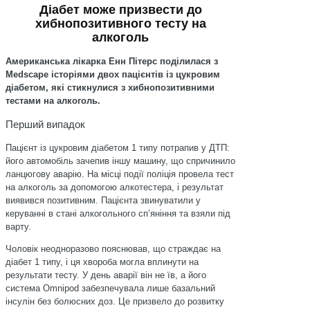
Діабет може призвести до
хибнопозитивного тесту на
алкоголь
Американська лікарка Енн Пітерс поділилася з
Medscape історіями двох пацієнтів із цукровим
діабетом, які стикнулися з хибнопозитивними
тестами на алкоголь.
Перший випадок
Пацієнт із цукровим діабетом 1 типу потрапив у ДТП:
його автомобіль зачепив іншу машину, що спричинило
ланцюгову аварію. На місці події поліція провела тест
на алкоголь за допомогою алкотестера, і результат
виявився позитивним. Пацієнта звинуватили у
керуванні в стані алкогольного сп’яніння та взяли під
варту.
Чоловік неодноразово пояснював, що страждає на
діабет 1 типу, і ця хвороба могла вплинути на
результати тесту. У день аварії він не їв, а його
система Omnipod забезпечувала лише базальний
інсулін без болюсних доз. Це призвело до розвитку