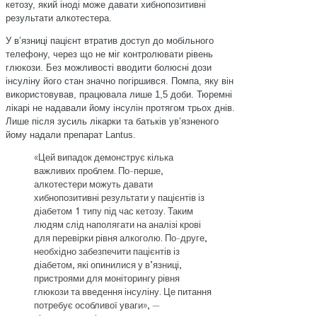
кетозу, який іноді може давати хибнопозитивні
результати алкотестера.
У в’язниці пацієнт втратив доступ до мобільного
телефону, через що не міг контролювати рівень
глюкози. Без можливості вводити болюсні дози
інсуліну його стан значно погіршився. Помпа, яку він
використовував, працювала лише 1,5 доби. Тюремні
лікарі не надавали йому інсулін протягом трьох днів.
Лише після зусиль лікарки та батьків ув’язненого
йому надали препарат Lantus.
«Цей випадок демонструє кілька
важливих проблем. По-перше,
алкотестери можуть давати
хибнопозитивні результати у пацієнтів із
діабетом 1 типу під час кетозу. Таким
людям слід наполягати на аналізі крові
для перевірки рівня алкоголю. По-друге,
необхідно забезпечити пацієнтів із
діабетом, які опинилися у в’язниці,
пристроями для моніторингу рівня
глюкози та введення інсуліну. Це питання
потребує особливої уваги», —