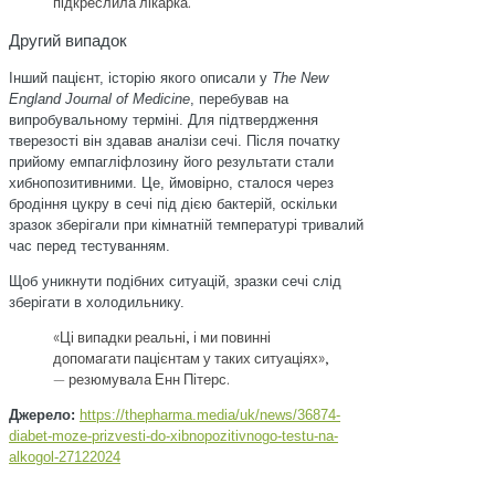
підкреслила лікарка.
Другий випадок
Інший пацієнт, історію якого описали у
The New
England Journal of Medicine
, перебував на
випробувальному терміні. Для підтвердження
тверезості він здавав аналізи сечі. Після початку
прийому емпагліфлозину його результати стали
хибнопозитивними. Це, ймовірно, сталося через
бродіння цукру в сечі під дією бактерій, оскільки
зразок зберігали при кімнатній температурі тривалий
час перед тестуванням.
Щоб уникнути подібних ситуацій, зразки сечі слід
зберігати в холодильнику.
«Ці випадки реальні, і ми повинні
допомагати пацієнтам у таких ситуаціях»,
— резюмувала Енн Пітерс.
Джерело:
https://thepharma.media/uk/news/36874-
diabet-moze-prizvesti-do-xibnopozitivnogo-testu-na-
alkogol-27122024
.