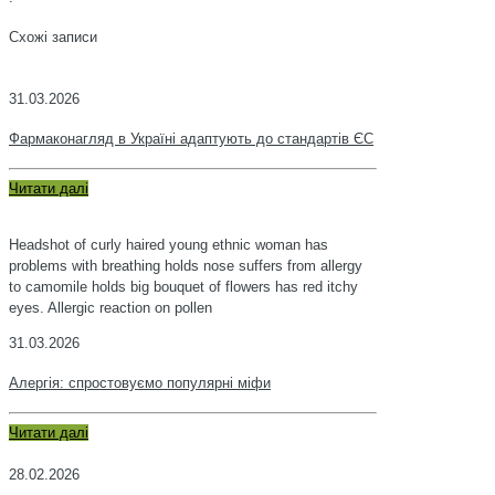
Схожі записи
31.03.2026
Фармаконагляд в Україні адаптують до стандартів ЄС
Читати далі
Headshot of curly haired young ethnic woman has
problems with breathing holds nose suffers from allergy
to camomile holds big bouquet of flowers has red itchy
eyes. Allergic reaction on pollen
31.03.2026
Алергія: спростовуємо популярні міфи
Читати далі
28.02.2026