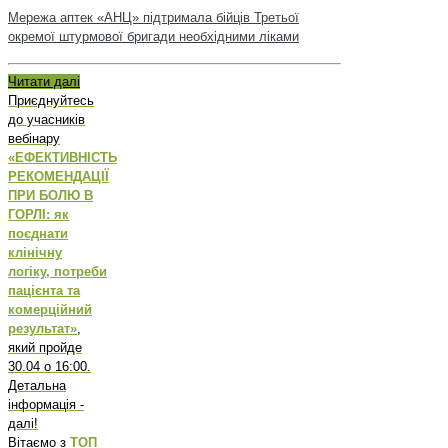
Мережа аптек «АНЦ» підтримала бійців Третьої
окремої штурмової бригади необхідними ліками
Читати далі
Приєднуйтесь
до учасників
вебінару
«ЕФЕКТИВНІСТЬ
РЕКОМЕНДАЦІЇ
ПРИ БОЛЮ В
ГОРЛІ: як
поєднати
клінічну
логіку, потреби
пацієнта та
комерційний
результат»
,
який пройде
30.04 о 16:00.
Детальна
інформація -
далі!
Вітаємо з
ТОП