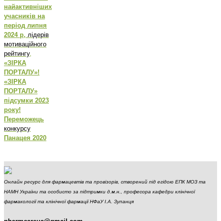
найактивніших
учасників на
період липня
2024 р,
лідерів
мотиваційного
рейтингу
,
«ЗІРКА
ПОРТАЛУ»!
«ЗІРКА
ПОРТАЛУ»
підсумки 2023
року!
Переможець
конкурсу
Панацея 2020
Онлайн ресурс для фармацевтів та провізорів, створений під егідою ЕПК МОЗ та
НАМН України та особисто за підтримки д.м.н., професора кафедри клінічної
фармакології та клінічної фармації НФаУ І.А. Зупанця