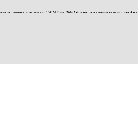
ізорів, створений під егідою ЕПК МОЗ та НАМН України та особисто за підтримки д.м.н., 