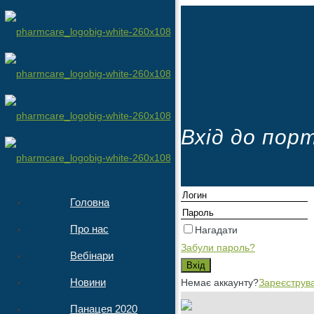
Вхід до пор
Головна
Про нас
Нагадати
Забули пароль?
Вебінари
Новини
Немає аккаунту?
Зареєструв
Панацея 2020