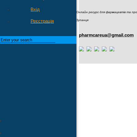
Вхід
Онлайн ресурс для фармацевтів та пров
Реєстрація
Зупанця
pharmcareua@gmail.com