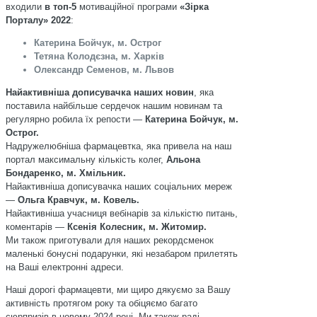
входили
в топ-5
мотиваційної програми
«Зірка
Порталу» 2022
:
Катерина Бойчук, м. Острог
Тетяна Колодєзна, м. Харків
Олександр Семенов, м. Львов
Найактивніша дописувачка наших новин
, яка
поставила найбільше сердечок нашим новинам та
регулярно робила їх репости —
Катерина Бойчук, м.
Острог.
Надружелюбніша фармацевтка, яка привела на наш
портал максимальну кількість колег,
Альона
Бондаренко, м. Хмільник.
Найактивніша дописувачка наших соціальних мереж
—
Ольга Кравчук, м. Ковель.
Найактивніша учасниця вебінарів за кількістю питань,
коментарів —
Ксенія Колесник, м. Житомир.
Ми також приготували для наших рекордсменок
маленькі бонусні подарунки, які незабаром прилетять
на Ваші електронні адреси.
Наші дорогі фармацевти, ми щиро дякуємо за Вашу
активність протягом року та обіцяємо багато
сюрпризів в новому 2024 році. Ми також раді