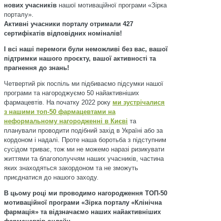
нових учасників
нашої мотиваційної програми «Зірка
порталу».
Активні учасники порталу отримали 427
cертифікатів відповідних номіналів!
І всі наші перемоги були неможливі без вас, вашої
підтримки нашого проєкту, вашої активності та
прагнення до знань!
Четвертий рік поспіль ми підбиваємо підсумки нашої
програми та нагороджуємо 50 найактивніших
фармацевтів. На початку 2022 року
ми зустрічалися
з нашими топ-50 фармацевтами на
неформальному нагородженні в Києві
та
планували проводити подібний захід в Україні або за
кордоном і надалі. Проте наша боротьба з підступним
сусідом триває, тож ми не можемо наразі ризикувати
життями та благополуччям наших учасників, частина
яких знаходяться закордоном та не зможуть
приєднатися до нашого заходу.
В цьому році ми проводимо нагородження ТОП-50
мотиваційної програми «Зірка порталу «Клінічна
фармація» та відзначаємо наших найактивніших