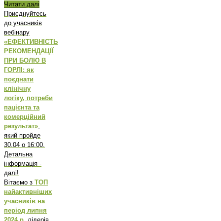
Читати далі
Приєднуйтесь
до учасників
вебінару
«ЕФЕКТИВНІСТЬ
РЕКОМЕНДАЦІЇ
ПРИ БОЛЮ В
ГОРЛІ: як
поєднати
клінічну
логіку, потреби
пацієнта та
комерційний
результат»
,
який пройде
30.04 о 16:00.
Детальна
інформація -
далі!
Вітаємо з
ТОП
найактивніших
учасників на
період липня
2024 р,
лідерів