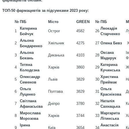
фармацевтів
онлайн.
ТОП-50 фармацевтів за підсумками 2023 року:
№
ПІБ
Місто
GREEN
№
ПІБ
М
Катерина
Леокадія
1
Острог
4582
26
Л
Бойчук
Старченко
Альона
2
Хмільник
4275
27
Олена Бевз
Х
Бондаренко
Альона
Оксана
Ів
3
Диканька
4103
28
Бокань
Мадерук
Ф
Тетяна
Катерина
4
Харків
3860
29
Ж
Колодєзна
Кучинська
Олександр
Христина
5
Львів
3829
30
Н
Семенов
Приймак
Ольга
Ольга
6
Полтава
3829
31
Д
Луценко
Краснікова
Світлана
Наталія
7
Дніпро
3780
32
К
Афанасьєва
Сахнацька
Мирослава
Маргарита
8
Харків
3744
33
Х
Морозова
Літинська
Ірина
Анастасія
9
Київ
3654
34
К