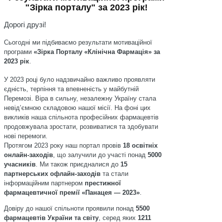
"Зірка порталу" за 2023 рік!
Дорогі друзі!
Сьогодні ми підбиваємо результати мотиваційної
програми
«Зірка Порталу «Клінічна Фармація» за
2023 рік
.
У 2023 році було надзвичайно важливо проявляти
єдність, терпіння та впевненість у майбутній
Перемозі. Віра в сильну, незалежну Україну стала
невід’ємною складовою нашої місії. На фоні цих
викликів наша спільнота професійних фармацевтів
продовжувала зростати, розвиватися та здобувати
нові перемоги.
Протягом 2023 року наш портал провів
18 освітніх
онлайн-заходів
, що залучили до участі понад
5000
учасників
. Ми також приєдналися до
15
партнерських офлайн-заходів
та стали
інформаційним партнером
престижної
фармацевтичної премії «Панацея — 2023»
.
Довіру до нашої спільноти проявили понад
5500
фармацевтів України та світу
, серед яких
1211