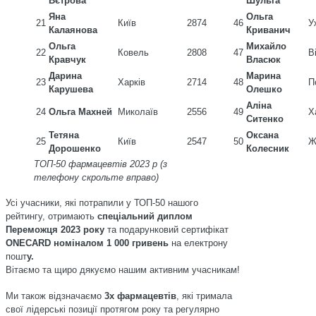
Вєтрова
Шульга
Яна
Ольга
21
Київ
2874
46
У
Калаянова
Криванич
Ольга
Михайло
22
Ковель
2808
47
В
Кравчук
Власюк
Дарина
Марина
23
Харків
2714
48
П
Карушева
Олешко
Аліна
24
Ольга Махней
Миколаїв
2556
49
Х
Ситенко
Тетяна
Оксана
25
Київ
2547
50
Ж
Дорошенко
Колесник
ТОП-50 фармацевтів 2023 р (з
телефону скрольте вправо)
Усі учасники, які потрапили у ТОП-50 нашого
рейтингу, отримають
спеціальний диплом
Переможця 2023 року
та подарунковий сертифікат
ONECARD номіналом 1 000 гривень
на електрону
пошт
у.
Вітаємо та щиро дякуємо нашим активним учасникам!
Ми також відзначаємо
3х фармацевтів
, які тримала
свої лідерські позиції протягом року та регулярно