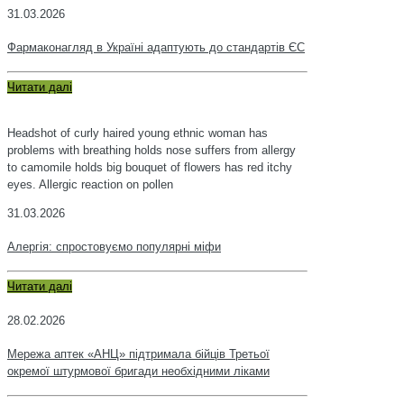
31.03.2026
Фармаконагляд в Україні адаптують до стандартів ЄС
Читати далі
Headshot of curly haired young ethnic woman has
problems with breathing holds nose suffers from allergy
to camomile holds big bouquet of flowers has red itchy
eyes. Allergic reaction on pollen
31.03.2026
Алергія: спростовуємо популярні міфи
Читати далі
28.02.2026
Мережа аптек «АНЦ» підтримала бійців Третьої
окремої штурмової бригади необхідними ліками