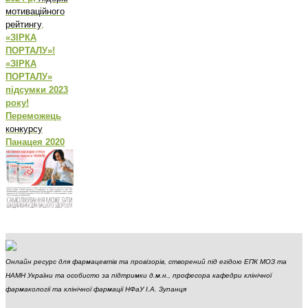
мотиваційного
рейтингу
,
«ЗІРКА
ПОРТАЛУ»!
«ЗІРКА
ПОРТАЛУ»
підсумки 2023
року!
Переможець
конкурсу
Панацея 2020
Онлайн ресурс для фармацевтів та провізорів, створений під егідою ЕПК МОЗ та
НАМН України та особисто за підтримки д.м.н., професора кафедри клінічної
фармакології та клінічної фармації НФаУ І.А. Зупанця