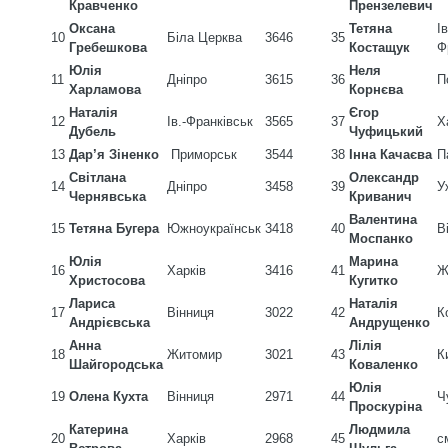
Кравченко
Прензелевич
Оксана
Тетяна
Ів
10
Біла Церква
3646
35
Гребешкова
Костащук
Ф
Юлія
Неля
11
Дніпро
3615
36
П
Харламова
Корнєва
Наталія
Єгор
12
Ів.-Франківськ
3565
37
Х
Дубель
Чуфицький
13
Дар’я Зіненко
Приморськ
3544
38
Інна Качаєва
П
Світлана
Олександр
14
Дніпро
3458
39
У
Чернявська
Криванич
Валентина
15
Тетяна Бугера
Южноукраїнськ
3418
40
В
Моспанко
Юлія
Марина
16
Харків
3416
41
Ж
Христосова
Кугитко
Лариса
Наталія
17
Вінниця
3022
42
К
Андрієвська
Андрущенко
Анна
Лілія
18
Житомир
3021
43
К
Шайгородська
Коваленко
Юлія
19
Олена Кухта
Вінниця
2971
44
Ч
Проскуріна
Катерина
Людмила
20
Харків
2968
45
с