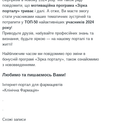
повідомити, що
мотиваційна програма «Зірка
порталу» триває
і далі. А отже, Ви маєте змогу
стати учасниками наших тематичних зустрічей та
потрапити у
ТОП-50
найактивніших
учасників 2024
року
!
Приводьте друзів, набувайте професійних знань та
визнання, будьте зіркою — на нашому порталі та в
житті!
Найближчим часом ми повідомимо про зміни в
бонусній програмі «Зірка порталу», також ознайомимо
з нововведеннями.
Любимо та пишаємось Вами!
Інтернет-портал для фармацевтів
«Клінічна Фармація»
.
.
Схожі записи