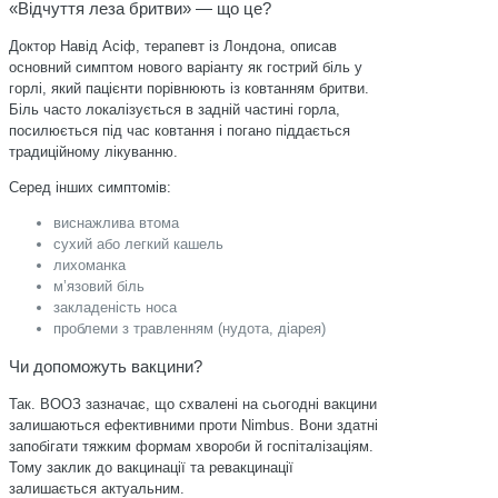
«Відчуття леза бритви» — що це?
Доктор Навід Асіф, терапевт із Лондона, описав
основний симптом нового варіанту як гострий біль у
горлі, який пацієнти порівнюють із ковтанням бритви.
Біль часто локалізується в задній частині горла,
посилюється під час ковтання і погано піддається
традиційному лікуванню.
Серед інших симптомів:
виснажлива втома
сухий або легкий кашель
лихоманка
м’язовий біль
закладеність носа
проблеми з травленням (нудота, діарея)
Чи допоможуть вакцини?
Так. ВООЗ зазначає, що схвалені на сьогодні вакцини
залишаються ефективними проти Nimbus. Вони здатні
запобігати тяжким формам хвороби й госпіталізаціям.
Тому заклик до вакцинації та ревакцинації
залишається актуальним.