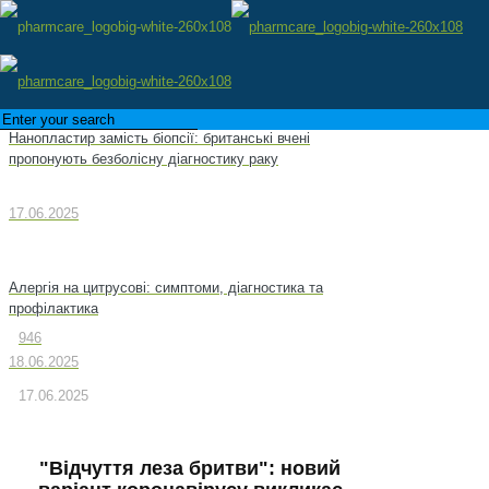
Нанопластир замість біопсії: британські вчені
пропонують безболісну діагностику раку
17.06.2025
Алергія на цитрусові: симптоми, діагностика та
профілактика
946
18.06.2025
17.06.2025
"Відчуття леза бритви": новий