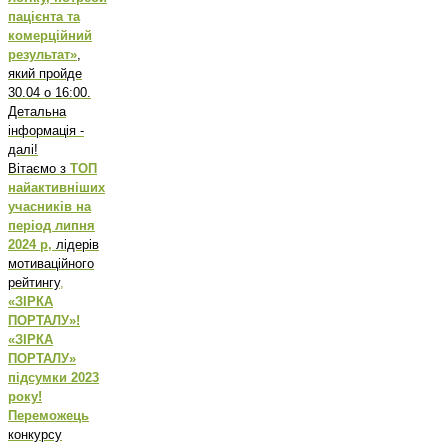
пацієнта та
комерційний
результат»
,
який пройде
30.04 о 16:00.
Детальна
інформація -
далі!
Вітаємо з
ТОП
найактивніших
учасників на
період липня
2024 р,
лідерів
мотиваційного
рейтингу
,
«ЗІРКА
ПОРТАЛУ»!
«ЗІРКА
ПОРТАЛУ»
підсумки 2023
року!
Переможець
конкурсу