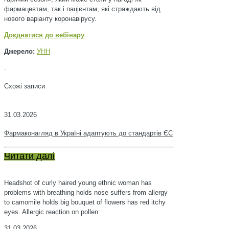
фармацевтам, так і пацієнтам, які страждають від
нового варіанту коронавірусу.
Доєднатися до вебінару
Джерело:
УНН
.
Схожі записи
31.03.2026
Фармаконагляд в Україні адаптують до стандартів ЄС
Читати далі
Headshot of curly haired young ethnic woman has
problems with breathing holds nose suffers from allergy
to camomile holds big bouquet of flowers has red itchy
eyes. Allergic reaction on pollen
31.03.2026