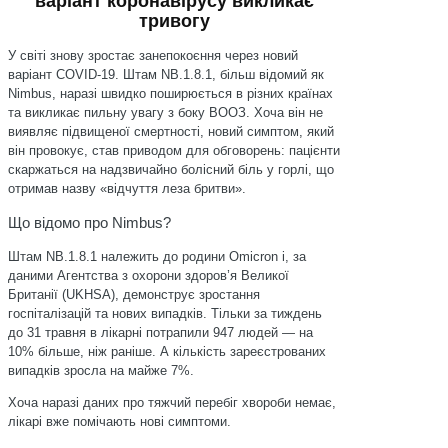
варіант коронавірусу викликає
тривогу
У світі знову зростає занепокоєння через новий
варіант COVID-19. Штам NB.1.8.1, більш відомий як
Nimbus, наразі швидко поширюється в різних країнах
та викликає пильну увагу з боку ВООЗ. Хоча він не
виявляє підвищеної смертності, новий симптом, який
він провокує, став приводом для обговорень: пацієнти
скаржаться на надзвичайно болісний біль у горлі, що
отримав назву «відчуття леза бритви».
Що відомо про Nimbus?
Штам NB.1.8.1 належить до родини Omicron і, за
даними Агентства з охорони здоров’я Великої
Британії (UKHSA), демонструє зростання
госпіталізацій та нових випадків. Тільки за тиждень
до 31 травня в лікарні потрапили 947 людей — на
10% більше, ніж раніше. А кількість зареєстрованих
випадків зросла на майже 7%.
Хоча наразі даних про тяжчий перебіг хвороби немає,
лікарі вже помічають нові симптоми.