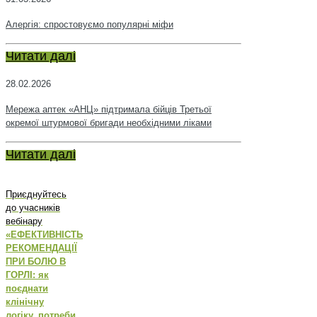
Алергія: спростовуємо популярні міфи
Читати далі
28.02.2026
Мережа аптек «АНЦ» підтримала бійців Третьої
окремої штурмової бригади необхідними ліками
Читати далі
Приєднуйтесь
до учасників
вебінару
«ЕФЕКТИВНІСТЬ
РЕКОМЕНДАЦІЇ
ПРИ БОЛЮ В
ГОРЛІ: як
поєднати
клінічну
логіку, потреби