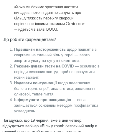
«Хоча ми бачимо зростання частоти
випадків, поточні дані не свідчать про
більшу тяжкість перебігу хвороби
порівняно з іншими штамами Omicron»
— йдеться в заяві ВООЗ.
Що робити фармацевтам?
Підвищити настороженість
щодо пацієнтів зі
скаргами на сильний біль у горлі — варто
звертати увагу на супутні симптоми.
Рекомендувати тести на COVID
— особливо в
періоди сезонних застуд, щоб не пропустити
новий варіант.
Надавати консультації
щодо полегшення
болю в горлі: спреї, анальгетики, зволоження
слизової, тепле пиття.
Інформувати про вакцинацію
— вона
залишається основним методом профілактики
ускладнень.
Нагадуємо, що 19 червня, вже в цей четвер,
відбудеться вебінар «Біль у горлі: безпечний вибір в
гарячий сезон», який може стати у нагоді як