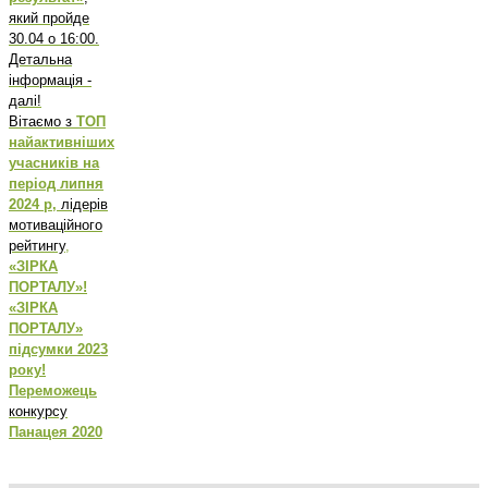
який пройде
30.04 о 16:00.
Детальна
інформація -
далі!
Вітаємо з
ТОП
найактивніших
учасників на
період липня
2024 р,
лідерів
мотиваційного
рейтингу
,
«ЗІРКА
ПОРТАЛУ»!
«ЗІРКА
ПОРТАЛУ»
підсумки 2023
року!
Переможець
конкурсу
Панацея 2020