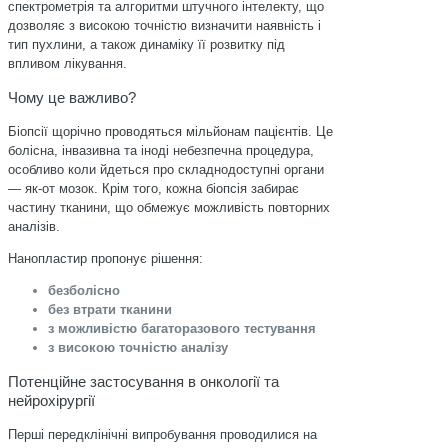
спектрометрія та алгоритми штучного інтелекту, що
дозволяє з високою точністю визначити наявність і
тип пухлини, а також динаміку її розвитку під
впливом лікування.
Чому це важливо?
Біопсії щорічно проводяться мільйонам пацієнтів. Це
болісна, інвазивна та іноді небезпечна процедура,
особливо коли йдеться про складнодоступні органи
— як-от мозок. Крім того, кожна біопсія забирає
частину тканини, що обмежує можливість повторних
аналізів.
Нанопластир пропонує рішення:
безболісно
без втрати тканини
з можливістю багаторазового тестування
з високою точністю аналізу
Потенційне застосування в онкології та
нейрохірургії
Перші передклінічні випробування проводилися на