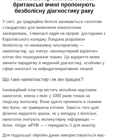
британські вчені пропонують
безболісну діагностику раку
У світі, де традиційна біопсія залишається «золотим
стандартом» для виявлення онкологічних
захворювань, з’явилася надія на прорив: дослідники з
Королівського коледжу Лондона розробили
безболісну та неінвазивну альтернативу —
нанопластир, що зчитує «молекулярний відбиток»
клітин без пошкодження тканин. Це відкриття може
змінити парадигму в медичній діагностиці, особливо у
сфері онкології та нейродегенеративних хвороб.
Що таке нанопластир і як він працює?
Інноваційний пластир містить мільйони надтонких
наноголок, кожна з яких у 1000 разів тонша за
людську волосину. Вони здатні проникати в тканини
без болю, не травмуючи клітини. Замість того щоб
фізично видаляти зразок, як у випадку з біопсією,
наноголки зчитують молекулярну інформацію —
білки, ліпіди, мРНК — і передають її для аналізу.
Для подальшої обробки даних використовуються мас-