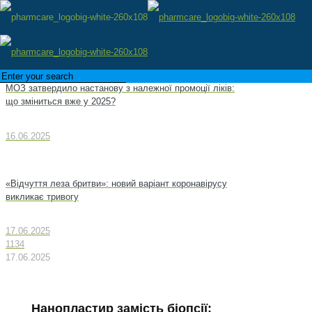
МОЗ затвердило настанову з належної промоції ліків:
що зміниться вже у 2025?
16.06.2025
«Відчуття леза бритви»: новий варіант коронавірусу
викликає тривогу
17.06.2025
1134
17.06.2025
Нанопластир замість біопсії: