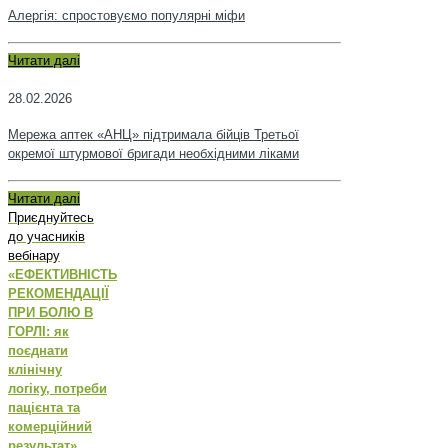
Алергія: спростовуємо популярні міфи
Читати далі
28.02.2026
Мережа аптек «АНЦ» підтримала бійців Третьої
окремої штурмової бригади необхідними ліками
Читати далі
Приєднуйтесь
до учасників
вебінару
«ЕФЕКТИВНІСТЬ
РЕКОМЕНДАЦІЇ
ПРИ БОЛЮ В
ГОРЛІ: як
поєднати
клінічну
логіку, потреби
пацієнта та
комерційний
результат»
,