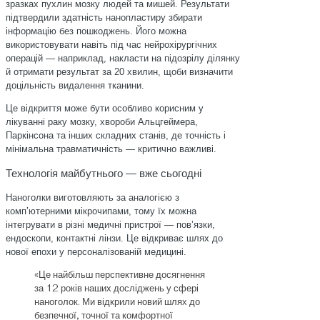
зразках пухлин мозку людей та мишей. Результати
підтвердили здатність нанопластиру збирати
інформацію без пошкоджень. Його можна
використовувати навіть під час нейрохірургічних
операцій — наприклад, накласти на підозрілу ділянку
й отримати результат за 20 хвилин, щоби визначити
доцільність видалення тканини.
Це відкриття може бути особливо корисним у
лікуванні раку мозку, хвороби Альцгеймера,
Паркінсона та інших складних станів, де точність і
мінімальна травматичність — критично важливі.
Технологія майбутнього — вже сьогодні
Наноголки виготовляють за аналогією з
комп’ютерними мікрочипами, тому їх можна
інтегрувати в різні медичні пристрої — пов’язки,
ендоскопи, контактні лінзи. Це відкриває шлях до
нової епохи у персоналізованій медицині.
«Це найбільш перспективне досягнення
за 12 років наших досліджень у сфері
наноголок. Ми відкрили новий шлях до
безпечної, точної та комфортної