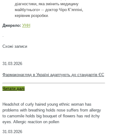
діагностики, яка змінить медицину
майбутнього» — доктор Чіро К’яппіні,
керівник розробки.
Джерело:
УНН
.
Схожі записи
31.03.2026
Фармаконагляд в Україні адаптують до стандартів ЄС
Читати далі
Headshot of curly haired young ethnic woman has
problems with breathing holds nose suffers from allergy
to camomile holds big bouquet of flowers has red itchy
eyes. Allergic reaction on pollen
31.03.2026