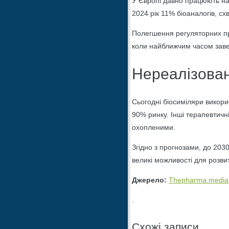
У Європі давно працюють нац
2024 рік 11% біоаналогів, сх
Полегшення регуляторних п
коли найближчим часом завер
Нереалізован
Сьогодні біосиміляри викори
90% ринку. Інші терапевтичн
охопленими.
Згідно з прогнозами, до 203
великі можливості для розви
Джерело:
Тhepharma.media
.
Схожі записи