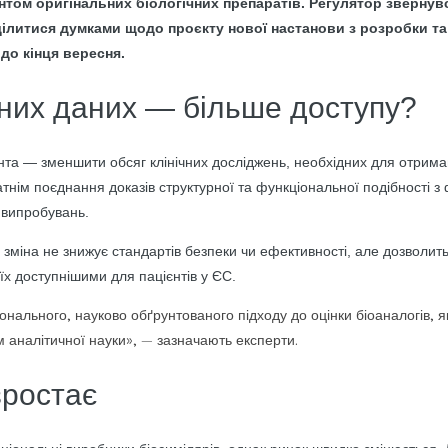
лентом оригінальних біологічних препаратів. Регулятор зверну
ілитися думками щодо проєкту нової настанови з розробки та 
до кінця вересня.
них даних — більше доступу?
та — зменшити обсяг клінічних досліджень, необхідних для отрима
тнім поєднання доказів структурної та функціональної подібності 
 випробувань.
 зміна не знижує стандартів безпеки чи ефективності, але дозволи
 їх доступнішими для пацієнтів у ЄС.
онального, науково обґрунтованого підходу до оцінки біоаналогів, я
аналітичної науки», — зазначають експерти.
зростає