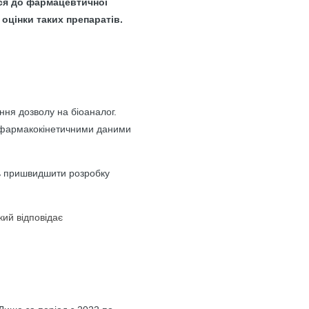
вся до фармацевтичної
оцінки таких препаратів.
ння дозволу на біоаналог.
з фармакокінетичними даними
ть пришвидшити розробку
кий відповідає