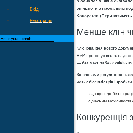
біоаналогів, які є еквіва
спільноти з проханням под
Вхід
Консультації триватимуть 
Реєстрація
Менше клініч
Ключова ідея нового докумен
EMA пропонує вважати доста
— без масштабних клінічних
За словами регулятора, така
нових біосимілярів і зробити
«Це крок до більш раці
сучасним можливостям 
Конкуренція 