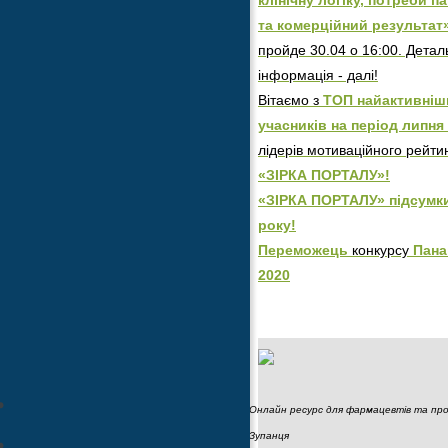
та комерційний результат
пройде 30.04 о 16:00. Детал
інформація - далі!
Вітаємо з
ТОП найактивніш
учасників на період липня 
лідерів мотиваційного рейти
«ЗІРКА ПОРТАЛУ»!
«ЗІРКА ПОРТАЛУ» підсумк
року!
Переможець
конкурсу
Пана
2020
Онлайн ресурс для фармацевтів та пров
Зупанця