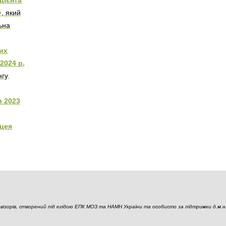
»
, який
ьна
их
2024 р,
нгу
,
и 2023
цея
ізорів, створений під егідою ЕПК МОЗ та НАМН України та особисто за підтримки д.м.н., 