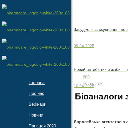
Засуджені за схуднення: но
09.04.2025
Новий антибіотик із жаби — 
860
Головна
09.04.2025
10.04.2025
Про нас
Біоаналоги 
Вебінари
Новини
Європейське агентство з 
Панацея 2020