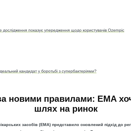
ве дослідження показує упередження щодо користувачів Ozempic
ідеальний кандидат у боротьбі з супербактеріями?
за новими правилами: EMA хо
шлях на ринок
лікарських засобів (EMA) представило оновлений підхід до ре