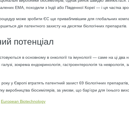
іональні виробники біосимілярів, однак ринок швидко змінюється. 
валених EMA, походили з Індії або Південної Кореї — і ця частка зро
роцедур може зробити ЄС ще привабливішим для глобальних компан
шиться дія патентного захисту на десятки біологічних препаратів.
ий потенціал
стовуються в основному в онкології та імунології — саме на ці два
і галузі, зокрема ендокринологія, гастроентерологія та неврологія
0 року у Європі втратять патентний захист 69 біологічних препараті
тку виробництва біосимілярів, за умови, що бар’єри для їхнього вих
European Biotechnology