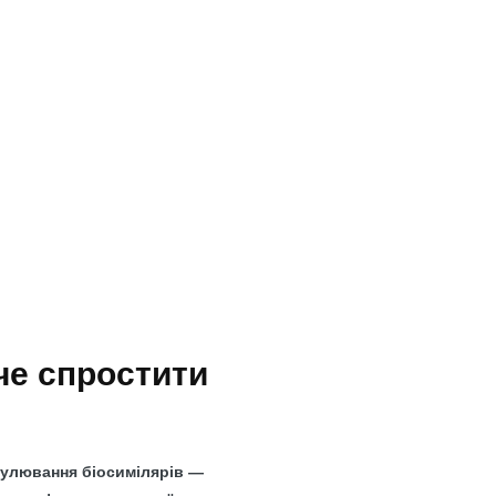
че спростити
гулювання біосимілярів —