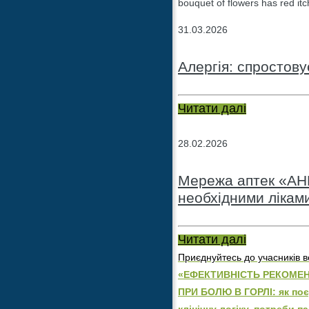
bouquet of flowers has red itc
31.03.2026
Алергія: спростов
Читати далі
28.02.2026
Мережа аптек «АНЦ
необхідними лікам
Читати далі
Приєднуйтесь до учасників в
«ЕФЕКТИВНІСТЬ РЕКОМЕН
ПРИ БОЛЮ В ГОРЛІ: як по
клінічну логіку, потреби п