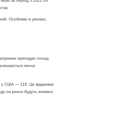
Лише за період з 2022 по
стає.
ій. Особливо в умовах,
 напрямки припадає понад
, залишаються менш
в, у США — 118. Це відкриває
оду на ринок будуть знижені.