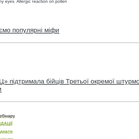
hy eyes. Allergic reaction on pollen
уємо популярні міфи
» підтримала бійців Третьої окремої штурмо
и
ебінару
ДАЦІЇ
єднати
ацієнта