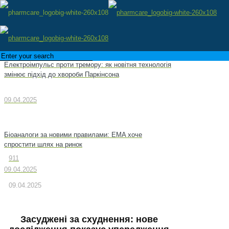
Електроімпульс проти тремору: як новітня технологія
змінює підхід до хвороби Паркінсона
09.04.2025
Біоаналоги за новими правилами: EMA хоче
спростити шлях на ринок
911
09.04.2025
09.04.2025
Засуджені за схуднення: нове