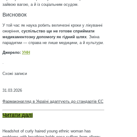
зайвою вагою, а й із соціальним осудом.
Висновок
У той час як наука робить величезні кроки у лікуванні
ожиріння,
суспільство ще не готове сприймати
медикаментозну допомогу як гідний шлях
. Зміна
парадигми — справа не лише медицини, а й культури.
Джерело:
УНН
.
Схожі записи
31.03.2026
Фармаконагляд в Україні адаптують до стандартів ЄС
Читати далі
Headshot of curly haired young ethnic woman has
problems with breathing holds nose suffers from allergy