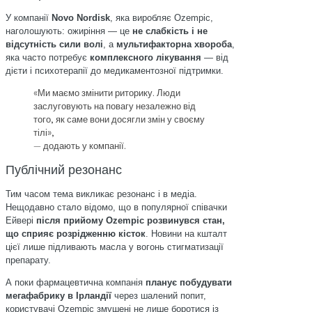
У компанії
Novo Nordisk
, яка виробляє Ozempic,
наголошують: ожиріння — це
не слабкість і не
відсутність сили волі
, а
мультифакторна хвороба
,
яка часто потребує
комплексного лікування
— від
дієти і психотерапії до медикаментозної підтримки.
«Ми маємо змінити риторику. Люди
заслуговують на повагу незалежно від
того, як саме вони досягли змін у своєму
тілі»,
— додають у компанії.
Публічний резонанс
Тим часом тема викликає резонанс і в медіа.
Нещодавно стало відомо, що в популярної співачки
Ейвері
після прийому Ozempic розвинувся стан,
що сприяє розрідженню кісток
. Новини на кшталт
цієї лише підливають масла у вогонь стигматизації
препарату.
А поки фармацевтична компанія
планує побудувати
мегафабрику в Ірландії
через шалений попит,
користувачі Ozempic змушені не лише боротися із