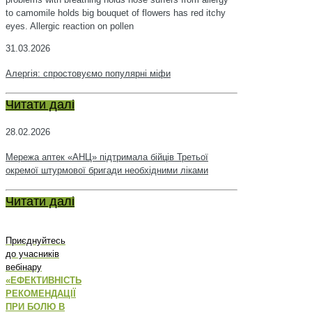
to camomile holds big bouquet of flowers has red itchy
eyes. Allergic reaction on pollen
31.03.2026
Алергія: спростовуємо популярні міфи
Читати далі
28.02.2026
Мережа аптек «АНЦ» підтримала бійців Третьої
окремої штурмової бригади необхідними ліками
Читати далі
Приєднуйтесь
до учасників
вебінару
«ЕФЕКТИВНІСТЬ
РЕКОМЕНДАЦІЇ
ПРИ БОЛЮ В