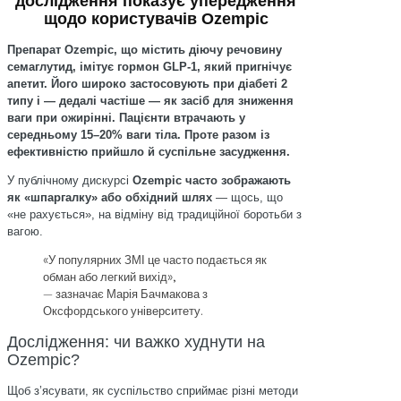
дослідження показує упередження
щодо користувачів Ozempic
Препарат Ozempic, що містить діючу речовину
семаглутид, імітує гормон GLP-1, який пригнічує
апетит. Його широко застосовують при діабеті 2
типу і — дедалі частіше — як засіб для зниження
ваги при ожирінні. Пацієнти втрачають у
середньому 15–20% ваги тіла. Проте разом із
ефективністю прийшло й суспільне засудження.
У публічному дискурсі
Ozempic часто зображають
як «шпаргалку» або обхідний шлях
— щось, що
«не рахується», на відміну від традиційної боротьби з
вагою.
«У популярних ЗМІ це часто подається як
обман або легкий вихід»,
— зазначає Марія Бачмакова з
Оксфордського університету.
Дослідження: чи важко худнути на
Ozempic?
Щоб з’ясувати, як суспільство сприймає різні методи