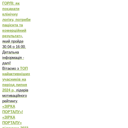
ГОРЛІ: як
поєднати
клінічну
логіку, потреби
пацієнта та
комерційний
результат»
,
який пройде
30.04 о 16:00.
Детальна
інформація -
далі!
Вітаємо з
ТОП
найактивніших
учасників на
період липня
2024 р,
лідерів
мотиваційного
рейтингу
,
«ЗІРКА
ПОРТАЛУ»!
«ЗІРКА
ПОРТАЛУ»