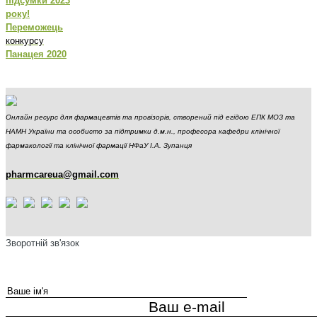
підсумки 2023
року!
Переможець
конкурсу
Панацея 2020
Онлайн ресурс для фармацевтів та провізорів, створений під егідою ЕПК МОЗ та
НАМН України та особисто за підтримки д.м.н., професора кафедри клінічної
фармакології та клінічної фармації НФаУ І.А. Зупанця
pharmcareua@gmail.com
Зворотній зв'язок