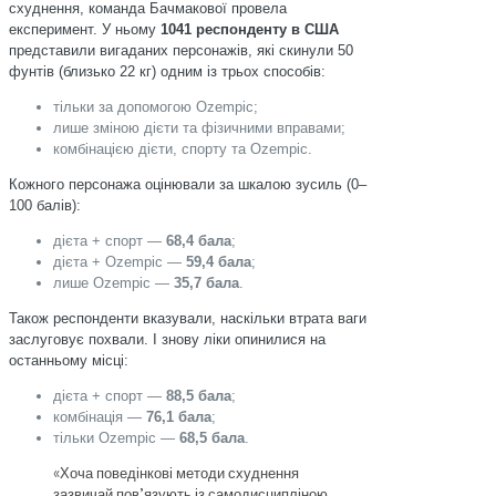
схуднення, команда Бачмакової провела
експеримент. У ньому
1041 респонденту в США
представили вигаданих персонажів, які скинули 50
фунтів (близько 22 кг) одним із трьох способів:
тільки за допомогою Ozempic;
лише зміною дієти та фізичними вправами;
комбінацією дієти, спорту та Ozempic.
Кожного персонажа оцінювали за шкалою зусиль (0–
100 балів):
дієта + спорт —
68,4 бала
;
дієта + Ozempic —
59,4 бала
;
лише Ozempic —
35,7 бала
.
Також респонденти вказували, наскільки втрата ваги
заслуговує похвали. І знову ліки опинилися на
останньому місці:
дієта + спорт —
88,5 бала
;
комбінація —
76,1 бала
;
тільки Ozempic —
68,5 бала
.
«Хоча поведінкові методи схуднення
зазвичай пов’язують із самодисципліною,