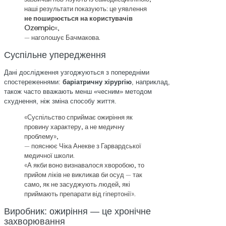
наші результати показують: це уявлення
не поширюється на користувачів
Ozempic
«,
— наголошує Бачмакова.
Суспільне упередження
Дані дослідження узгоджуються з попередніми
спостереженнями:
баріатричну хірургію
, наприклад,
також часто вважають менш «чесним» методом
схуднення, ніж зміна способу життя.
«Суспільство сприймає ожиріння як
провину характеру, а не медичну
проблему»,
— пояснює Чіка Анекве з Гарвардської
медичної школи.
«А якби воно визнавалося хворобою, то
прийом ліків не викликав би осуд — так
само, як не засуджують людей, які
приймають препарати від гіпертонії».
Виробник: ожиріння — це хронічне
захворювання