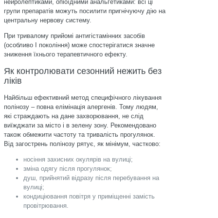
нейролептиками, опіоїдними анальгетиками: всі ці
групи препаратів можуть посилити пригнічуючу дію на
центральну нервову систему.
При тривалому прийомі антигістамінних засобів
(особливо І покоління) може спостерігатися значне
зниження їхнього терапевтичного ефекту.
Як контролювати сезонний нежить без
ліків
Найбільш ефективний метод специфічного лікування
полінозу – повна елімінація алергенів. Тому людям,
які страждають на дане захворювання, не слід
виїжджати за місто і в зелену зону. Рекомендовано
також обмежити частоту та тривалість прогулянок.
Від загострень полінозу рятує, як мінімум, частково:
носіння захисних окулярів на вулиці;
зміна одягу після прогулянок;
душ, прийнятий відразу після перебування на
вулиці;
кондиціювання повітря у приміщенні замість
провітрювання.