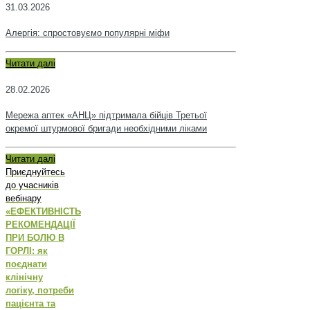
31.03.2026
Алергія: спростовуємо популярні міфи
Читати далі
28.02.2026
Мережа аптек «АНЦ» підтримала бійців Третьої
окремої штурмової бригади необхідними ліками
Читати далі
Приєднуйтесь
до учасників
вебінару
«ЕФЕКТИВНІСТЬ
РЕКОМЕНДАЦІЇ
ПРИ БОЛЮ В
ГОРЛІ: як
поєднати
клінічну
логіку, потреби
пацієнта та