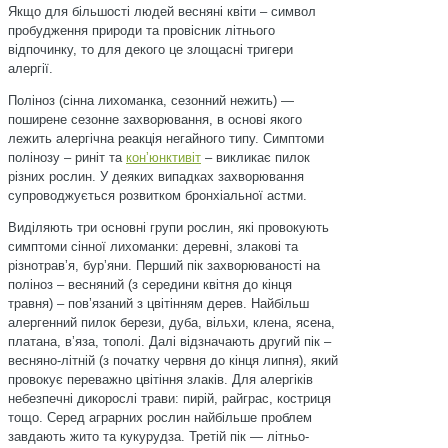
Якщо для більшості людей весняні квіти – символ
пробудження природи та провісник літнього
відпочинку, то для декого це злощасні тригери
алергії.
Поліноз (сінна лихоманка, сезонний нежить) —
поширене сезонне захворювання, в основі якого
лежить алергічна реакція негайного типу. Симптоми
полінозу – риніт та
конʼюнктивіт
– викликає пилок
різних рослин. У деяких випадках захворювання
супроводжується розвитком бронхіальної астми.
Виділяють три основні групи рослин, які провокують
симптоми сінної лихоманки: деревні, злакові та
різнотравʼя, бурʼяни. Перший пік захворюваності на
поліноз – весняний (з середини квітня до кінця
травня) – повʼязаний з цвітінням дерев. Найбільш
алергенний пилок берези, дуба, вільхи, клена, ясена,
платана, вʼяза, тополі. Далі відзначають другий пік –
весняно-літній (з початку червня до кінця липня), який
провокує переважно цвітіння злаків. Для алергіків
небезпечні дикорослі трави: пирій, райграс, костриця
тощо. Серед аграрних рослин найбільше проблем
завдають жито та кукурудза. Третій пік — літньо-