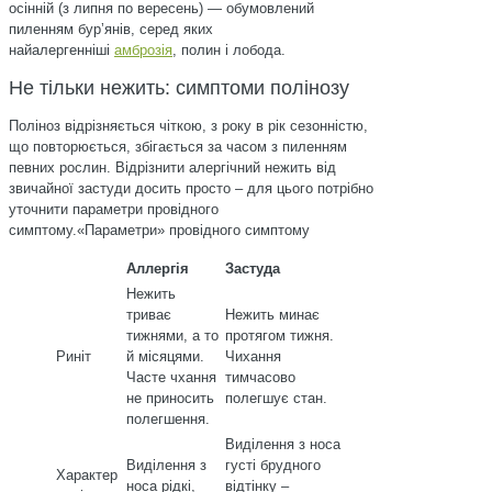
осінній (з липня по вересень) — обумовлений
пиленням бурʼянів, серед яких
найалергенніші
амброзія
, полин і лобода.
Не тільки нежить: симптоми полінозу
Поліноз відрізняється чіткою, з року в рік сезонністю,
що повторюється, збігається за часом з пиленням
певних рослин. Відрізнити алергічний нежить від
звичайної застуди досить просто – для цього потрібно
уточнити параметри провідного
симптому.«Параметри» провідного симптому
Аллергія
Застуда
Нежить
триває
Нежить минає
тижнями, а то
протягом тижня.
Риніт
й місяцями.
Чихання
Часте чхання
тимчасово
не приносить
полегшує стан.
полегшення.
Виділення з носа
Виділення з
густі брудного
Характер
носа рідкі,
відтінку –