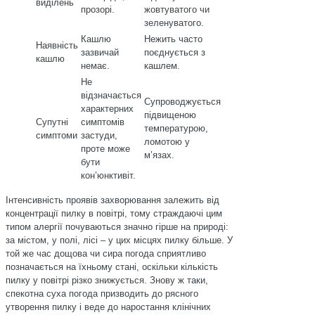
виділень
прозорі.
жовтуватого чи
зеленуватого.
Кашлю
Нежить часто
Наявність
зазвичай
поєднується з
кашлю
немає.
кашлем.
Не
відзначається
Супроводжується
характерних
підвищеною
Супутні
симптомів
температурою,
симптоми
застуди,
ломотою у
проте може
м’язах.
бути
кон’юнктивіт.
Інтенсивність проявів захворювання залежить від
концентрації пилку в повітрі, тому страждаючі цим
типом алергії почуваються значно гірше на природі:
за містом, у полі, лісі – у цих місцях пилку більше. У
той же час дощова чи сира погода сприятливо
позначається на їхньому стані, оскільки кількість
пилку у повітрі різко знижується. Знову ж таки,
спекотна суха погода призводить до рясного
утворення пилку і веде до наростання клінічних