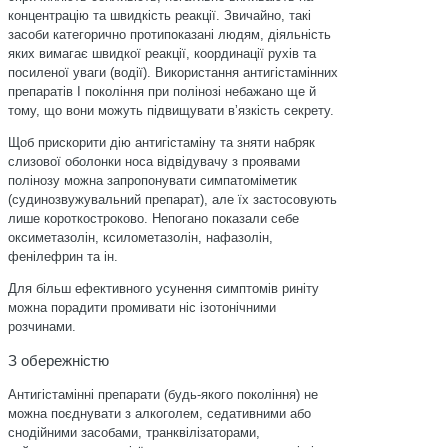
концентрацію та швидкість реакції. Звичайно, такі
засоби категорично протипоказані людям, діяльність
яких вимагає швидкої реакції, координації рухів та
посиленої уваги (водії). Використання антигістамінних
препаратів І покоління при полінозі небажано ще й
тому, що вони можуть підвищувати вʼязкість секрету.
Щоб прискорити дію антигістаміну та зняти набряк
слизової оболонки носа відвідувачу з проявами
полінозу можна запропонувати симпатоміметик
(судинозвужувальний препарат), але їх застосовують
лише короткостроково. Непогано показали себе
оксиметазолін, ксилометазолін, нафазолін,
фенілефрин та ін.
Для більш ефективного усунення симптомів риніту
можна порадити промивати ніс ізотонічними
розчинами.
З обережністю
Антигістамінні препарати (будь-якого покоління) не
можна поєднувати з алкоголем, седативними або
снодійними засобами, транквілізаторами,