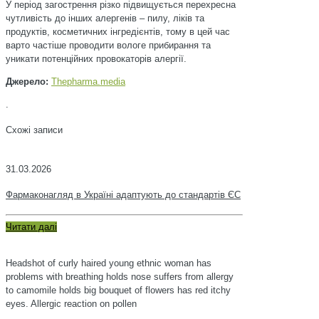
У період загострення різко підвищується перехресна
чутливість до інших алергенів – пилу, ліків та
продуктів, косметичних інгредієнтів, тому в цей час
варто частіше проводити вологе прибирання та
уникати потенційних провокаторів алергії.
Джерело:
Тhepharma.media
.
Схожі записи
31.03.2026
Фармаконагляд в Україні адаптують до стандартів ЄС
Читати далі
Headshot of curly haired young ethnic woman has
problems with breathing holds nose suffers from allergy
to camomile holds big bouquet of flowers has red itchy
eyes. Allergic reaction on pollen