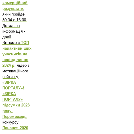
комерційний
результат»
,
який пройде
30.04 о 16:00.
Детальна
інформація -
далі!
Вітаємо з
ТОП
найактивніших
учасників на
період липня
2024 р,
лідерів
мотиваційного
рейтингу
,
«ЗІРКА
ПОРТАЛУ»!
«ЗІРКА
ПОРТАЛУ»
підсумки 2023
року!
Переможець
конкурсу
Панацея 2020