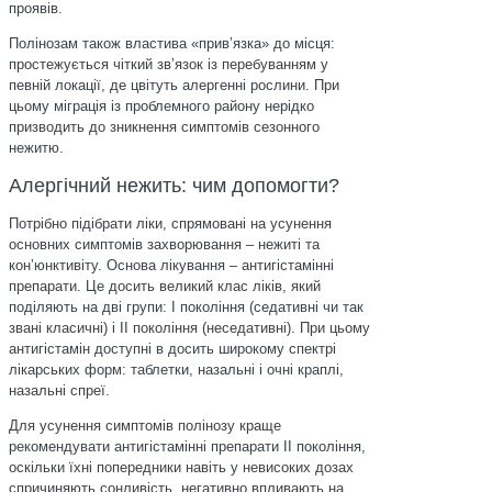
проявів.
Полінозам також властива «привʼязка» до місця:
простежується чіткий звʼязок із перебуванням у
певній локації, де цвітуть алергенні рослини. При
цьому міграція із проблемного району нерідко
призводить до зникнення симптомів сезонного
нежитю.
Алергічний нежить: чим допомогти?
Потрібно підібрати ліки, спрямовані на усунення
основних симптомів захворювання – нежиті та
конʼюнктивіту. Основа лікування – антигістамінні
препарати. Це досить великий клас ліків, який
поділяють на дві групи: І покоління (седативні чи так
звані класичні) і ІІ покоління (неседативні). При цьому
антигістамін доступні в досить широкому спектрі
лікарських форм: таблетки, назальні і очні краплі,
назальні спреї.
Для усунення симптомів полінозу краще
рекомендувати антигістамінні препарати II покоління,
оскільки їхні попередники навіть у невисоких дозах
спричиняють сонливість, негативно впливають на