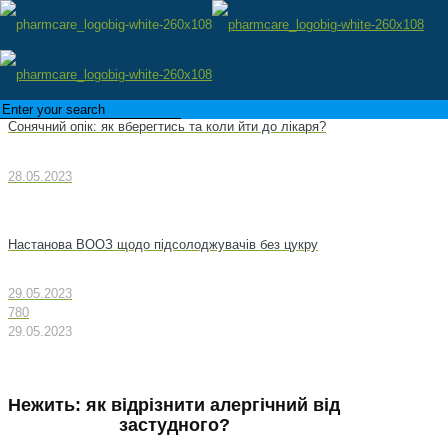
Сонячний опік: як вберегтись та коли йти до лікаря?
28.05.2023
Настанова ВООЗ щодо підсолоджувачів без цукру
29.05.2023
780
29.05.2023
Нежить: як відрізнити алергічний від
застудного?