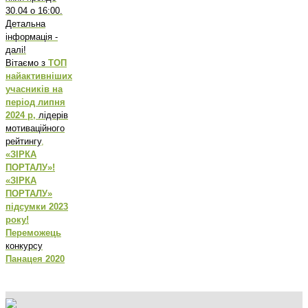
30.04 о 16:00.
Детальна
інформація -
далі!
Вітаємо з
ТОП
найактивніших
учасників на
період липня
2024 р,
лідерів
мотиваційного
рейтингу
,
«ЗІРКА
ПОРТАЛУ»!
«ЗІРКА
ПОРТАЛУ»
підсумки 2023
року!
Переможець
конкурсу
Панацея 2020