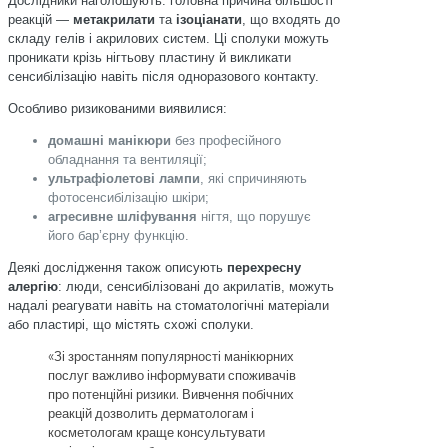
Дослідники наголошують: головна причина більшості
реакцій —
метакрилати
та
ізоціанати
, що входять до
складу гелів і акрилових систем. Ці сполуки можуть
проникати крізь нігтьову пластину й викликати
сенсибілізацію навіть після одноразового контакту.
Особливо ризикованими виявилися:
домашні манікюри
без професійного
обладнання та вентиляції;
ультрафіолетові лампи
, які спричиняють
фотосенсибілізацію шкіри;
агресивне шліфування
нігтя, що порушує
його бар’єрну функцію.
Деякі дослідження також описують
перехресну
алергію
: люди, сенсибілізовані до акрилатів, можуть
надалі реагувати навіть на стоматологічні матеріали
або пластирі, що містять схожі сполуки.
«Зі зростанням популярності манікюрних
послуг важливо інформувати споживачів
про потенційні ризики. Вивчення побічних
реакцій дозволить дерматологам і
косметологам краще консультувати