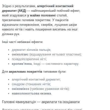
Згідно з результатами,
алергічний контактний
дерматит (АКД)
— найпоширеніший побічний ефект,
який згадувався
у майже половині
статей,
присвячених гелевим покриттям. У пацієнтів
відзначали почервоніння, свербіж, лущення шкіри
навколо нігтів і навіть поширення висипань на інші
ділянки рук.
Інші часті небажані ефекти:
дерматит кінчиків пальців;
оніхолізис
(відшарування нігтьової пластини);
псевдопсоріатичні нігті;
кропив’янка
, іноді — системного характеру.
Для
акрилових покриттів
типовими були:
алергічний контактний дерматит;
синдром стоншених нігтів;
оніхомікоз
(грибкове ураження нігтів);
навколоногтьова екзема
.
Головні «винуватці» — акрилати та ізоціанати