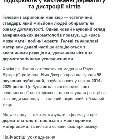
підозрюють у викликанні дерматиту
та дистрофії нігтів
Гелевий і акриловий манікюр — естетичний
стандарт, який мільйони людей обирають як
ознаку доглянутості. Однак новий науковий огляд
американських дерматологів показує, що краса
може мати і побічні ефекти. Гелеві та акрилові
матеріали дедалі частіше асоціюються з
алергічними реакціями, ураженням нігтів та
дерматологічними ускладненнями.
Фахівці зі Школи остеопатичної медицини Роуен-
Віртуа (Стратфорд, Нью-Джерсі) проаналізували
58
наукових публікацій
, опублікованих у період
2014–
2025 років
. Це були як клінічні випадки, так і
невеликі серії спостережень, що описували реакції на
різні види манікюру — гелевий, акриловий, гібридний
тощо.
Мета огляду — систематизувати інформацію про
дерматопатології, пов’язані з манікюрними
матеріалами
, та виявити основні фактори ризику.
Найчастіші ускладнення