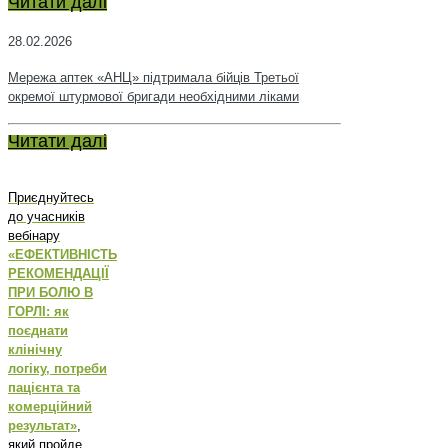
Читати далі
28.02.2026
Мережа аптек «АНЦ» підтримала бійців Третьої
окремої штурмової бригади необхідними ліками
Читати далі
Приєднуйтесь
до учасників
вебінару
«ЕФЕКТИВНІСТЬ
РЕКОМЕНДАЦІЇ
ПРИ БОЛЮ В
ГОРЛІ: як
поєднати
клінічну
логіку, потреби
пацієнта та
комерційний
результат»
,
який пройде