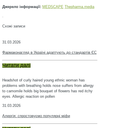
Джерело інформації:
MEDSCAPE
Тhepharma.media
.
Схожі записи
31.03.2026
Фармаконагляд в Україні адаптують до стандартів ЄС
Читати далі
Headshot of curly haired young ethnic woman has
problems with breathing holds nose suffers from allergy
to camomile holds big bouquet of flowers has red itchy
eyes. Allergic reaction on pollen
31.03.2026
Алергія: спростовуємо популярні міфи