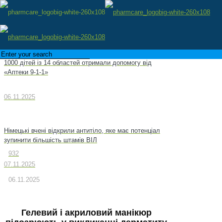
1000 дітей із 14 областей отримали допомогу від
«Аптеки 9-1-1»
06.11.2025
Німецькі вчені відкрили антитіло, яке має потенціал
зупинити більшість штамів ВІЛ
932
07.11.2025
06.11.2025
Гелевий і акриловий манікюр