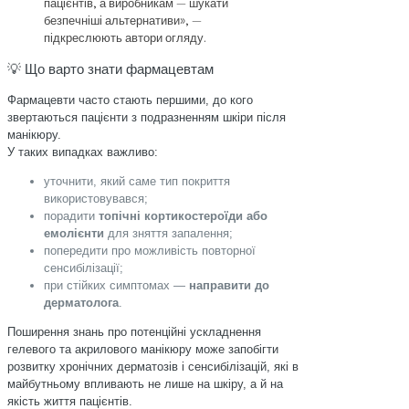
пацієнтів, а виробникам — шукати
безпечніші альтернативи», —
підкреслюють автори огляду.
💡 Що варто знати фармацевтам
Фармацевти часто стають першими, до кого
звертаються пацієнти з подразненням шкіри після
манікюру.
У таких випадках важливо:
уточнити, який саме тип покриття
використовувався;
порадити
топічні кортикостероїди або
емолієнти
для зняття запалення;
попередити про можливість повторної
сенсибілізації;
при стійких симптомах —
направити до
дерматолога
.
Поширення знань про потенційні ускладнення
гелевого та акрилового манікюру може запобігти
розвитку хронічних дерматозів і сенсибілізацій, які в
майбутньому впливають не лише на шкіру, а й на
якість життя пацієнтів.