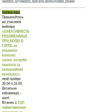
окремої штурмової бригади необхідними ліками
Читати далі
Приєднуйтесь
до учасників
вебінару
«ЕФЕКТИВНІСТЬ
РЕКОМЕНДАЦІЇ
ПРИ БОЛЮ В
ГОРЛІ: як
поєднати
клінічну
логіку, потреби
пацієнта та
комерційний
результат»
,
який пройде
30.04 о 16:00.
Детальна
інформація -
далі!
Вітаємо з
ТОП
найактивніших
учасників на