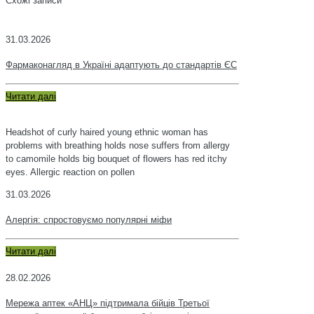
Схожі записи
31.03.2026
Фармаконагляд в Україні адаптують до стандартів ЄС
Читати далі
Headshot of curly haired young ethnic woman has
problems with breathing holds nose suffers from allergy
to camomile holds big bouquet of flowers has red itchy
eyes. Allergic reaction on pollen
31.03.2026
Алергія: спростовуємо популярні міфи
Читати далі
28.02.2026
Мережа аптек «АНЦ» підтримала бійців Третьої