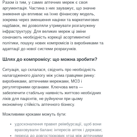
Разом із тим, у самих аптечних мереж є своя
аргументація. Частина з них зауважує, що значне
зниження цін впливає на їхню фінансову модель,
зокрема через зменшення націнки та маркетингових
надбавок, які дозволяли утримувати розгалужену
інфраструктуру. Для великих мереж ці зміни
означають необхідність корекції асортиментної
політики, пошуку нових компромісів із виробниками та
адаптації до нової системи розрахунків.
Шлях до компромісу: що можна зробити?
Ситуація, що склалася, свідчить про необхідність
налагодженого діалогу між усіма гравцями ринку:
виробниками, аптечними мережами, МОЗ і
регуляторними органами. Ключова мета —
забезпечити стабільну наявність життєво необхідних
ліків для пацієнтів, не руйнуючи при цьому
економічну стійкість аптечного бізнесу.
Можливими кроками можуть бути:
удосконалення правил реімбурсації, щоб вони
враховували баланс інтересів аптек і держави;
перехід до довгострокових угод між аптечними