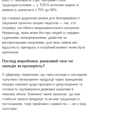
року 17 препаратів з цієї програми стали
труднодоступними — у ТОП-5 аптечних мереж їх
наявність знизилася з 76% до 58%.
Це створює додаткові ризики для безперервності
лікування хронічно хворих пацієнтів — тих, хто
потребує постійного медикаментозного контролю.
Наприклад, мова може йти про людей із серцево-
судинними захворюваннями, діабетом чи
респіраторними хворобами, для яких заміна або
відсутність препарату в потрібний момент може бути
критичною.
Погляд виробника: ринковий тиск чи
санкція за прозорість?
У «Дарниці» переконані, що така ситуація є наслідком
«штучного блокування» продукції через принципову
позицію компанії щодо прозорості ціноутворення та
готовність підтримувати державні ініціативи в
повному обсязі. Компанія також зазначає, що має
стабільні запаси продукції та не має труднощів із
постачанням, тому проблеми з наявністю — не з боку
логістики.