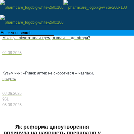
Мікоз у клієнта: коли крем, а коли — до лікаря?
02.06.2025
Кузьміних: «Ринок аптек не скоротився – навпаки,
приріс»
03.06.2025
951
03.06.2025
Як реформа ціноутворення
вплинула на наявність препаратів у