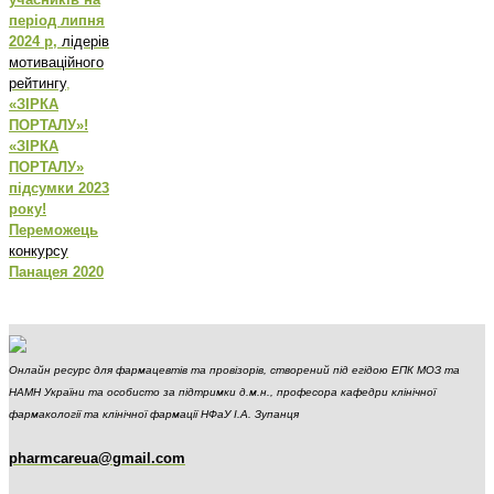
період липня
2024 р,
лідерів
мотиваційного
рейтингу
,
«ЗІРКА
ПОРТАЛУ»!
«ЗІРКА
ПОРТАЛУ»
підсумки 2023
року!
Переможець
конкурсу
Панацея 2020
Онлайн ресурс для фармацевтів та провізорів, створений під егідою ЕПК МОЗ та
НАМН України та особисто за підтримки д.м.н., професора кафедри клінічної
фармакології та клінічної фармації НФаУ І.А. Зупанця
pharmcareua@gmail.com