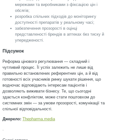
мережами та виробниками з фіксацією цін і
обсягів;
розробка спільних підходів до моніторингу
доступності препаратів у реальному часі;
забезпечення прозорості в оцінці
представленості брендів в аптеках без тиску й
упередженості.
Підсумок
Реформа цінового регулювання — складний і
чутливий процес. Її успіх залежить не лише від
правильно встановлених референтних цін, а й від
готовності всіх учасників ринку шукати рішення, що
водночас відповідають інтересам пацієнтів і
дозволяють виживати бізнесу. Те, що сьогодні
здається конфліктом, може стати поштовхом до
системних змін — за умови прозорості, комунікації та
спільної відповідальності.
Джерело:
Тhepharma.media
.