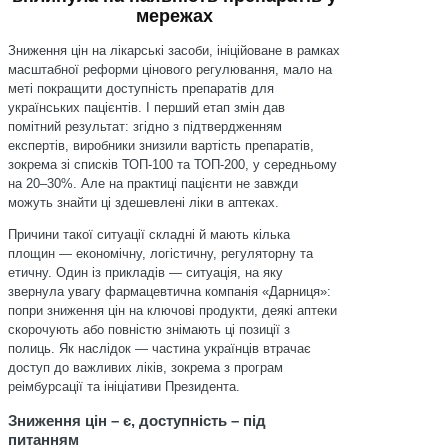
мережах
Зниження цін на лікарські засоби, ініційоване в рамках
масштабної реформи цінового регулювання, мало на
меті покращити доступність препаратів для
українських пацієнтів. І перший етап змін дав
помітний результат: згідно з підтвердженням
експертів, виробники знизили вартість препаратів,
зокрема зі списків ТОП-100 та ТОП-200, у середньому
на 20–30%. Але на практиці пацієнти не завжди
можуть знайти ці здешевлені ліки в аптеках.
Причини такої ситуації складні й мають кілька
площин — економічну, логістичну, регуляторну та
етичну. Один із прикладів — ситуація, на яку
звернула увагу фармацевтична компанія «Дарниця»:
попри зниження цін на ключові продукти, деякі аптеки
скорочують або повністю знімають ці позиції з
полиць. Як наслідок — частина українців втрачає
доступ до важливих ліків, зокрема з програм
реімбурсації та ініціативи Президента.
Зниження цін – є, доступність – під
питанням