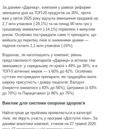
За даними «Дарниці», компанія у рамках реформи
зменшила ціни на ТОП-20 продуктів на 30%, проте
вже у квітні 2025 року відчула зменшення продажів на
2,7 млн упаковок (-29,1%) та на понад 90 млн грн у
грошовому еквіваленті (-14,1%) порівняно з минулим
роком. Особливо постраждали саме ті препарати, що
ввійшли до переліку ліків зі зниженими цінами —
падіння склало 1,1 млн упаковок (-24%).
Водночас, як наголошують у компанії, рівень
представленості препаратів «Дарниці» в аптеках теж
зменшився: у середньому по країні з 49% до 36%, а в
ТОП-5 аптечних мереж — з 60% до 42%. Особливо
суттєво постраждали препарати, які традиційно мали
широку присутність і довіру пацієнтів: Валідол
(покриття знизилося з 83% до 56%), Цитрамон (з 93%
до 70%) та Парацетамол (з 96% до 75%).
Виклик для системи охорони здоров’я
Найгостріше ця проблема проявляється в категорії
ліків, які беруть участь у програмі «Доступні ліки». За
даними аналітики компанії, станом на 27 травня 2025