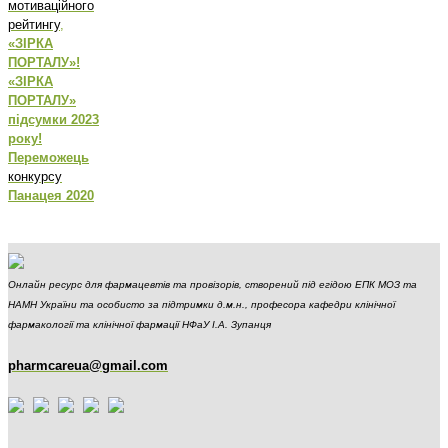
мотиваційного
рейтингу
,
«ЗІРКА
ПОРТАЛУ»!
«ЗІРКА
ПОРТАЛУ»
підсумки 2023
року!
Переможець
конкурсу
Панацея 2020
Онлайн ресурс для фармацевтів та провізорів, створений під егідою ЕПК МОЗ та
НАМН України та особисто за підтримки д.м.н., професора кафедри клінічної
фармакології та клінічної фармації НФаУ І.А. Зупанця
pharmcareua@gmail.com