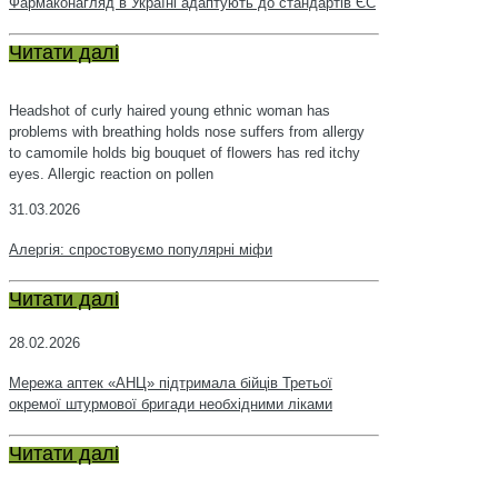
Фармаконагляд в Україні адаптують до стандартів ЄС
Читати далі
Headshot of curly haired young ethnic woman has
problems with breathing holds nose suffers from allergy
to camomile holds big bouquet of flowers has red itchy
eyes. Allergic reaction on pollen
31.03.2026
Алергія: спростовуємо популярні міфи
Читати далі
28.02.2026
Мережа аптек «АНЦ» підтримала бійців Третьої
окремої штурмової бригади необхідними ліками
Читати далі