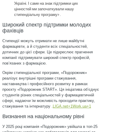
Україні. І саме на знак підтримки цих
цінностей ми започаткували нашу
стипендіальну програму» .
Широкий спектр підтримки молодих
фахівців
Стипендії можуть отримати не лише майбутні
фармацевти, а й студенти всіх спеціальностей,
дотичних до цієї сфери. Це підкреслює прагнення
компанії підтримувати широкий спектр професій,
пов’язаних з фармацією.
Окрім стипендіальної програми, «Подорожник»
реалізує внутрішні програми стажування,
наставництва і професійного розвитку в рамках
проєкту «Подорожник START». Ця ініціатива об’єднує
студентів різних спеціальностей у фармацевтичній
сфері, надаючи їм можливість проходити практику,
стажування та інтернатуру .
LIGA.net+1Work.ua+1
Визнання на національному рівні
У 2025 році компанія «Подорожник» увійшла в топ-25