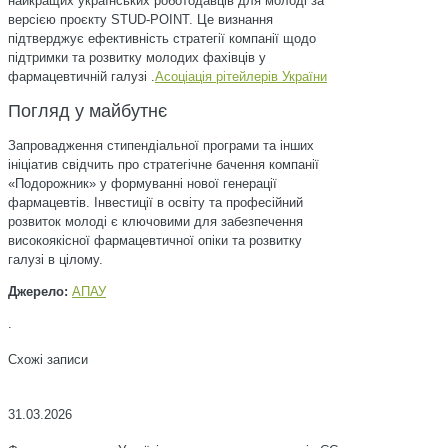
найкращих українських роботодавців для молоді за
версією проєкту STUD-POINT. Це визнання
підтверджує ефективність стратегії компанії щодо
підтримки та розвитку молодих фахівців у
фармацевтичній галузі .
Асоціація рітейлерів України
Погляд у майбутнє
Запровадження стипендіальної програми та інших
ініціатив свідчить про стратегічне бачення компанії
«Подорожник» у формуванні нової генерації
фармацевтів. Інвестиції в освіту та професійний
розвиток молоді є ключовими для забезпечення
високоякісної фармацевтичної опіки та розвитку
галузі в цілому.
Джерело:
АПАУ
.
Схожі записи
31.03.2026