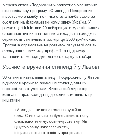
Мережа аптек «Подорожник» запустила масштабну
стипендіальну програму «Стипендія Подорожник:
інвестуємо в майбутнє», яка стала найбільшою за
обсягами на фармацевтичному ринку України. У
рамках цієї ініціативи 20 найкращих студентів вищих
фармацевтичних навчальних закладів та коледжів
отримають стипендію в розмірі до 2500 грн/місяць.
Програма спрямована на розвиток галузевої освіти,
формування престижу професії та підтримку
талановитої молоді для легкого старту в карʼєрі .
Урочисте вручення стипендій у Львові
30 квітня в навчальній аптеці «Подорожник» у Львові
відбулося урочисте вручення стипендіальних
сертифікатів студентам. Виконавчий директор
компанії Тарас Коляда підкреслив важливість цієї
ініціативи:
«Молодь — це наша головна рушійна
сила. Саме ви завтра будуватимете нову
фармацію: етичну, освічену, сильну. Ми
цінуємо вашу наполегливість,
ініціативність і готовність працювати в