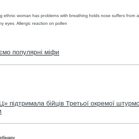
g ethnic woman has problems with breathing holds nose suffers from a
hy eyes. Allergic reaction on pollen
уємо популярні міфи
» підтримала бійців Третьої окремої штурмо
и
ебінару