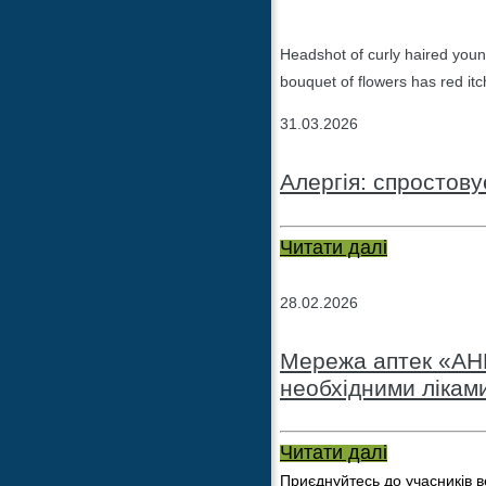
Headshot of curly haired youn
bouquet of flowers has red itc
31.03.2026
Алергія: спростов
Читати далі
28.02.2026
Мережа аптек «АНЦ
необхідними лікам
Читати далі
Приєднуйтесь до учасників в