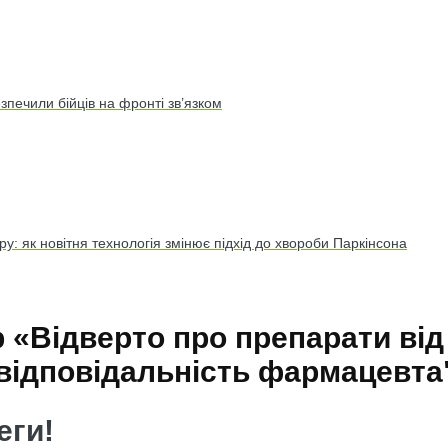
печили бійців на фронті зв’язком
у: як новітня технологія змінює підхід до хвороби Паркінсона
 «Відверто про препарати ві
відповідальність фармацевта
еги!