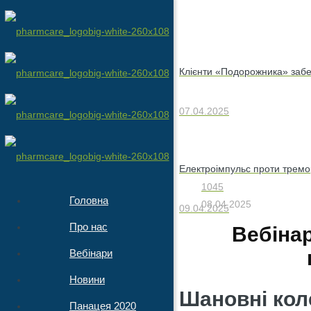
Клієнти «Подорожника» забез
07.04.2025
Електроімпульс проти тремор
1045
Головна
08.04.2025
09.04.2025
Про нас
Вебінар
Вебінари
Новини
Шановні кол
Панацея 2020