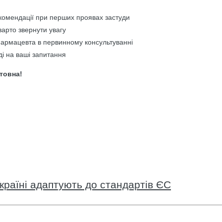
омендації при перших проявах застуди
варто звернути увагу
 фармацевта в первинному консультуванні
ді на ваші запитання
штовна!
країні адаптують до стандартів ЄС