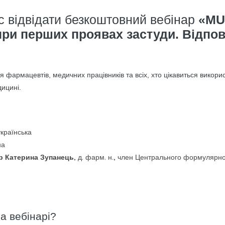
 відвідати безкоштовний вебінар
«MU
ри перших проявах застуди. Відпов
я фармацевтів, медичних працівників та всіх, хто цікавиться викор
дицині.
українська
на
р Катерина Зупанець
, д. фарм. н., член Центрального формулярн
а вебінарі?