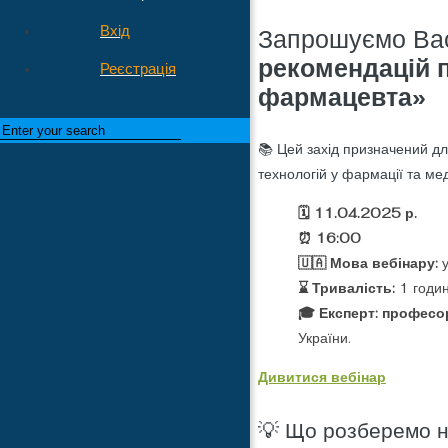
Вхід
Запрошуємо Вас
рекомендацій п
Реєстрація
фармацевта»
📚 Цей захід призначений дл
технологій у фармації та ме
🗓️ 11.04.2025 р.
⏰ 16:00
🇺🇦 Мова вебінару:
⌛ Тривалість:
1 годи
🎓 Експерт: професо
України.
Дивитися вебінар
💡 Що розберемо н