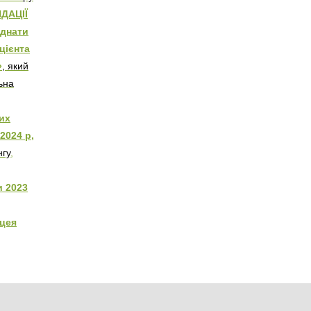
ДАЦІЇ
єднати
ацієнта
»
, який
ьна
их
2024 р,
нгу
,
и 2023
цея