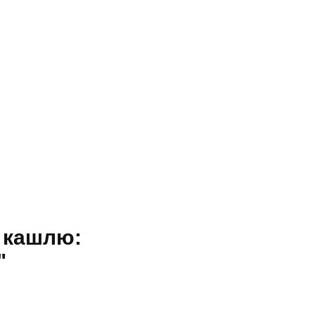
д кашлю:
"