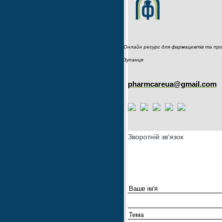
Онлайн ресурс для фармацевтів та пров
Зупанця
pharmcareua@gmail.com
Зворотній зв'язок