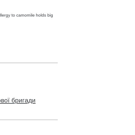
llergy to camomile holds big
вої бригади