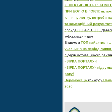
«ЕФЕКТИВНІСТЬ РЕКОМЕН
ПРИ БОЛЮ В ГОРЛІ: як по
клінічну логіку, потреби п
та комерційний результат
пройде 30.04 о 16:00. Детал
інформація - далі!
Вітаємо з
ТОП найактивніш
учасників на період липня 
лідерів мотиваційного рейти
«ЗІРКА ПОРТАЛУ»!
«ЗІРКА ПОРТАЛУ» підсумк
року!
Переможець
конкурсу
Пана
2020