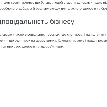
нтами крові» мотивує ще більше людей ставати донорами, адже післ
зробленого добра, а й реальну вигоду для власного здоров’я та бю
дповідальність бізнесу
 своєю участю в соціальних проєктах, що спрямовані на підтримку з
і» – ще один крок на цьому шляху. Компанія планує і надалі розвива
ся про своє здоров’я та здоров’я інших.