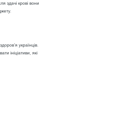
я здачі крові вони
джету.
доров’я українців.
ти ініціативи, які