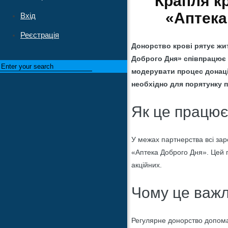
Крапля кр
«Аптека
Вхід
Реєстрація
Донорство крові рятує жит
Доброго Дня» співпрацює 
модерувати процес донаці
необхідно для порятунку па
Як це працю
У межах партнерства всі зар
«Аптека Доброго Дня». Цей п
акційних.
Чому це важ
Регулярне донорство допомаг