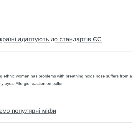
країні адаптують до стандартів ЄС
g ethnic woman has problems with breathing holds nose suffers from a
hy eyes. Allergic reaction on pollen
уємо популярні міфи