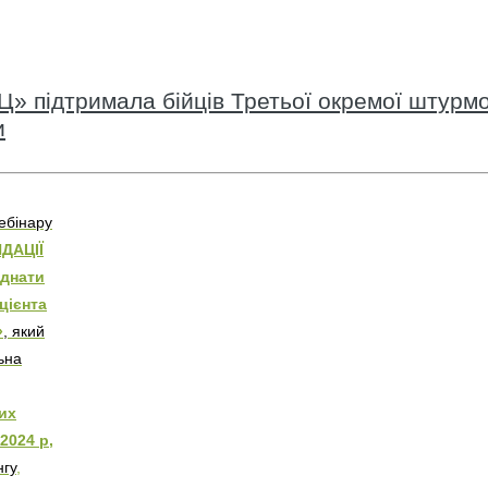
» підтримала бійців Третьої окремої штурмо
и
ебінару
ДАЦІЇ
єднати
ацієнта
»
, який
ьна
их
2024 р,
нгу
,