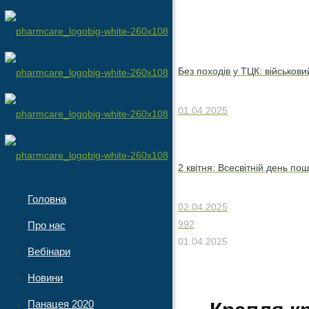
Без походів у ТЦК: військов
01.04.2025
2 квітня: Всесвітній день п
Головна
02.04.2025
992
Про нас
01.04.2025
Вебінари
Новини
Панацея 2020