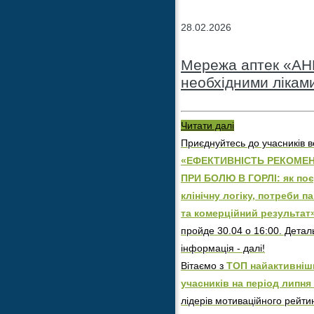
28.02.2026
Мережа аптек «АНЦ
необхідними лікам
Читати далі
Приєднуйтесь до учасників в
«ЕФЕКТИВНІСТЬ РЕКОМЕН
ПРИ БОЛЮ В ГОРЛІ: як по
клінічну логіку, потреби п
та комерційний результат
пройде 30.04 о 16:00. Детал
інформація - далі!
Вітаємо з
ТОП найактивніш
учасників на період липня 
лідерів мотиваційного рейти