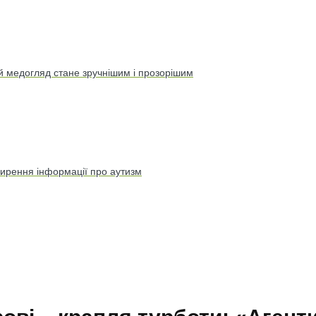
ий медогляд стане зручнішим і прозорішим
оширення інформації про аутизм