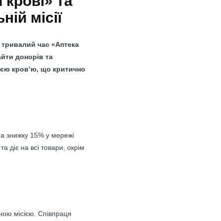
 крові» та
ній місії
е тривалий час «Аптека
айти донорів та
оєю кров’ю, що критично
на знижку 15% у мережі
а діє на всі товари, окрім
ною місією. Співпраця