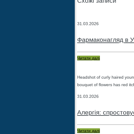
Схожі записи
31.03.2026
Фармаконагляд в У
Читати далі
Headshot of curly haired youn
bouquet of flowers has red itc
31.03.2026
Алергія: спростов
Читати далі