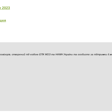
и 2023
цея
візорів, створений під егідою ЕПК МОЗ та НАМН України та особисто за підтримки д.м.н.