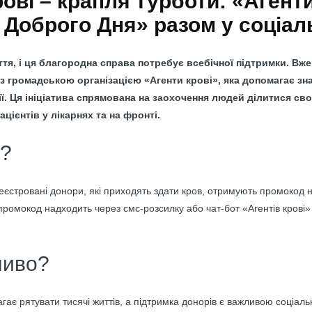
ові – крапля турботи: «Агенти
 Доброго Дня» разом у соціаль
тя, і ця благородна справа потребує всебічної підтримки. Вж
з громадською організацією «Агенти крові», яка допомагає зн
ї. Ця ініціатива спрямована на заохочення людей ділитися св
цієнтів у лікарнях та на фронті.
є?
еєстровані донори, які приходять здати кров, отримують промокод 
ромокод надходить через смс-розсилку або чат-бот «Агентів крові» т
ливо?
ає рятувати тисячі життів, а підтримка донорів є важливою соціаль