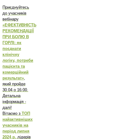
Приєднуйтесь
до учасників
вебінару
«ЕФЕКТИВНІСТЬ
РЕКОМЕНДАЦІЇ
ПРИ БОЛЮ В
ГОРЛІ: як
поєднати
клінічну
логіку, потреби
пацієнта та
комерційний
результат»
,
який пройде
30.04 о 16:00.
Детальна
інформація -
далі!
Вітаємо з
ТОП
найактивніших
учасників на
період липня
2024 р,
лідерів