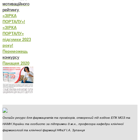
мотиваційного
рейтингу
,
«ЗІРКА
ПОРТАЛУ»!
«ЗІРКА
ПОРТАЛУ»
підсумки 2023
року!
Переможець
конкурсу
Панацея 2020
Онлайн ресурс для фармацевтів та провізорів, створений під егідою ЕПК МОЗ та
НАМН України та особисто за підтримки д.м.н., професора кафедри клінічної
фармакології та клінічної фармації НФаУ І.А. Зупанця