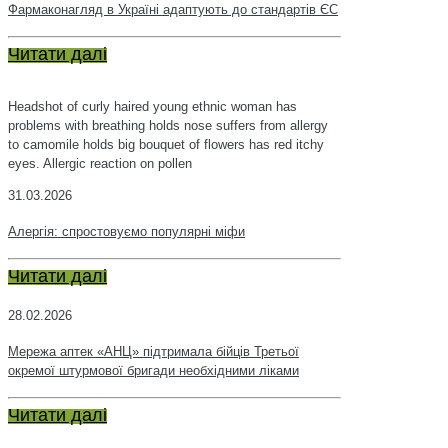
Фармаконагляд в Україні адаптують до стандартів ЄС
Читати далі
Headshot of curly haired young ethnic woman has
problems with breathing holds nose suffers from allergy
to camomile holds big bouquet of flowers has red itchy
eyes. Allergic reaction on pollen
31.03.2026
Алергія: спростовуємо популярні міфи
Читати далі
28.02.2026
Мережа аптек «АНЦ» підтримала бійців Третьої
окремої штурмової бригади необхідними ліками
Читати далі