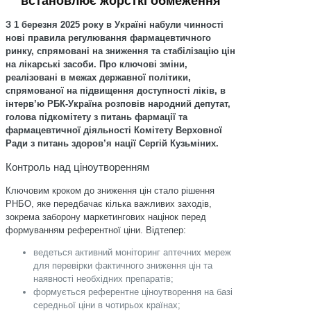
встановлює жорсткі обмеження
З 1 березня 2025 року в Україні набули чинності
нові правила регулювання фармацевтичного
ринку, спрямовані на зниження та стабілізацію цін
на лікарські засоби. Про ключові зміни,
реалізовані в межах державної політики,
спрямованої на підвищення доступності ліків, в
інтерв’ю РБК-Україна розповів народний депутат,
голова підкомітету з питань фармації та
фармацевтичної діяльності Комітету Верховної
Ради з питань здоров’я нації Сергій Кузьміних.
Контроль над ціноутворенням
Ключовим кроком до зниження цін стало рішення
РНБО, яке передбачає кілька важливих заходів,
зокрема заборону маркетингових націнок перед
формуванням референтної ціни. Відтепер:
ведеться активний моніторинг аптечних мереж
для перевірки фактичного зниження цін та
наявності необхідних препаратів;
формується референтне ціноутворення на базі
середньої ціни в чотирьох країнах;