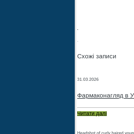
.
.
Схожі записи
31.03.2026
Фармаконагляд в У
Читати далі
Headshot of curly haired youn