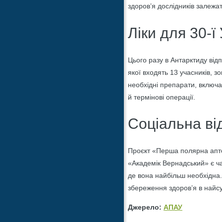
здоров’я дослідників залежат
Ліки для 30-ї
Цього разу в Антарктиду від
якої входять 13 учасників, з
необхідні препарати, включа
й термінові операції.
Соціальна ві
Проєкт «Перша полярна аптек
«Академік Вернадський» є ч
де вона найбільш необхідна.
збереження здоров’я в найс
Джерело:
АПАУ