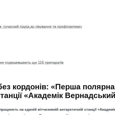
: сучасний підхід до лікування та профілактики»
вітня подешевшають ще 116 препаратів
ез кордонів: «Перша полярна
танції «Академік Вернадськи
і працюють на єдиній вітчизняній антарктичній станції «Акаде