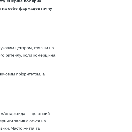
єкту «Перша полярна
и на себе фармацевтичну
ауковим центром, взявши на
ого ритейлу, коли комерційна
ключовим пріоритетом, а
: «Антарктида — це вічний
лярники залишаються на
ізики. Часто життя та