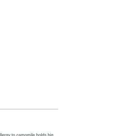
llergy to camomile holds big