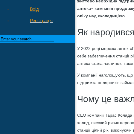
життєво необхідну підтри
аптека» компанія продовж
Вхід
опіку над експедицією.
Реєстрація
Як народився
У 2022 році мережа аптек «
себе забезпечення станції р
аптека стала частиною таког
У компанії наголошують, що 
підтримка полярників займає
Чому це важ
СЕО компанії Тарас Коляда п
холод, високий ризик перео
станції цілий рік, виконуючи