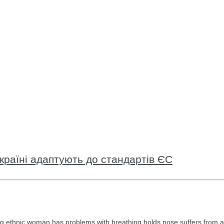
країні адаптують до стандартів ЄС
g ethnic woman has problems with breathing holds nose suffers from a