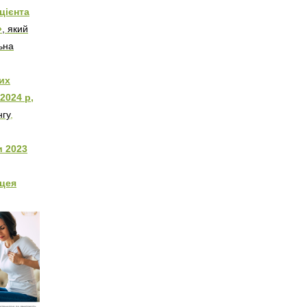
ацієнта
»
, який
ьна
их
2024 р,
нгу
,
и 2023
цея