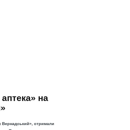
 аптека» на
й»
мік Вернадський», отримали