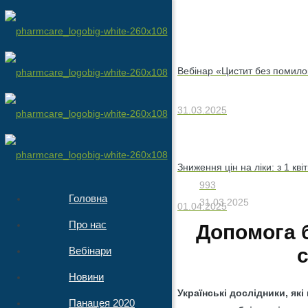
Вебінар «Цистит без помилок
31.03.2025
Зниження цін на ліки: з 1 к
993
Головна
31.03.2025
01.04.2025
Про нас
Допомога б
с
Вебінари
Новини
Українські дослідники, як
Панацея 2020