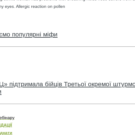
hy eyes. Allergic reaction on pollen
уємо популярні міфи
» підтримала бійців Третьої окремої штурмо
и
ебінару
ДАЦІЇ
єднати