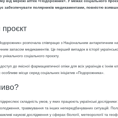
мку від мережі аптек «Подорожник». У межах соціального про
ує забезпечувати полярників медикаментами, повністю взявш
 проєкт
Подорожник» розпочала співпрацю з Національним антарктичним н
ічним запасом медикаментів. Це перший випадок в історії українськ
о унікального соціального проєкту.
доступ до якісної фармацевтичної опіки для всіх українців є їхнім 
 особливе місце серед соціальних ініціатив «Подорожника».
ливо?
ідкреслює складність умов, у яких працюють українські дослідники
холодження, травмування та інших непередбачуваних ситуацій. По
 важливі наукові дослідження у сферах біології, метеорології та геоф