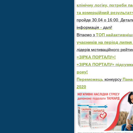
клінічну логіку, потреби п
та комерційний результат
пройде 30.04 о 16:00. Детал
інформація - далі!
Вітаємо з
ТОП найактивніш
учасників на період липня 
лідерів мотиваційного рейти
«ЗІРКА ПОРТАЛУ»!
«ЗІРКА ПОРТАЛУ» підсумк
року!
Переможець
конкурсу
Пана
2020