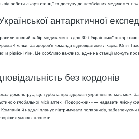
ь від роботи лікаря станції та доступу до необхідних медикаментів»
 Української антарктичної експед
правили повний набір медикаментів для 30-ї Української антарктично
окрема 4 жінки. За здоров’я команди відповідатиме лікарка Юлія Тих
ючи рідкісні ліки. Це особливо важливо, адже на станції можуть про
дповідальність без кордонів
а» демонструє, що турбота про здоров’я українців не має меж. За
астиною глобальної місії аптек «Подорожник» — надавати якісну ф
 Компанія й надалі планує підтримувати полярників, забезпечуючи 
уворіших умовах планети.