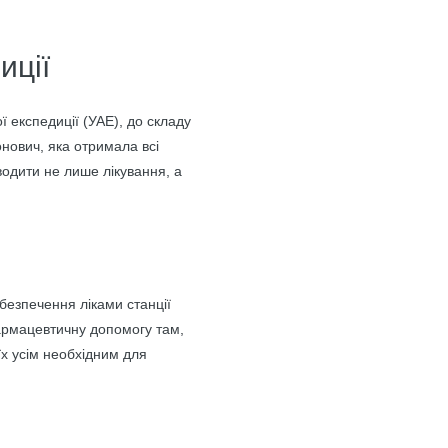
.
иції
ї експедиції (УАЕ), до складу
онович, яка отримала всі
водити не лише лікування, а
безпечення ліками станції
армацевтичну допомогу там,
їх усім необхідним для