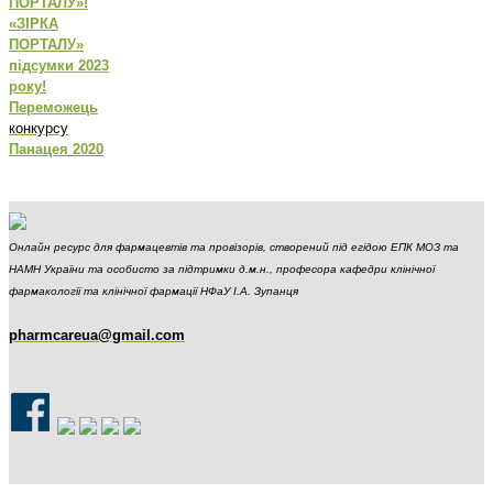
ПОРТАЛУ»!
«ЗІРКА
ПОРТАЛУ»
підсумки 2023
року!
Переможець
конкурсу
Панацея 2020
Онлайн ресурс для фармацевтів та провізорів, створений під егідою ЕПК МОЗ та
НАМН України та особисто за підтримки д.м.н., професора кафедри клінічної
фармакології та клінічної фармації НФаУ І.А. Зупанця
pharmcareua@gmail.com