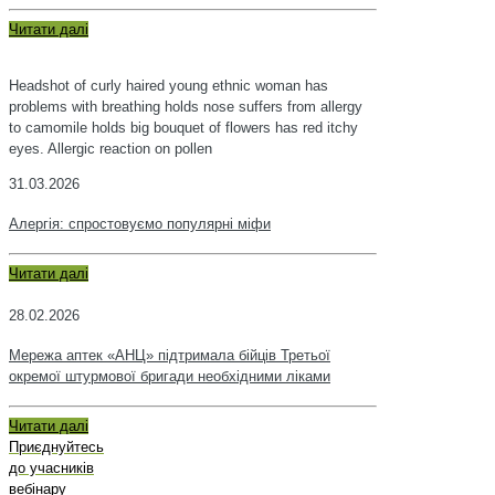
Читати далі
Headshot of curly haired young ethnic woman has
problems with breathing holds nose suffers from allergy
to camomile holds big bouquet of flowers has red itchy
eyes. Allergic reaction on pollen
31.03.2026
Алергія: спростовуємо популярні міфи
Читати далі
28.02.2026
Мережа аптек «АНЦ» підтримала бійців Третьої
окремої штурмової бригади необхідними ліками
Читати далі
Приєднуйтесь
до учасників
вебінару