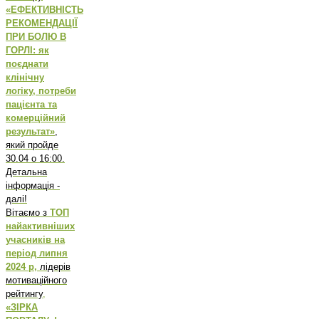
«ЕФЕКТИВНІСТЬ
РЕКОМЕНДАЦІЇ
ПРИ БОЛЮ В
ГОРЛІ: як
поєднати
клінічну
логіку, потреби
пацієнта та
комерційний
результат»
,
який пройде
30.04 о 16:00.
Детальна
інформація -
далі!
Вітаємо з
ТОП
найактивніших
учасників на
період липня
2024 р,
лідерів
мотиваційного
рейтингу
,
«ЗІРКА