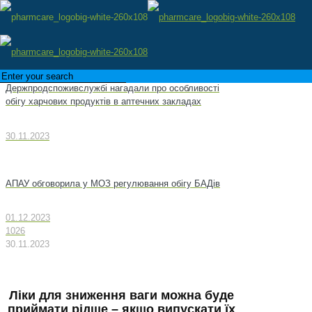
Держпродспоживслужбі нагадали про особливості
обігу харчових продуктів в аптечних закладах
30.11.2023
АПАУ обговорила у МОЗ регулювання обігу БАДів
01.12.2023
1026
30.11.2023
Ліки для зниження ваги можна буде
приймати рідше – якщо випускати їх