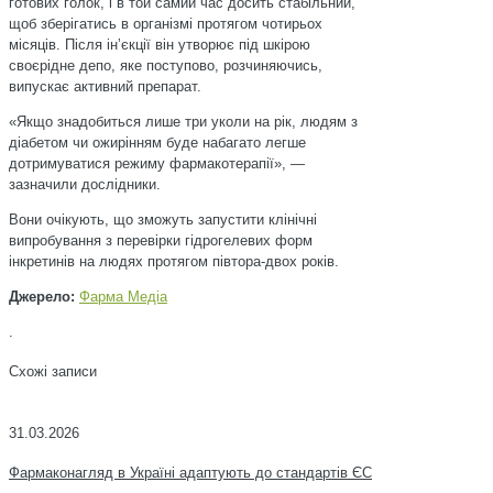
готових голок, і в той самий час досить стабільний,
щоб зберігатись в організмі протягом чотирьох
місяців. Після інʼєкції він утворює під шкірою
своєрідне депо, яке поступово, розчиняючись,
випускає активний препарат.
«Якщо знадобиться лише три уколи на рік, людям з
діабетом чи ожирінням буде набагато легше
дотримуватися режиму фармакотерапії», —
зазначили дослідники.
Вони очікують, що зможуть запустити клінічні
випробування з перевірки гідрогелевих форм
інкретинів на людях протягом півтора-двох років.
Джерело:
Фарма Медіа
.
Схожі записи
31.03.2026
Фармаконагляд в Україні адаптують до стандартів ЄС