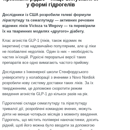
у формі гідрогелів
Дослідники із США розробили гелеві формули
ліраглутиду та семаглутиду — активних речовин
відомих ліків Victoza та Wegovy — та перевірили
їх на тваринних моделях «другого» діабету.
Клас агоністів GLP-1 (ліків, також відомих як
інкретини) став надзвичайно популярним, але ці ліки
не позбавлені недоліків. Один із них – необхідність
частих інʼєкцій. Рідкісні пероральні версії таких
препаратів все одно вимагають частого прийому.
Дослідники з Інженерної школи Стенфордського
університету у колаборації з вченими з Novo Nordisk
розробили нову систему доставки таких ліків. За їх
твердженням, це допоможе скоротити режим
введення агоністів GLP-1 до кількох разів на рік.
Гідрогелеві склади семаглутиду та ліраглутиду
тривалої дії, розроблені командою вчених, можуть
діяти не менше чотирьох місяців з моменту введення.
Гідрогель, що містить полімерні наночастинки, досить
рідкий, щоб його можна було вводити за допомогою