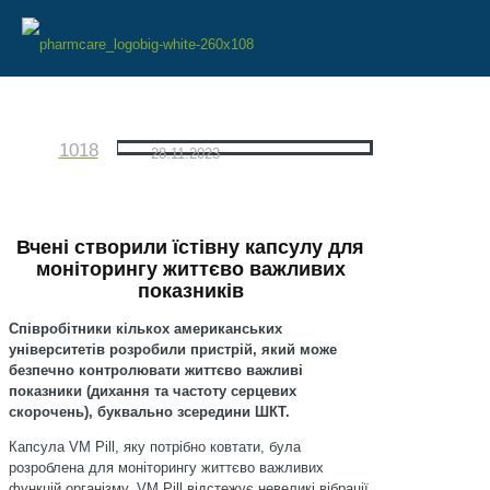
1018
28.11.2023
Вчені створили їстівну капсулу для
моніторингу життєво важливих
показників
Співробітники кількох американських
університетів розробили пристрій, який може
безпечно контролювати життєво важливі
показники (дихання та частоту серцевих
скорочень), буквально зсередини ШКТ.
Капсула VM Pill, яку потрібно ковтати, була
розроблена для моніторингу життєво важливих
функцій організму. VM Pill відстежує невеликі вібрації