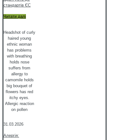
стандартів ЄС
Читати далі
Headshot of curly
haired young
ethnic woman
has problems
with breathing
holds nose
suffers from
allergy to
camomile holds
big bouquet of
flowers has red
itchy eyes.
Allergic reaction
on pollen
31.03.2026
Алергія: