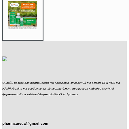
Онлайн ресурс для фармацевтів та провізорів, створений під егідою ЕПК МОЗ та
НАМН України та особисто за підтримки д.м.н., професора кафедри клінічної
фармакології та клінічної фармації НФаУ І.А. Зупанця
pharmcareua@gmail.com