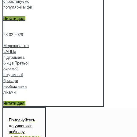
спростовуємо
популярні міфи
Читати далі
28.02.2026
Мережа аптек
«АНЦ»
підтримала
бійців Третьої
окремої
штурмової
бригади
необхідними
ліками
Читати далі
Приєднуйтесь
до учасників
вебінару