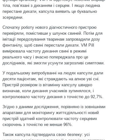
тіла, повʼязані з диханням і серцем. І якщо людина
перестане дихати, капсула виявить це буквально
зсередини.
Спочатку роботу нового діагностичного пристрою
перевіряли, помістивши у шлунок свиней. Потім для
імітації передозування тваринам запровадили дозу
фентанілу, щоб свині перестали дихати. VM Pill
вимірювала частоту дихання свині в режимі
реального часу і вчасно попереджала про це
дослідників, які змогли усунути загрозливі симптоми.
У подальшому випробуванні на людях капсули дали
десяти пацієнтам, які страждають на апное уві сні.
Пристрій розміром із вітамінну капсулу швидко
визначав, коли дихання учасників зупинялося, і
контролювало частоту дихання з точністю до 92,7%.
Згідно з даними дослідження, порівняно із зовнішніми
апаратами для моніторингу життєдіяльності новий
пристрій здатний контролювати частоту серцевих
скорочень з точністю не менше 96%.
Також капсула підтвердила свою безпеку: усі