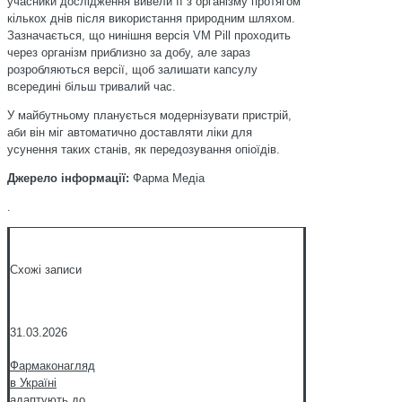
учасники дослідження вивели її з організму протягом
кількох днів після використання природним шляхом.
Зазначається, що нинішня версія VM Pill проходить
через організм приблизно за добу, але зараз
розробляються версії, щоб залишати капсулу
всередині більш тривалий час.
У майбутньому планується модернізувати пристрій,
аби він міг автоматично доставляти ліки для
усунення таких станів, як передозування опіоїдів.
Джерело інформації:
Фарма Медіа
.
Схожі записи
31.03.2026
Фармаконагляд
в Україні
адаптують до