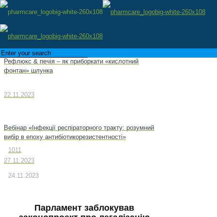
Рефлюкс & печія – як приборкати «кислотний
фонтан» шлунка
22.11.2023
Вебінар «Інфекції респіраторного тракту: розумний
вибір в епоху антибіотикорезистентності»
1011
27.11.2023
24.11.2023
Парламент заблокував