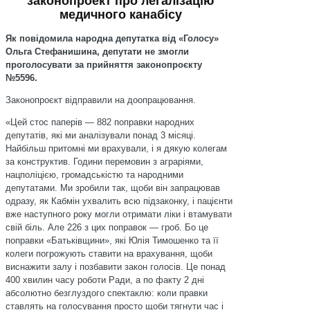
законопроект про легалізацію
медичного канабісу
Як повідомила народна депутатка від «Голосу»
Ольга Стефанишина, депутати не змогли
проголосувати за прийняття законопроєкту
№5596.
Законопроєкт відправили на доопрацювання.
«Цей стос паперів — 882 поправки народних
депутатів, які ми аналізували понад 3 місяці.
Найбільш притомні ми врахували, і я дякую колегам
за конструктив. Години перемовин з аграріями,
нацполіцією, громадськістю та народними
депутатами. Ми зробили так, щоби він запрацював
одразу, як Кабмін ухвалить всю підзаконку, і пацієнти
вже наступного року могли отримати ліки і втамувати
свій біль. Але 226 з цих поправок — гроб. Бо це
поправки «Батьківщини», які Юлія Тимошенко та її
колеги погрожують ставити на врахування, щоби
виснажити залу і позбавити закон голосів. Це понад
400 хвилин часу роботи Ради, а по факту 2 дні
абсолютно безглуздого спектаклю: коли правки
ставлять на голосування просто щоби тягнути час і