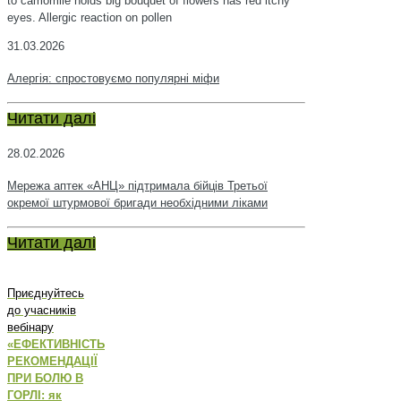
to camomile holds big bouquet of flowers has red itchy
eyes. Allergic reaction on pollen
31.03.2026
Алергія: спростовуємо популярні міфи
Читати далі
28.02.2026
Мережа аптек «АНЦ» підтримала бійців Третьої
окремої штурмової бригади необхідними ліками
Читати далі
Приєднуйтесь
до учасників
вебінару
«ЕФЕКТИВНІСТЬ
РЕКОМЕНДАЦІЇ
ПРИ БОЛЮ В
ГОРЛІ: як