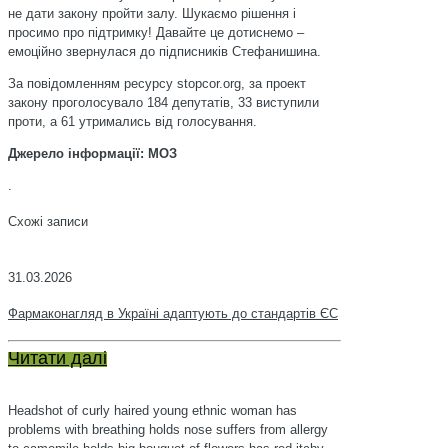
не дати закону пройти залу. Шукаємо рішення і
просимо про підтримку! Давайте це дотиснемо –
емоційно звернулася до підписників Стефанишина.
За повідомленням ресурсу stopcor.org, за проект
закону проголосувало 184 депутатів, 33 виступили
проти, а 61 утримались від голосування.
Джерело інформації: МОЗ
.
Схожі записи
31.03.2026
Фармаконагляд в Україні адаптують до стандартів ЄС
Читати далі
Headshot of curly haired young ethnic woman has
problems with breathing holds nose suffers from allergy