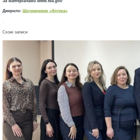
За матеріалами www.fda.gov
Джерело:
Щотижневик «Аптека»
.
Схожі записи