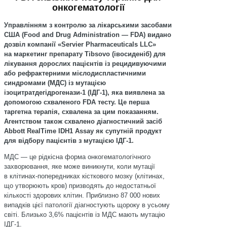
онкогематології
Управлінням з контролю за лікарськими засобами
США (Food and Drug Administration — FDA) видано
дозвіл компанії «Servier Pharmaceuticals LLC»
на маркетинг препарату Tibsovo (івосиденіб) для
лікування дорослих пацієнтів із рецидивуючими
або рефрактерними мієлодиспластичними
синдромами (МДС) із мутацією
ізоцитратдегідрогенази-1 (IДГ-1), яка виявлена за
допомогою схваленого FDA тесту. Це перша
таргетна терапія, схвалена за цим показанням.
Агентством також схвалено діагностичний засіб
Abbott RealTime IDH1 Assay як супутній продукт
для відбору пацієнтів з мутацією IДГ-1.
МДС — це рідкісна форма онкогематологічного
захворювання, яке може виникнути, коли мутації
в клітинах-попередниках кісткового мозку (клітинах,
що утворюють кров) призводять до недостатньої
кількості здорових клітин. Приблизно 87 000 нових
випадків цієї патології діагностують щороку в усьому
світі. Близько 3,6% пацієнтів із МДС мають мутацію
IДГ-1.