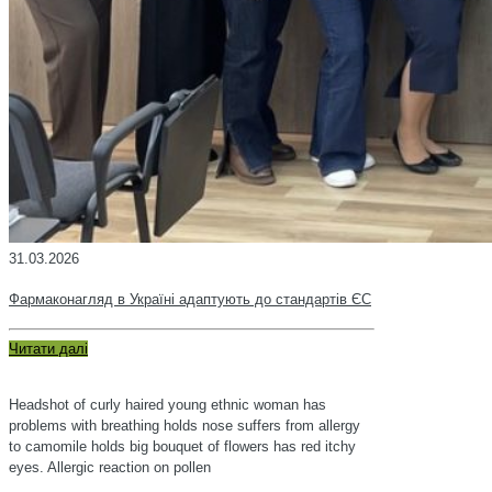
31.03.2026
Фармаконагляд в Україні адаптують до стандартів ЄС
Читати далі
Headshot of curly haired young ethnic woman has
problems with breathing holds nose suffers from allergy
to camomile holds big bouquet of flowers has red itchy
eyes. Allergic reaction on pollen