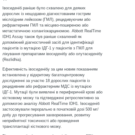
Івосиденіб раніше було схвалено для деяких
дорослих із нещодавно діагностованим гострим
мієлоїдним лейкозом (ГМЛ), рецидивуючим або
рефрактерним ГМЛ та місцево-поширеною або
метастатичною холангіокарциномою. Abbott RealTime
IDH1 Assay також був раніше схвалений як
допоміжний діагностичний засіб для ідентифікації
пацієнтів із мутацією IДГ-1 у пацієнтів з ГМЛ для
лікування препаратами івосиденібу або олутасиденібу
(Rezlidhia).
Ефективність івосиденібу за цим новим показанням
встановлена у відкритому багатоцентровому
дослідженні за участю 18 дорослих пацієнтів із
рецидивним або рефрактерним МДС із мутацією
ІДГ-1. Мутації були виявлені в периферичній крові або
кістковому мозку та підтверджені ретроспективно за
допомогою аналізу Abbott RealTime IDH1. Івосиденіб
застосовували перорально в початковій дозі 500 мг/
добу до прогресування захворювання, розвитку
неприйнятної токсичності або проведення
трансплантації кісткового мозку.