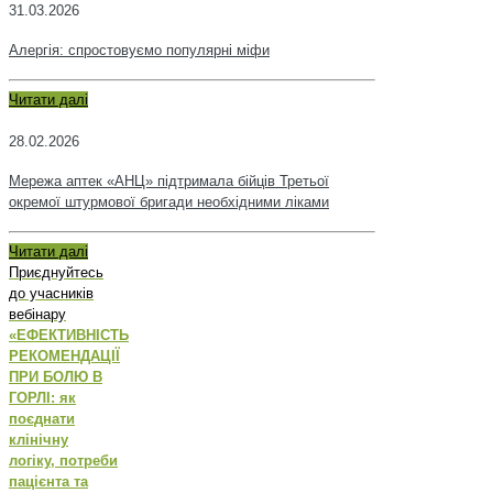
31.03.2026
Алергія: спростовуємо популярні міфи
Читати далі
28.02.2026
Мережа аптек «АНЦ» підтримала бійців Третьої
окремої штурмової бригади необхідними ліками
Читати далі
Приєднуйтесь
до учасників
вебінару
«ЕФЕКТИВНІСТЬ
РЕКОМЕНДАЦІЇ
ПРИ БОЛЮ В
ГОРЛІ: як
поєднати
клінічну
логіку, потреби
пацієнта та