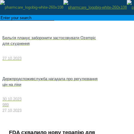
Бельгія планує заборонити застосовувати Ozempic
для схуднення
27.10.2023
Держпродспоживслужба нагадала про регулювання
цін на ліки
30.10.2023
989
27.10.2023
FDA схвалило нову терапію для