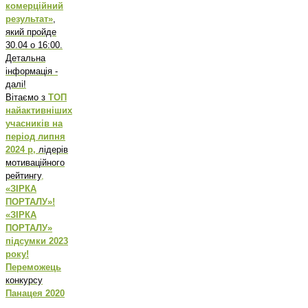
комерційний
результат»
,
який пройде
30.04 о 16:00.
Детальна
інформація -
далі!
Вітаємо з
ТОП
найактивніших
учасників на
період липня
2024 р,
лідерів
мотиваційного
рейтингу
,
«ЗІРКА
ПОРТАЛУ»!
«ЗІРКА
ПОРТАЛУ»
підсумки 2023
року!
Переможець
конкурсу
Панацея 2020