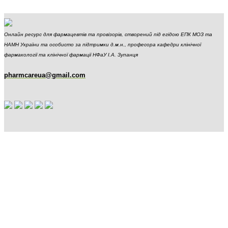
Онлайн ресурс для фармацевтів та провізорів, створений під егідою ЕПК МОЗ та
НАМН України та особисто за підтримки д.м.н., професора кафедри клінічної
фармакології та клінічної фармації НФаУ І.А. Зупанця
pharmcareua@gmail.com