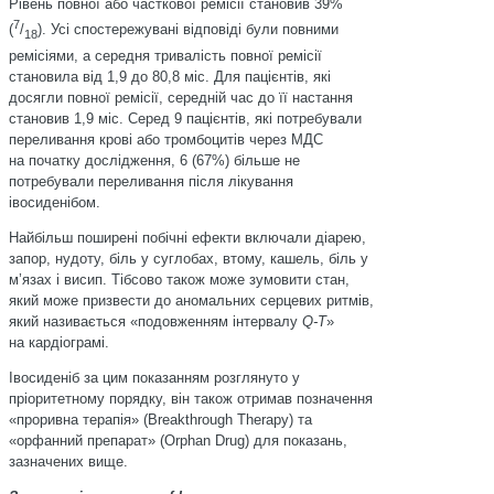
Рівень повної або часткової ремісії становив 39%
7
(
/
). Усі спостережувані відповіді були повними
18
ремісіями, а середня тривалість повної ремісії
становила від 1,9 до 80,8 міс. Для пацієнтів, які
досягли повної ремісії, середній час до її настання
становив 1,9 міс. Серед 9 пацієнтів, які потребували
переливання крові або тромбоцитів через МДС
на початку дослідження, 6 (67%) більше не
потребували переливання після лікування
івосиденібом.
Найбільш поширені побічні ефекти включали діарею,
запор, нудоту, біль у суглобах, втому, кашель, біль у
м’язах і висип. Тібсово також може зумовити стан,
який може призвести до аномальних серцевих ритмів,
який називається «подовженням інтервалу
Q-T
»
на кардіограмі.
Івосиденіб за цим показанням розглянуто у
пріоритетному порядку, він також отримав позначення
«проривна терапія» (Breakthrough Therapy) та
«орфанний препарат» (Orphan Drug) для показань,
зазначених вище.