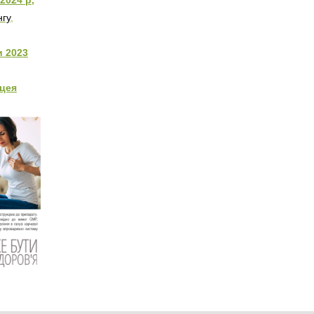
2024 р,
нгу
,
и 2023
цея