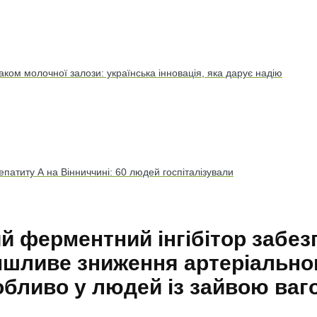
аком молочної залози: українська інновація, яка дарує надію
патиту А на Вінниччині: 60 людей госпіталізували
й ферментний інгібітор забез
шливе зниження артеріальног
обливо у людей із зайвою ваг