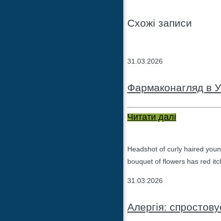
Схожі записи
31.03.2026
Фармаконагляд в У
Читати далі
Headshot of curly haired youn
bouquet of flowers has red itc
31.03.2026
Алергія: спростов