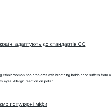
країні адаптують до стандартів ЄС
g ethnic woman has problems with breathing holds nose suffers from a
hy eyes. Allergic reaction on pollen
уємо популярні міфи