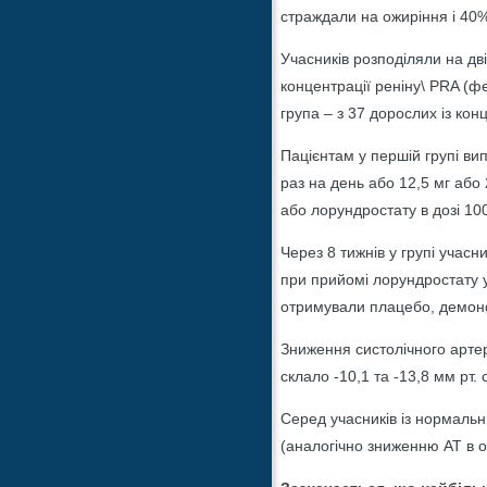
страждали на ожиріння і 40%
Учасників розподіляли на д
концентрації реніну\ PRA (ф
група – з 37 дорослих із ко
Пацієнтам у першій групі ви
раз на день або 12,5 мг або 
або лорундростату в дозі 10
Через 8 тижнів у групі учасни
при прийомі лорундростату у 
отримували плацебо, демонст
Зниження систолічного артері
склало -10,1 та -13,8 мм рт. с
Серед учасників із нормальн
(аналогічно зниженню АТ в о