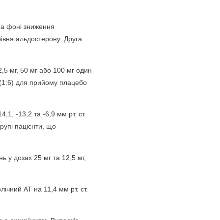
на фоні зниження
рівня альдостерону. Друга
,5 мг, 50 мг або 100 мг один
и (1:6) для прийому плацебо
1, -13,2 та -6,9 мм рт. ст.
групі пацієнти, що
ь у дозах 25 мг та 12,5 мг,
ічний АТ на 11,4 мм рт. ст.