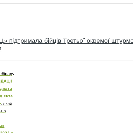
» підтримала бійців Третьої окремої штурмо
и
ебінару
ДАЦІЇ
єднати
ацієнта
»
, який
ьна
их