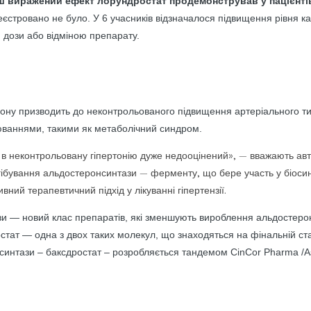
ш виражений ефект лорундростат продемонстрував у пацієнтів
еєстровано не було. У 6 учасників відзначалося підвищення рівня ка
 дози або відміною препарату.
ну призводить до неконтрольованого підвищення артеріального тис
юваннями, такими як метаболічний синдром.
в неконтрольовану гіпертонію дуже недооцінений», — вважають авт
нгібування альдостеронсинтази — ферменту, що бере участь у біоси
ний терапевтичний підхід у лікуванні гіпертензії.
ази — новий клас препаратів, які зменшують вироблення альдостеро
стат — одна з двох таких молекул, що знаходяться на фінальній стад
нсинтази – баксдростат – розробляється тандемом CinCor Pharma /A