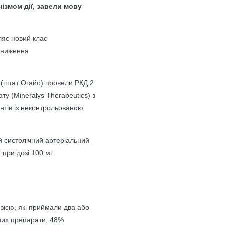
ізмом дії, завели мову
ляє новий клас
 зниження
і (штат Огайо) провели РКД 2
у (Mineralys Therapeutics) з
єнтів із неконтрольованою
й систолічний артеріальний
 при дозі 100 мг.
нзією, які приймали два або
них препарати, 48%