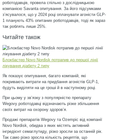
роботодавців, провела спільно з дослідницькою
компанією Savanta опитування. За його підсумками
зʼясувалося, що у 2024 році оплачувати агоністи GLP-
1 планують 43% опитаних роботодавців, тоді як зараз
так роблять лише 25%.
Читайте також
Блокбастер Novo Nordisk потрапив до першої лінії
лікування діабету 2 типу
Як показує опитування, багато компаній, які
покривають витрати на придбання агоністів GLP-1,
будуть виділяти на це гроші й в наступному році.
При цьому у звʼязку з популярністю препарату
Wegovy роботодавці відзначають різке збільшення
своїх витрат на охорону здоровʼя.
Продажі препаратів Wegovy та Ozempic від компанії
Novo Nordisk, обидва з яких містять активний
інгредієнт семаглутиду, різко зросли за останній рік.
Так само різко зросла кількість рецептів, що