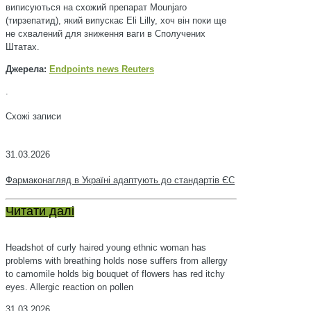
виписуються на схожий препарат Mounjaro
(тирзепатид), який випускає Eli Lilly, хоч він поки ще
не схвалений для зниження ваги в Сполучених
Штатах.
Джерела:
Endpoints news
Reuters
.
Схожі записи
31.03.2026
Фармаконагляд в Україні адаптують до стандартів ЄС
Читати далі
Headshot of curly haired young ethnic woman has
problems with breathing holds nose suffers from allergy
to camomile holds big bouquet of flowers has red itchy
eyes. Allergic reaction on pollen
31.03.2026