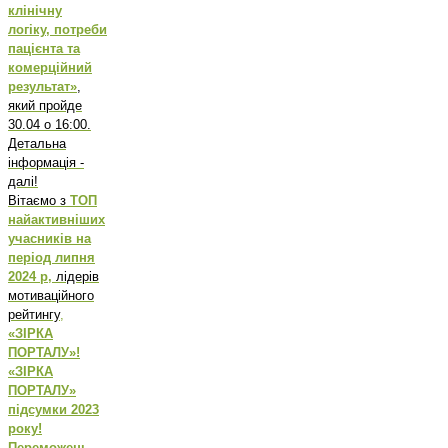
клінічну
логіку, потреби
пацієнта та
комерційний
результат»
,
який пройде
30.04 о 16:00.
Детальна
інформація -
далі!
Вітаємо з
ТОП
найактивніших
учасників на
період липня
2024 р,
лідерів
мотиваційного
рейтингу
,
«ЗІРКА
ПОРТАЛУ»!
«ЗІРКА
ПОРТАЛУ»
підсумки 2023
року!
Переможець