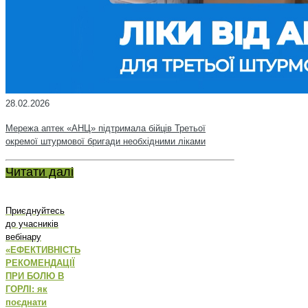
28.02.2026
Мережа аптек «АНЦ» підтримала бійців Третьої
окремої штурмової бригади необхідними ліками
Читати далі
Приєднуйтесь
до учасників
вебінару
«ЕФЕКТИВНІСТЬ
РЕКОМЕНДАЦІЇ
ПРИ БОЛЮ В
ГОРЛІ: як
поєднати