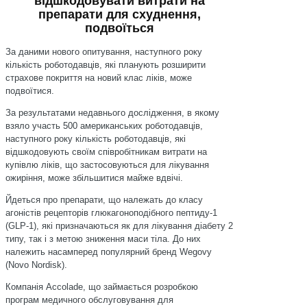
відшкодовувати витрати на
препарати для схуднення,
подвоїться
За даними нового опитування, наступного року
кількість роботодавців, які планують розширити
страхове покриття на новий клас ліків, може
подвоїтися.
За результатами недавнього дослідження, в якому
взяло участь 500 американських роботодавців,
наступного року кількість роботодавців, які
відшкодовують своїм співробітникам витрати на
купівлю ліків, що застосовуються для лікування
ожиріння, може збільшитися майже вдвічі.
Йдеться про препарати, що належать до класу
агоністів рецепторів глюкагоноподібного пептиду-1
(GLP-1), які призначаються як для лікування діабету 2
типу, так і з метою зниження маси тіла. До них
належить насамперед популярний бренд Wegovy
(Novo Nordisk).
Компанія Accolade, що займається розробкою
програм медичного обслуговування для