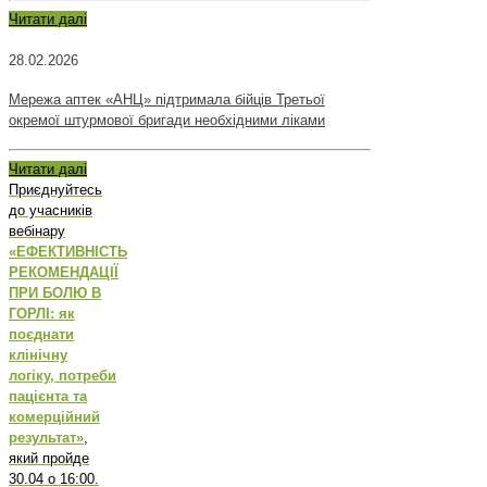
Читати далі
28.02.2026
Мережа аптек «АНЦ» підтримала бійців Третьої
окремої штурмової бригади необхідними ліками
Читати далі
Приєднуйтесь
до учасників
вебінару
«ЕФЕКТИВНІСТЬ
РЕКОМЕНДАЦІЇ
ПРИ БОЛЮ В
ГОРЛІ: як
поєднати
клінічну
логіку, потреби
пацієнта та
комерційний
результат»
,
який пройде
30.04 о 16:00.