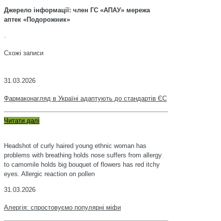
Джерело інформації: член ГС «АПАУ» мережа
аптек «Подорожник»
.
Схожі записи
31.03.2026
Фармаконагляд в Україні адаптують до стандартів ЄС
Читати далі
Headshot of curly haired young ethnic woman has
problems with breathing holds nose suffers from allergy
to camomile holds big bouquet of flowers has red itchy
eyes. Allergic reaction on pollen
31.03.2026
Алергія: спростовуємо популярні міфи