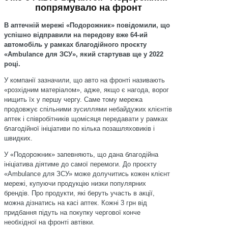
попрямувало на фронт
В аптечній мережі «Подорожник» повідомили, що
успішно відправили на передову вже 64-ий
автомобіль у рамках благодійного проєкту
«Ambulance для ЗСУ», який стартував ще у 2022
році.
У компанії зазначили, що авто на фронті називають
«розхідним матеріалом», адже, якщо є нагода, ворог
нищить їх у першу чергу. Саме тому мережа
продовжує спільними зусиллями небайдужих клієнтів
аптек і співробітників щомісяця передавати у рамках
благодійної ініціативи по кілька позашляховиків і
швидких.
У «Подорожник» запевняють, що дана благодійна
ініціатива діятиме до самої перемоги. До проєкту
«Ambulance для ЗСУ» може долучитись кожен клієнт
мережі, купуючи продукцію низки популярних
брендів. Про продукти, які беруть участь в акції,
можна дізнатись на касі аптек. Кожні 3 грн від
придбання підуть на покупку чергової конче
необхідної на фронті автівки.