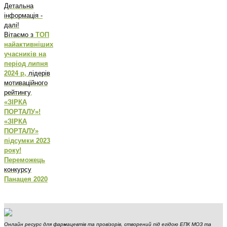
Детальна
інформація -
далі!
Вітаємо з
ТОП
найактивніших
учасників на
період липня
2024 р,
лідерів
мотиваційного
рейтингу
,
«ЗІРКА
ПОРТАЛУ»!
«ЗІРКА
ПОРТАЛУ»
підсумки 2023
року!
Переможець
конкурсу
Панацея 2020
Онлайн ресурс для фармацевтів та провізорів, створений під егідою ЕПК МОЗ та