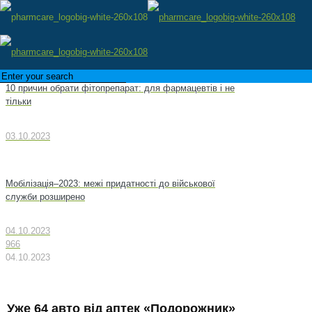
10 причин обрати фітопрепарат: для фармацевтів і не
тільки
03.10.2023
Мобілізація–2023: межі придатності до військової
служби розширено
04.10.2023
966
04.10.2023
Уже 64 авто від аптек «Подорожник»