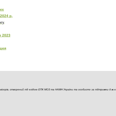
их
2024 р,
нгу
,
и 2023
цея
ізорів, створений під егідою ЕПК МОЗ та НАМН України та особисто за підтримки д.м.н., 