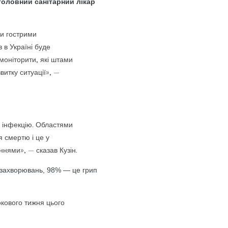
головний санітарний лікар
ми гострими
 в Україні буде
моніторити, які штами
витку ситуації», —
 інфекцію. Областями
я смертю і це у
ннями», — сказав Кузін.
их захворювань, 98% — це грип
окового тижня цього