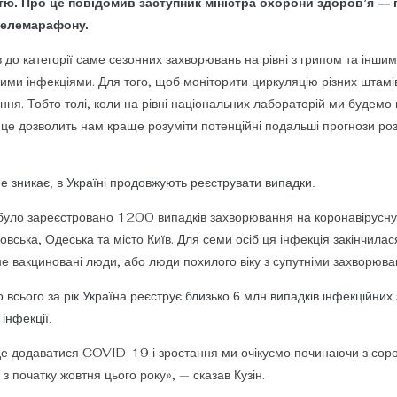
тю. Про це повідомив заступник міністра охорони здоров’я — 
 телемарафону.
 категорії саме сезонних захворювань на рівні з грипом та інши
ими інфекціями. Для того, щоб моніторити циркуляцію різних штамів
ня. Тобто толі, коли на рівні національних лабораторій ми будемо 
 це дозволить нам краще розуміти потенційні подальші прогнози роз
е зникає, в Україні продовжують реєструвати випадки.
було зареєстровано 1200 випадків захворювання на коронавірусну
вська, Одеська та місто Київ. Для семи осіб ця інфекція закінчилас
не вакциновані люди, або люди похилого віку з супутніми захворюва
що всього за рік Україна реєструє близько 6 млн випадків інфекційн
 інфекції.
уде додаватися COVID-19 і зростання ми очікуємо починаючи з сор
з початку жовтня цього року», — сказав Кузін.