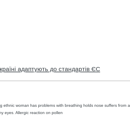
країні адаптують до стандартів ЄС
g ethnic woman has problems with breathing holds nose suffers from a
hy eyes. Allergic reaction on pollen