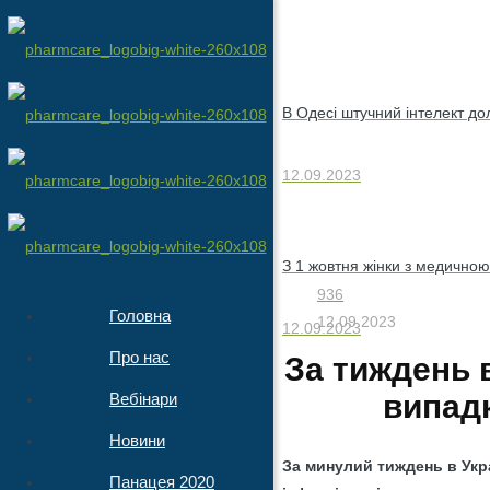
В Одесі штучний інтелект до
12.09.2023
З 1 жовтня жінки з медичною 
936
Головна
12.09.2023
12.09.2023
Про нас
За тиждень 
випад
Вебінари
Новини
За минулий тиждень в Укр
Панацея 2020