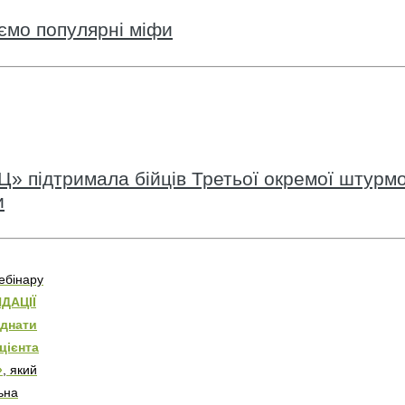
уємо популярні міфи
» підтримала бійців Третьої окремої штурмо
и
ебінару
ДАЦІЇ
єднати
ацієнта
»
, який
ьна