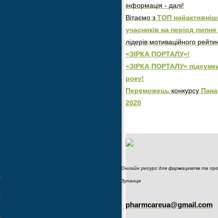
інформація - далі!
Вітаємо з
ТОП найактивніш
учасників на період липня 
лідерів мотиваційного рейти
«ЗІРКА ПОРТАЛУ»!
«ЗІРКА ПОРТАЛУ» підсумк
року!
Переможець
конкурсу
Пана
2020
Онлайн ресурс для фармацевтів та пров
Зупанця
pharmcareua@gmail.com