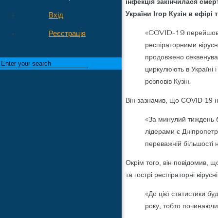
інфекція закінчилася смер
України Ігор Кузін в ефірі
Вхід
«COVID-19 перейшов до
Реєстрація
респіраторними вірусн
продовжено секвенуван
циркулюють в Україні і
розповів Кузін.
Він зазначив, що COVID-19 н
«За минулий тиждень 
лідерами є Дніпропетро
переважній більшості 
Окрім того, він повідомив, 
та гострі респіраторні вірусні
«До цієї статистики б
року, тобто починаючи 