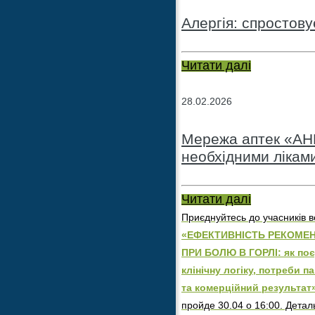
Алергія: спростов
Читати далі
28.02.2026
Мережа аптек «АНЦ
необхідними лікам
Читати далі
Приєднуйтесь до учасників в
«ЕФЕКТИВНІСТЬ РЕКОМЕН
ПРИ БОЛЮ В ГОРЛІ: як по
клінічну логіку, потреби п
та комерційний результат
пройде 30.04 о 16:00. Детал