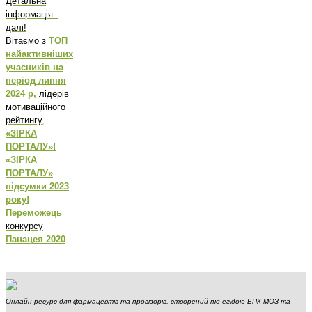
Детальна
інформація -
далі!
Вітаємо з
ТОП
найактивніших
учасників на
період липня
2024 р,
лідерів
мотиваційного
рейтингу
,
«ЗІРКА
ПОРТАЛУ»!
«ЗІРКА
ПОРТАЛУ»
підсумки 2023
року!
Переможець
конкурсу
Панацея 2020
Онлайн ресурс для фармацевтів та провізорів, створений під егідою ЕПК МОЗ та