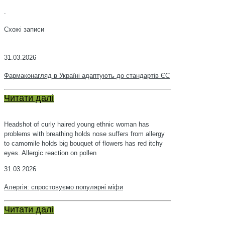
.
Схожі записи
31.03.2026
Фармаконагляд в Україні адаптують до стандартів ЄС
Читати далі
Headshot of curly haired young ethnic woman has
problems with breathing holds nose suffers from allergy
to camomile holds big bouquet of flowers has red itchy
eyes. Allergic reaction on pollen
31.03.2026
Алергія: спростовуємо популярні міфи
Читати далі