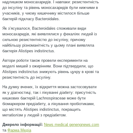
надлишком моносахаридів. І навпаки: резистентність
до інсуліну та рівень моносахаридів були нижчими в
учасників, у чиєму кишечнику містилося більше
бактерій підкласу Bacteroidales.
Як зʼясувалося, Bacteroidales споживали види
моносахаридів, які виявлялися у фекаліях людей із
сильною резистентністю до інсуліну, причому
найбільшу різноманітність у цьому плані виявляла
бактерія Alistipes indistinctus.
Автори роботи також провели експерименти на
моделі мишей з ожирінням. Вони підтвердили, що
Alistipes indistinctus знижують рівень цукру в крові та
резистентність до інсуліну.
На думку вчених, їх відкриття можна застосовувати
як у діагностиці, так і лікуванні діабету: присутність
кишкових бактерій Lachnospiraceae може бути
біомаркером предіабету, а лікування пробіотиками,
що містять Alistipes indistinctus, покращить
метаболізм у людей з предіабетом.
Джерело інформації:
News medical
genengnews.com
та
Фарма Медіа