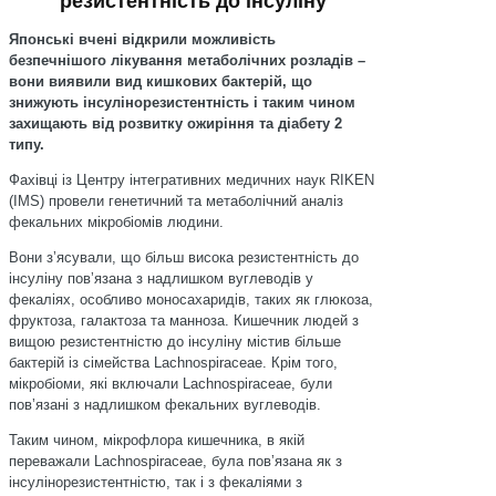
резистентність до інсуліну
Японські вчені відкрили можливість
безпечнішого лікування метаболічних розладів –
вони виявили вид кишкових бактерій, що
знижують інсулінорезистентність і таким чином
захищають від розвитку ожиріння та діабету 2
типу.
Фахівці із Центру інтегративних медичних наук RIKEN
(IMS) провели генетичний та метаболічний аналіз
фекальних мікробіомів людини.
Вони зʼясували, що більш висока резистентність до
інсуліну повʼязана з надлишком вуглеводів у
фекаліях, особливо моносахаридів, таких як глюкоза,
фруктоза, галактоза та манноза. Кишечник людей з
вищою резистентністю до інсуліну містив більше
бактерій із сімейства Lachnospiraceae. Крім того,
мікробіоми, які включали Lachnospiraceae, були
повʼязані з надлишком фекальних вуглеводів.
Таким чином, мікрофлора кишечника, в якій
переважали Lachnospiraceae, була повʼязана як з
інсулінорезистентністю, так і з фекаліями з