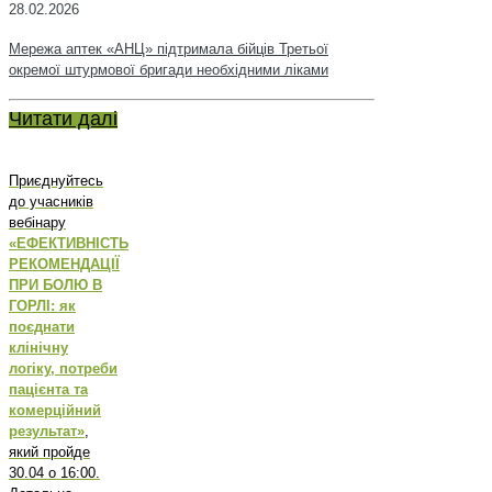
28.02.2026
Мережа аптек «АНЦ» підтримала бійців Третьої
окремої штурмової бригади необхідними ліками
Читати далі
Приєднуйтесь
до учасників
вебінару
«ЕФЕКТИВНІСТЬ
РЕКОМЕНДАЦІЇ
ПРИ БОЛЮ В
ГОРЛІ: як
поєднати
клінічну
логіку, потреби
пацієнта та
комерційний
результат»
,
який пройде
30.04 о 16:00.