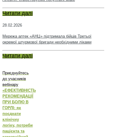
Читати далі
28.02.2026
Мережа аптек «АНЦ» підтримала бійців Третьої
окремої штурмової бригади необхідними ліками
Читати далі
Приєднуйтесь
до учасників
вебінару
«ЕФЕКТИВНІСТЬ
РЕКОМЕНДАЦІЇ
ПРИ БОЛЮ В
ГОРЛІ: як
поєднати
клінічну
логіку, потреби
пацієнта та
комерційний