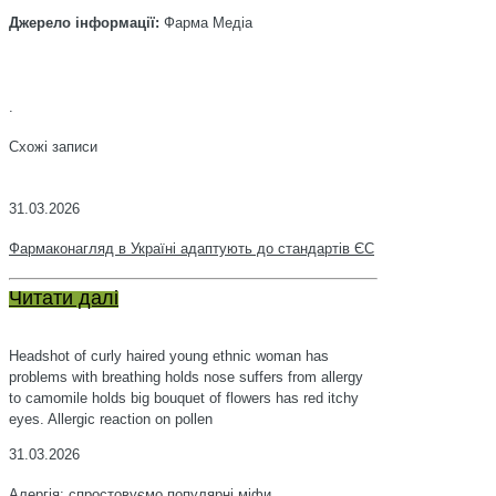
Джерело інформації:
Фарма Медіа
.
Схожі записи
31.03.2026
Фармаконагляд в Україні адаптують до стандартів ЄС
Читати далі
Headshot of curly haired young ethnic woman has
problems with breathing holds nose suffers from allergy
to camomile holds big bouquet of flowers has red itchy
eyes. Allergic reaction on pollen
31.03.2026
Алергія: спростовуємо популярні міфи