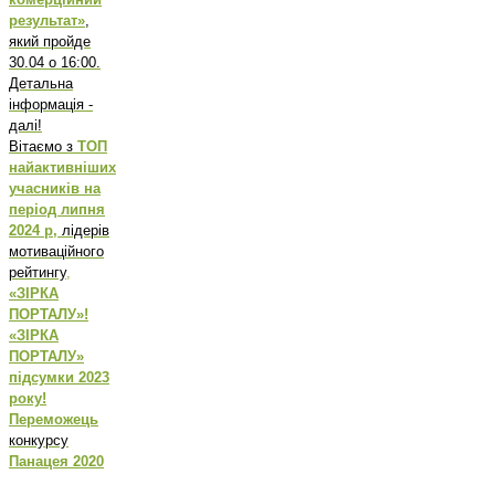
результат»
,
який пройде
30.04 о 16:00.
Детальна
інформація -
далі!
Вітаємо з
ТОП
найактивніших
учасників на
період липня
2024 р,
лідерів
мотиваційного
рейтингу
,
«ЗІРКА
ПОРТАЛУ»!
«ЗІРКА
ПОРТАЛУ»
підсумки 2023
року!
Переможець
конкурсу
Панацея 2020