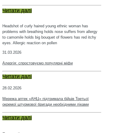
Читати далі
Headshot of curly haired young ethnic woman has
problems with breathing holds nose suffers from allergy
to camomile holds big bouquet of flowers has red itchy
eyes. Allergic reaction on pollen
31.03.2026
Алергія: спростовуємо популярні міфи
Читати далі
28.02.2026
Мережа аптек «АНЦ» підтримала бійців Третьої
окремої штурмової бригади необхідними ліками
Читати далі