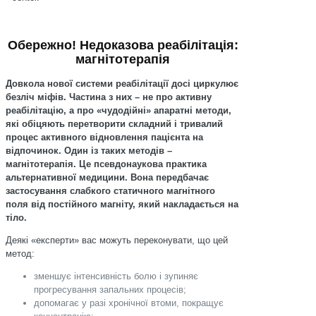
Обережно! Недоказова реабілітація:
магнітотерапія
Довкола нової системи реабілітації досі циркулює
безліч міфів. Частина з них – не про активну
реабілітацію, а про «чудодійні» апаратні методи,
які обіцяють перетворити складний і тривалий
процес активного відновлення пацієнта на
відпочинок. Один із таких методів –
магнітотерапія. Це псевдонаукова практика
альтернативної медицини. Вона передбачає
застосування слабкого статичного магнітного
поля від постійного магніту, який накладається на
тіло.
Деякі «експерти» вас можуть переконувати, що цей
метод:
зменшує інтенсивність болю і зупиняє
прогресування запальних процесів;
допомагає у разі хронічної втоми, покращує