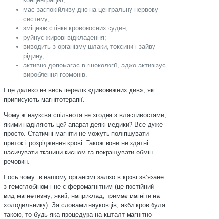
концентрацію;
має заспокійливу дію на центральну нервову
систему;
зміцнює стінки кровоносних судин;
руйнує жирові відкладення;
виводить з організму шлаки, токсини і зайву
рідину;
активно допомагає в гінекології, адже активізує
вироблення гормонів.
І це далеко не весь перелік «дивовижних див», які
приписують магнітотерапії.
Чому ж наукова спільнота не згодна з властивостями,
якими наділяють цей апарат деякі медики? Все дуже
просто. Статичні магніти не можуть поліпшувати
приток і розрідження крові. Також вони не здатні
насичувати тканини киснем та покращувати обмін
речовин.
І ось чому: в нашому організмі залізо в крові звʼязане
з гемоглобіном і не є феромагнітним (це постійний
вид магнетизму, який, наприклад, тримає магніти на
холодильнику). За словами науковців, якби кров була
такою, то будь-яка процедура на кшталт магнітно-