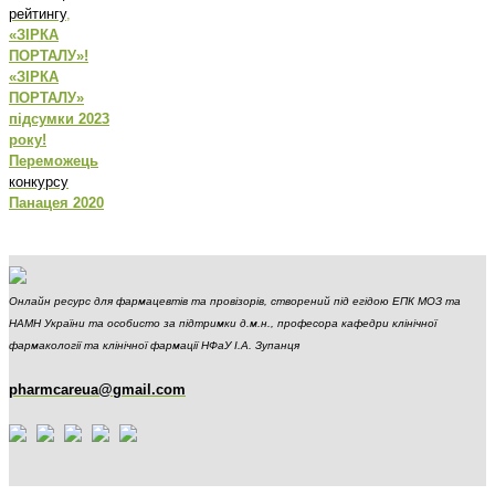
рейтингу
,
«ЗІРКА
ПОРТАЛУ»!
«ЗІРКА
ПОРТАЛУ»
підсумки 2023
року!
Переможець
конкурсу
Панацея 2020
Онлайн ресурс для фармацевтів та провізорів, створений під егідою ЕПК МОЗ та
НАМН України та особисто за підтримки д.м.н., професора кафедри клінічної
фармакології та клінічної фармації НФаУ І.А. Зупанця
pharmcareua@gmail.com