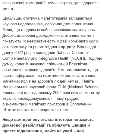
резонансної томографії несла загрозу для здоров’я і
життя.
Щобільше, статична магнітотерапія залишається
науково недоведеною, особливо для полегшення
болю, що є одним із найпоширеніших застосувань.
Добре сплановані дослідження статичних магнітів
показують їх неефективність у разі хронічного болю,
остеоартриту та ревматоїдного артриту. Відповідні
дані у 2022 році оприлюднив National Center for
Complementary and Integrative Health (NCCIH). Поділяє
думку колег із наукової спільноти й Всесвітня
організація охорони здоровʼя. Там наголошують, що
наразі інформації про позитивний вплив статичних
магнітних полів на здоровʼя людей немає. Навіть
Національний науковий фонд США (National Science
Foundation) ще в далекому 2002 році визнав магнітну
терапію «псевдонауковою». Тому продаж
різноманітних магнітних пристроїв в Сполучених
Штатах вважається шарлатанством.
Якщо вам пропонують магнітотерапію замість
доказової реабілітації та обіцяють швидке й
просте відновлення, майте на увазі – цей