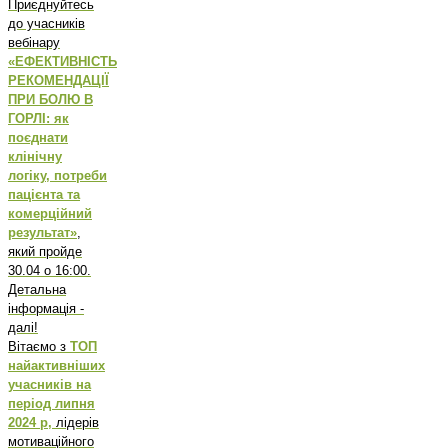
Приєднуйтесь
до учасників
вебінару
«ЕФЕКТИВНІСТЬ
РЕКОМЕНДАЦІЇ
ПРИ БОЛЮ В
ГОРЛІ: як
поєднати
клінічну
логіку, потреби
пацієнта та
комерційний
результат»
,
який пройде
30.04 о 16:00.
Детальна
інформація -
далі!
Вітаємо з
ТОП
найактивніших
учасників на
період липня
2024 р,
лідерів
мотиваційного