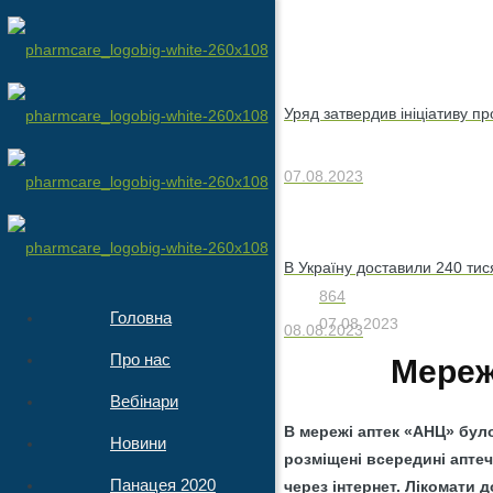
Уряд затвердив ініціативу п
07.08.2023
В Україну доставили 240 тис
864
Головна
07.08.2023
08.08.2023
Про нас
Мереж
Вебінари
В мережі аптек «АНЦ» бул
Новини
розміщені всередині аптеч
Панацея 2020
через інтернет. Лікомати 