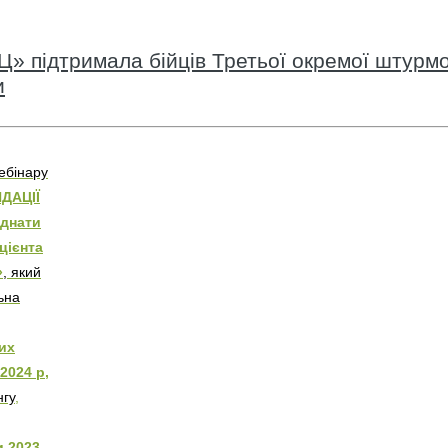
» підтримала бійців Третьої окремої штурмо
и
ебінару
ДАЦІЇ
єднати
ацієнта
»
, який
ьна
их
2024 р,
нгу
,
и 2023