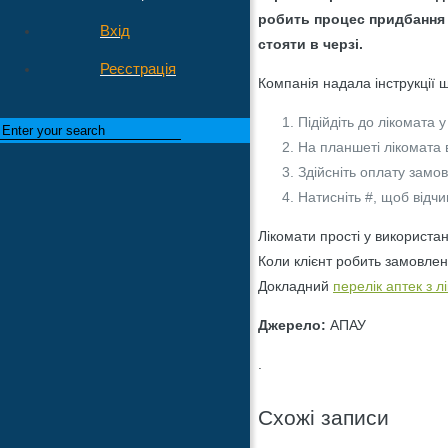
робить процес придбання 
Вхід
стояти в черзі.
Реєстрація
Компанія надала інструкції 
Підійдіть до лікомата у
На планшеті лікомата 
Здійсніть оплату замо
Натисніть #, щоб відчи
Лікомати прості у використа
Коли клієнт робить замовленн
Докладний
перелік аптек з 
Джерело:
АПАУ
.
Схожі записи