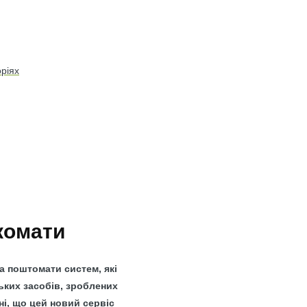
оріях
комати
а поштомати систем, які
ьких засобів, зроблених
ні, що цей новий сервіс