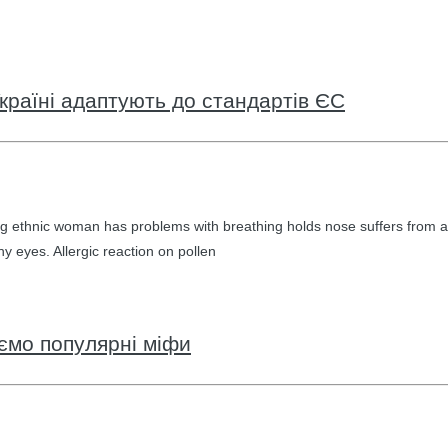
країні адаптують до стандартів ЄС
g ethnic woman has problems with breathing holds nose suffers from a
hy eyes. Allergic reaction on pollen
уємо популярні міфи