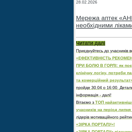
28.02.2026
Мережа аптек «АНЦ
необхідними лікам
Читати далі
Приєднуйтесь до учасників в
«ЕФЕКТИВНІСТЬ РЕКОМЕН
ПРИ БОЛЮ В ГОРЛІ: як по
клінічну логіку, потреби п
та комерційний результат
пройде 30.04 о 16:00. Детал
інформація - далі!
Вітаємо з
ТОП найактивніш
учасників на період липня 
лідерів мотиваційного рейти
«ЗІРКА ПОРТАЛУ»!
«ЗІРКА ПОРТАЛУ» підсумк