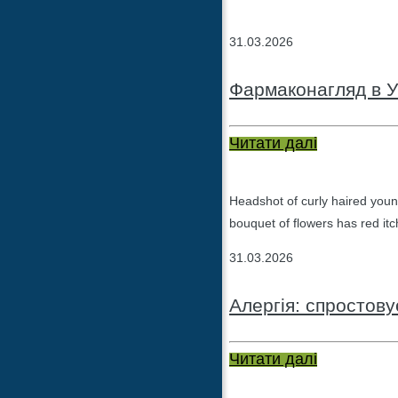
31.03.2026
Фармаконагляд в У
Читати далі
Headshot of curly haired youn
bouquet of flowers has red itc
31.03.2026
Алергія: спростов
Читати далі