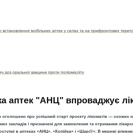
ро встановлення мобільних аптек у селах та на прифронтових терит
яч доз оральної вакцини проти поліомієліту
а аптек "АНЦ" впроваджує лі
о оголошено про успішний старт проєкту лікоматів — схожих н
них закладів і призначені для замовлення та отримання лікарс
доступні в аптеках «АНЦ», «Копійка» і «Шар@». В мережі впевне