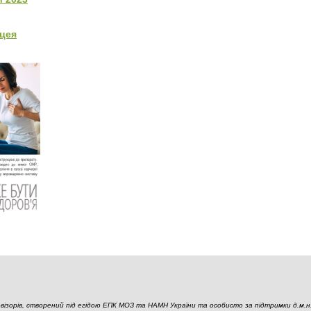
цея
ізорів, створений під егідою ЕПК МОЗ та НАМН України та особисто за підтримки д.м.н., 