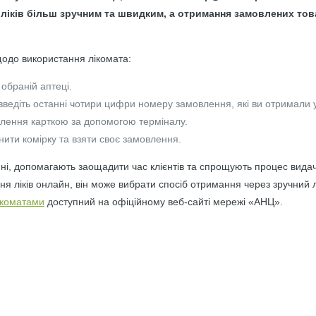
ліків більш зручним та швидким, а отримання замовлених това
щодо використання лікомата:
 обраній аптеці.
введіть останні чотири цифри номеру замовлення, які ви отримали 
влення карткою за допомогою терміналу.
нити комірку та взяти своє замовлення.
нні, допомагають заощадити час клієнтів та спрощують процес видачі
я ліків онлайн, він може вибрати спосіб отримання через зручний лі
лікоматами
доступний на офіційному веб-сайті мережі «АНЦ».