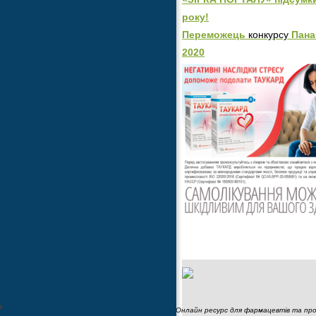
року!
Переможець
конкурсу
Пана
2020
Онлайн ресурс для фармацевтів та пров