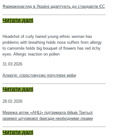
Фармаконагляд в Україні адаптують до стандартів ЄС
Читати далі
Headshot of curly haired young ethnic woman has
problems with breathing holds nose suffers from allergy
to camomile holds big bouquet of flowers has red itchy
eyes. Allergic reaction on pollen
31.03.2026
Алергія: спростовуємо популярні міфи
Читати далі
28.02.2026
Мережа аптек «АНЦ» підтримала бійців Третьої
окремої штурмової бригади необхідними ліками
Читати далі