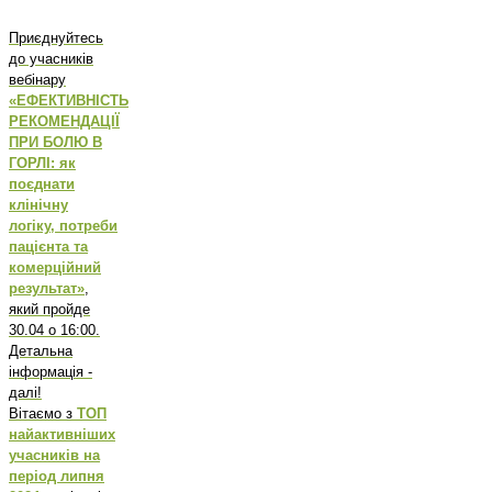
Приєднуйтесь
до учасників
вебінару
«ЕФЕКТИВНІСТЬ
РЕКОМЕНДАЦІЇ
ПРИ БОЛЮ В
ГОРЛІ: як
поєднати
клінічну
логіку, потреби
пацієнта та
комерційний
результат»
,
який пройде
30.04 о 16:00.
Детальна
інформація -
далі!
Вітаємо з
ТОП
найактивніших
учасників на
період липня