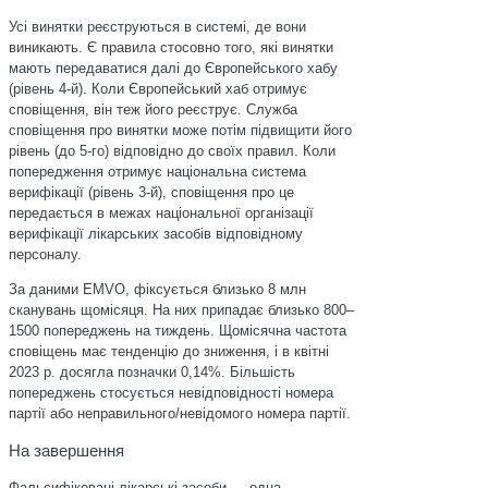
Усі винятки реєструються в системі, де вони
виникають. Є правила стосовно того, які винятки
мають передаватися далі до Європейського хабу
(рівень 4-й). Коли Європейський хаб отримує
сповіщення, він теж його реєструє. Служба
сповіщення про винятки може потім підвищити його
рівень (до 5-го) відповідно до своїх правил. Коли
попередження отримує національна система
верифікації (рівень 3-й), сповіщення про це
передається в межах національної організації
верифікації лікарських засобів відповідному
персоналу.
За даними EMVO, фіксується близько 8 млн
сканувань щомісяця. На них припадає близько 800–
1500 попереджень на тиждень. Щомісячна частота
сповіщень має тенденцію до зниження, і в квітні
2023 р. досягла позначки 0,14%. Більшість
попереджень стосується невідповідності номера
партії або неправильного/невідомого номера партії.
На завершення
Фальсифіковані лікарські засоби — одна