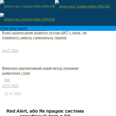
Вчені оцінили ризик розвитку пухлин ШКТ у жінок, які
отримують замісну гормональну терапію
20.07.2023
Виявлено перспективний новий метод лікування
діабетичної стопи
858
22.07.2023
22.07.2023
Red Alert, або Як працює система