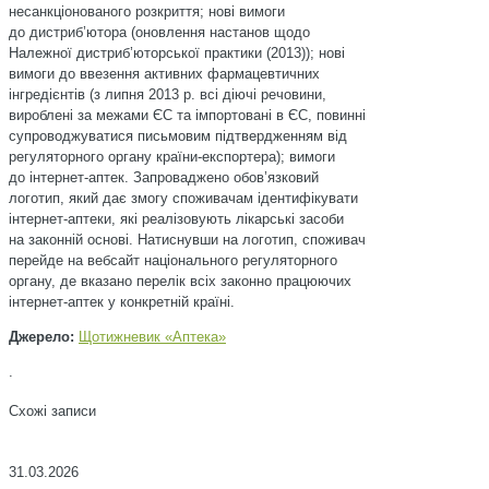
несанкціонованого розкриття; нові вимоги
до дистриб’ютора (оновлення настанов щодо
Належної дистриб’юторської практики (2013)); нові
вимоги до ввезення активних фармацевтичних
інгредієнтів (з липня 2013 р. всі діючі речовини,
вироб­лені за межами ЄС та імпортовані в ЄС, повинні
супроводжуватися письмовим підтвердженням від
регуляторного органу країни-експортера); вимоги
до інтернет-аптек. Запроваджено обов’язковий
логотип, який дає змогу споживачам ідентифікувати
інтернет-аптеки, які реалізовують лікарські засоби
на законній основі. Натиснувши на логотип, споживач
перейде на вебсайт національного регуляторного
органу, де вказано перелік всіх законно працюючих
інтернет-аптек у конкретній країні.
Джерело:
Щотижневик «Аптека»
.
Схожі записи
31.03.2026