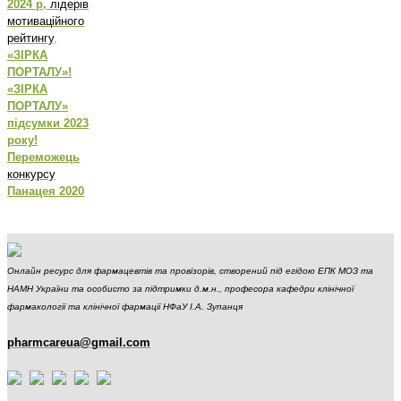
2024 р,
лідерів
мотиваційного
рейтингу
,
«ЗІРКА
ПОРТАЛУ»!
«ЗІРКА
ПОРТАЛУ»
підсумки 2023
року!
Переможець
конкурсу
Панацея 2020
Онлайн ресурс для фармацевтів та провізорів, створений під егідою ЕПК МОЗ та
НАМН України та особисто за підтримки д.м.н., професора кафедри клінічної
фармакології та клінічної фармації НФаУ І.А. Зупанця
pharmcareua@gmail.com