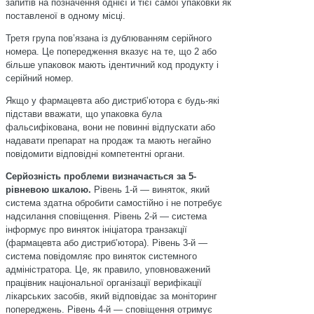
запитів на позначення однієї й тієї самої упаковки як
поставленої в одному місці.
Третя група пов’язана із дублюванням серійного
номера. Це попередження вказує на те, що 2 або
більше упаковок мають ідентичний код продукту і
серійний номер.
Якщо у фармацевта або дистриб’ютора є будь-які
підстави вважати, що упаковка була
фальсифікована, вони не повинні відпускати або
надавати препарат на продаж та мають негайно
повідомити відповідні компетентні органи.
Серйозність проблеми визначається за 5-
рівневою шкалою.
Рівень 1-й — виняток, який
система здатна обробити самостійно і не потребує
надсилання сповіщення. Рівень 2-й — система
інформує про виняток ініціатора транзакції
(фармацевта або дистриб’ютора). Рівень 3-й —
система повідомляє про виняток системного
адміністратора. Це, як правило, уповноважений
працівник національної організації верифікації
лікарських засобів, який відповідає за моніторинг
попереджень. Рівень 4-й — сповіщення отримує