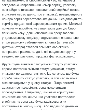
не завантажено в Європейський хаб, на упаковці
закодовано неправильний номер партії), упаковку
не знайдено (вказано неправильний серійний номер,
в системі немає даних про упаковку), невідповідність
номера партії зареєстрованим даним, невідповідність
терміну придатності зареєстрованим даним. Можливі
причини — виробник не завантажив дані до Євро­
пейського хабу; дані неправильно представлені
у двовимірному коді/код надруковано неправильно;
у програмному забезпеченні клієнта (аптеки або
дистриб’ютора) сталася помилка або сканер
не працює правильно; дані, які вводяться вручну,
введено неправильно; продукт фальсифіковано.
Друга група винятків стосується статусу упаковки:
спроба повторно змінити статус упаковки, статус
упаковки не вдалося змінити. Це означає, що була
спроба змінити статус упаковки, в той час як вона
вже знаходиться у цьому статусі. Якщо системі
здається це підозрілим, вона може видати
попередження. Наприклад, кінцевий користувач
намагається позначити, що упаковка поставлена,
в той час як вона вже була зафіксована як
поставлена в іншому місці. Або надійшло декілька