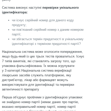
Система виконує наступні
перевірки унікального
ідентифікатора:
чи існує серійний номер для даного коду
продукту;
чи пов’язаний серійний номер з даним номером
партії;
чи збігається термін придатності в унікальному
ідентифікаторі з терміном придатності партії?
Національна система може оголосити попередження,
якщо будь-який із цих трьох тестів провалиться. Існує
7 типів винятків, які становлять загрозу того, що
упаковка фальсифікована. Їх можна згрупувати
у 3 категорії.Національна система верифікації
лікарських засобів служить платформою, яку
дистриб’ютор, лікар або фармацевт можуть
використовувати для ідентифікації та перевірки
автентичності препарату
Перша об’єднує проблеми з ідентифікацією упаковки:
не знайдено номер партії (немає даних про партію,
вказано неправильний номер партії, номер партії