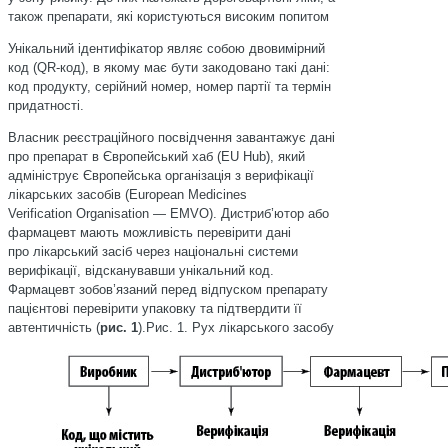
також препарати, які користуються високим попитом
Унікальний ідентифікатор являє собою двовимірний
код (QR-код), в якому має бути закодовано такі дані:
код продукту, серійний номер, номер партії та термін
придатності.
Власник реєстраційного посвідчення завантажує дані
про препарат в Європейський хаб (EU Hub), який
адмініструє Європейська організація з верифікації
лікарських засобів (European Medicines
Verification Organisation — EMVO). Дистриб’ютор або
фармацевт мають можливість пере­вірити дані
про лікарський засіб через національні системи
верифікації, відсканувавши унікальний код.
Фармацевт зобов’язаний перед відпуском препарату
пацієнтові перевірити упаковку та підтвердити її
автентичність (
рис. 1
).Рис. 1. Рух лікарського засобу