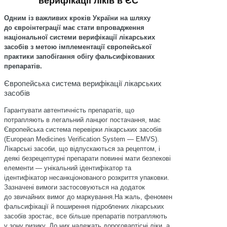
верифікації ліків в ЄС
Одним із важливих кроків України на шляху
до євроінтеграції має стати впровадження
національної системи верифікації лікарських
засобів з метою імплементації європейської
практики запобігання обігу фальсифікованих
препаратів.
Європейська система верифікації лікарських
засобів
Гарантувати автентичність препаратів, що
потрапляють в легальний ланцюг постачання, має
Європейська система перевірки лікарських засобів
(European Medicines Verification System — EMVS).
Лікарські засоби, що відпускаються за рецептом, і
деякі безрецептурні препарати повинні мати безпекові
елементи — унікальний ідентифікатор та
ідентифікатор несанкціонованого розкриття упаковки.
Зазначені вимоги застосовуються на додаток
до звичайних вимог до маркування.На жаль, феномен
фальсифікації й поширення підроб­лених лікарських
засобів зростає, все більше препаратів потрапляють
у зону ризику. До них належать дороговартісні ліки, а