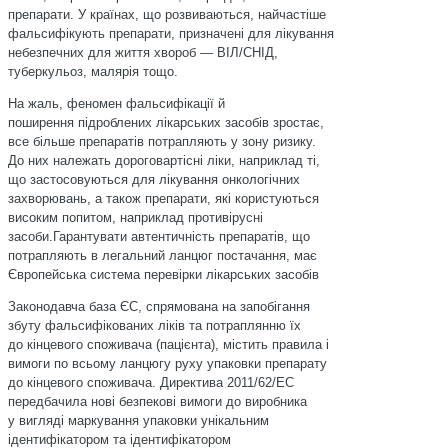
препарати. У країнах, що розвиваються, найчастіше
фальсифікують препарати, призначені для лікування
небезпечних для життя хвороб — ВІЛ/СНІД,
туберкульоз, малярія тощо.
На жаль, феномен фальсифікації й
поширення підроб­лених лікарських засобів зростає,
все більше препаратів потрапляють у зону ризику.
До них належать дороговартісні ліки, наприклад ті,
що застосовуються для лікування онкологічних
захворювань, а також препарати, які користуються
високим попитом, наприклад противірусні
засоби.Гарантувати автентичність препаратів, що
потрапляють в легальний ланцюг постачання, має
Європейська система перевірки лікарських засобів
Законодавча база ЄС, спрямована на запобігання
збуту фальсифікованих ліків та потраплянню їх
до кінцевого споживача (пацієнта), містить правила і
вимоги по всьому ланцюгу руху упаковки препарату
до кінцевого споживача. Директива 2011/62/ЕС
передбачила нові безпекові вимоги до виробника
у вигляді маркування упаковки унікальним
ідентифікатором та ідентифікатором