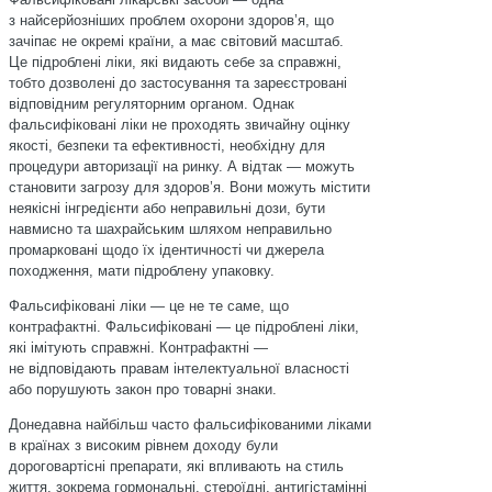
з найсерйозніших проблем охорони здоров’я, що
зачіпає не окремі країни, а має світовий масштаб.
Це підроблені ліки, які видають себе за справжні,
тобто дозволені до застосування та зареєстровані
відповідним регуляторним органом. Однак
фальсифіковані ліки не проходять звичайну оцінку
якості, безпеки та ефективності, необхідну для
процедури авторизації на ринку. А відтак — можуть
становити загрозу для здоров’я. Вони можуть містити
неякісні інгредієнти або неправильні дози, бути
навмисно та шахрайським шляхом неправильно
промарковані щодо їх ідентичності чи джерела
походження, мати підроблену упаковку.
Фальсифіковані ліки — це не те саме, що
контрафактні. Фальсифіковані — це підроблені ліки,
які імітують справж­ні. Контрафактні —
не відповідають правам інтелектуальної власності
або порушують закон про товарні знаки.
Донедавна найбільш часто фальсифікованими ліками
в країнах з високим рівнем доходу були
дороговартісні препарати, які впливають на стиль
життя, зокрема гормональні, стероїдні, антигістамінні