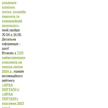
поєднати
клінічну
логіку, потреби
пацієнта та
комерційний
результат»
,
який пройде
30.04 о 16:00.
Детальна
інформація -
далі!
Вітаємо з
ТОП
найактивніших
учасників на
період липня
2024 р,
лідерів
мотиваційного
рейтингу
,
«ЗІРКА
ПОРТАЛУ»!
«ЗІРКА
ПОРТАЛУ»
підсумки 2023
року!