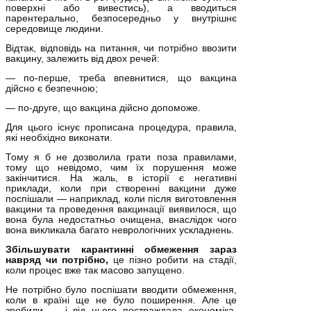
поверхні або вивестись), а вводиться
парентерально, безпосередньо у внутрішнє
середовище людини.
Відтак, відповідь на питання, чи потрібно ввозити
вакцину, залежить від двох речей:
— по-перше, треба впевнитися, що вакцина
дійсно є безпечною;
— по-друге, що вакцина дійсно допоможе.
Для цього існує прописана процедура, правила,
які необхідно виконати.
Тому я б не дозволила грати поза правилами,
тому що невідомо, чим їх порушення може
закінчитися. На жаль, в історії є негативні
приклади, коли при створенні вакцини дуже
поспішали — наприклад, коли після виготовлення
вакцини та проведення вакцинації виявилося, що
вона була недостатньо очищена, внаслідок чого
вона викликала багато неврологічних ускладнень.
Збільшувати карантинні обмеження зараз
навряд чи потрібно,
це пізно робити на стадії,
коли процес вже так масово запущено.
Не потрібно було поспішати вводити обмеження,
коли в країні ще не було поширення. Але це
зробили — і від цього постраждала економіка.