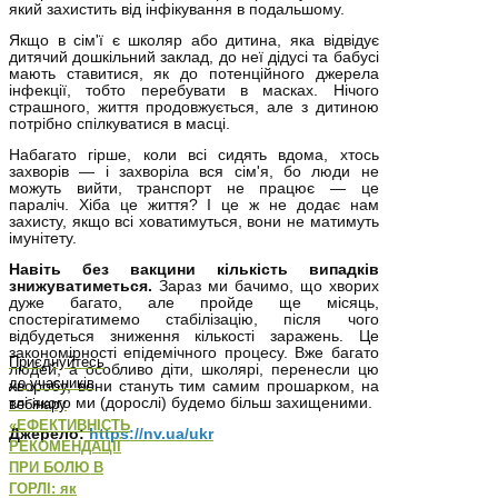
який захистить від інфікування в подальшому.
Якщо в сім'ї є школяр або дитина, яка відвідує
дитячий дошкільний заклад, до неї дідусі та бабусі
мають ставитися, як до потенційного джерела
інфекції, тобто перебувати в масках. Нічого
страшного, життя продовжується, але з дитиною
потрібно спілкуватися в масці.
Набагато гірше, коли всі сидять вдома, хтось
захворів — і захворіла вся сім'я, бо люди не
можуть вийти, транспорт не працює — це
параліч. Хіба це життя? І це ж не додає нам
захисту, якщо всі ховатимуться, вони не матимуть
імунітету.
Навіть без вакцини кількість випадків
знижуватиметься.
Зараз ми бачимо, що хворих
дуже багато, але пройде ще місяць,
спостерігатимемо стабілізацію, після чого
відбудеться зниження кількості заражень. Це
закономірності епідемічного процесу. Вже багато
Приєднуйтесь
людей, а особливо діти, школярі, перенесли цю
до учасників
хворобу, вони стануть тим самим прошарком, на
тлі якого ми (дорослі) будемо більш захищеними.
вебінару
«ЕФЕКТИВНІСТЬ
Джерело:
https://nv.ua/ukr
РЕКОМЕНДАЦІЇ
ПРИ БОЛЮ В
ГОРЛІ: як