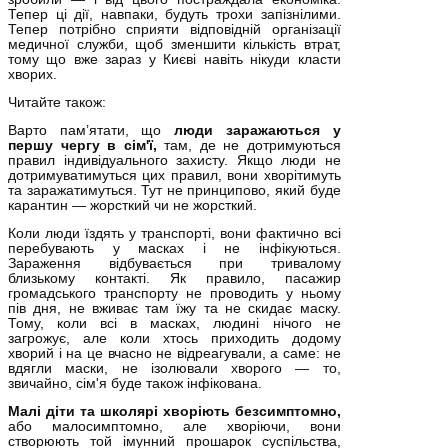
Тепер ці дії, навпаки, будуть трохи запізнілими.
Тепер потрібно сприяти відповідній організації
медичної служби, щоб зменшити кількість втрат,
тому що вже зараз у Києві навіть нікуди класти
хворих.
Читайте також:
Варто пам’ятати, що
люди заражаються у
першу чергу в сім'ї,
там, де не дотримуються
правил індивідуального захисту. Якщо люди не
дотримуватимуться цих правил, вони хворітимуть
та заражатимуться. Тут не принципово, який буде
карантин — жорсткий чи не жорсткий.
Коли люди їздять у транспорті, вони фактично всі
перебувають у масках і не інфікуються.
Зараження відбувається при тривалому
близькому контакті. Як правило, пасажир
громадського транспорту не проводить у ньому
пів дня, не вживає там їжу та не скидає маску.
Тому, коли всі в масках, людині нічого не
загрожує, але коли хтось приходить додому
хворий і на це вчасно не відреагували, а саме: не
вдягли маски, не ізолювали хворого — то,
звичайно, сім'я буде також інфікована.
Малі діти та школярі хворіють безсимптомно,
або малосимптомно, але хворіючи, вони
створюють той імунний прошарок суспільства,