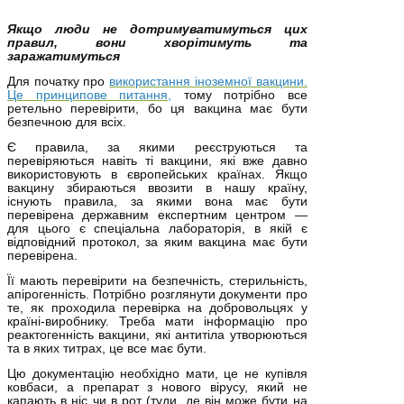
Якщо люди не дотримуватимуться цих
правил, вони хворітимуть та
заражатимуться
Для початку про
використання іноземної вакцини.
Це принципове питання
,
тому потрібно все
ретельно перевірити, бо ця вакцина має бути
безпечною для всіх.
Є правила, за якими реєструються та
перевіряються навіть ті вакцини, які вже давно
використовують в європейських країнах. Якщо
вакцину збираються ввозити в нашу країну,
існують правила, за якими вона має бути
перевірена державним експертним центром —
для цього є спеціальна лабораторія, в якій є
відповідний протокол, за яким вакцина має бути
перевірена.
Її мають перевірити на безпечність, стерильність,
апірогенність. Потрібно розглянути документи про
те, як проходила перевірка на добровольцях у
країні-виробнику. Треба мати інформацію про
реактогенність вакцини, які антитіла утворюються
та в яких титрах, це все має бути.
Цю документацію необхідно мати, це не купівля
ковбаси, а препарат з нового вірусу, який не
капають в ніс чи в рот (туди, де він може бути на