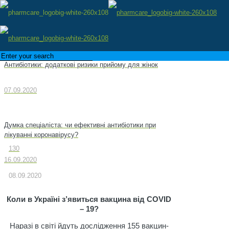
Антибіотики: додаткові ризики прийому для жінок
07.09.2020
Думка спеціаліста: чи ефективні антибіотики при
лікуванні коронавірусу?
130
16.09.2020
08.09.2020
Коли в Україні з’явиться вакцина від COVID
– 19?
Наразі в світі йдуть дослідження 155 вакцин-