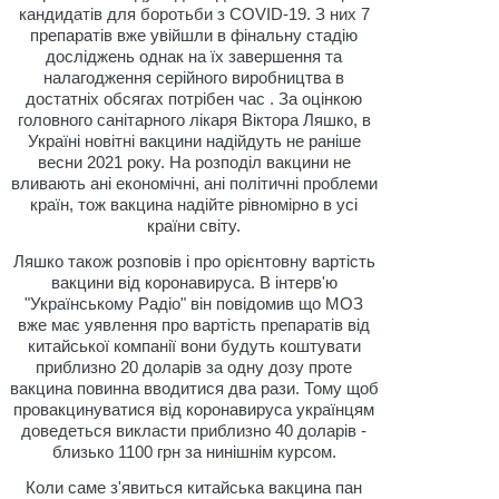
кандидатів для боротьби з COVID-19. З них 7
препаратів вже увійшли в фінальну стадію
досліджень однак на їх завершення та
налагодження серійного виробництва в
достатніх обсягах потрібен час . За оцінкою
головного санітарного лікаря Віктора Ляшко, в
Україні новітні вакцини надійдуть не раніше
весни 2021 року. На розподіл вакцини не
вливають ані економічні, ані політичні проблеми
країн, тож вакцина надійте рівномірно в усі
країни світу.
Ляшко також розповів і про орієнтовну вартість
вакцини від коронавируса. В інтерв'ю
"Українському Радіо" він повідомив що МОЗ
вже має уявлення про вартість препаратів від
китайської компанії вони будуть коштувати
приблизно 20 доларів за одну дозу проте
вакцина повинна вводитися два рази. Тому щоб
провакцинуватися від коронавируса українцям
доведеться викласти приблизно 40 доларів -
близько 1100 грн за нинішнім курсом.
Коли саме з'явиться китайська вакцина пан