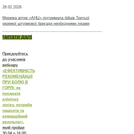
28.02.2026
Мережа аптек «АНЦ» підтримала бійців Третьої
окремої штурмової бригади необхідними ліками
Читати далі
Приєднуйтесь
до учасників
вебінару
«ЕФЕКТИВНІСТЬ
РЕКОМЕНДАЦІЇ
ПРИ БОЛЮ В
ГОРЛІ: як
поєднати
клінічну
логіку, потреби
пацієнта та
комерційний
результат»
,
який пройде
30.04 о 16:00.