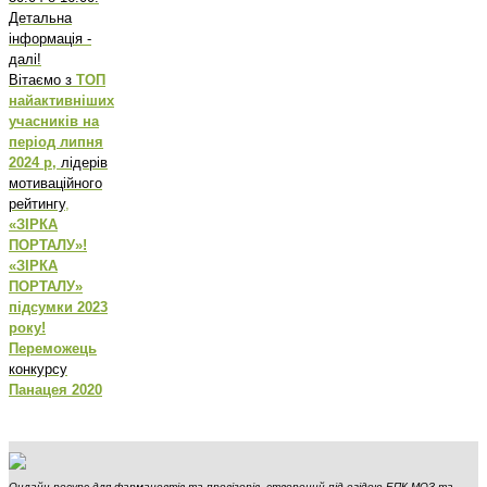
Детальна
інформація -
далі!
Вітаємо з
ТОП
найактивніших
учасників на
період липня
2024 р,
лідерів
мотиваційного
рейтингу
,
«ЗІРКА
ПОРТАЛУ»!
«ЗІРКА
ПОРТАЛУ»
підсумки 2023
року!
Переможець
конкурсу
Панацея 2020
Онлайн ресурс для фармацевтів та провізорів, створений під егідою ЕПК МОЗ та