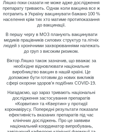
Ляшко поки сказати не може адже дослідження
препарату тривають. Однак коли вакцина все ж
потрапить в Україну вакцинувати бажано 100 %
населення крім тих хто матиме протипоказання
до вакцинації.
В першу чергу в МОЗ планують вакцинувати
медиків працівників силових структур та літніх
людей з хронічними захворюваннями належать
до груп з високим ризиком.
Віктор Ляшко також зазначив, що вважає за
необхідне відновлювати національне
виробництво вакцин в нашій країні. Це
допоможе бути готовим до нових викликів
сфері охорони здоров’я подібних COVID-19.
Нагадаємо, що зараз тривають національні
дослідження застосування препаратів
«Корвитин» та «Квертин» у протидії
коронавірусу. Попередні результати показали
ефективність вказаних препаратів під час
клінічних досліджень. Про це заявиви
національний координатор випробувань,
завідуючий кафедрою клінічної фармації та