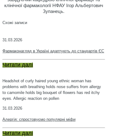
клінічної фармакології НФАУ Ігор Альбертович
Зупанець.
Схожі записи
31.03.2026
Фармаконагляд в Україні адаптують до стандартів ЄС
Читати далі
Headshot of curly haired young ethnic woman has
problems with breathing holds nose suffers from allergy
to camomile holds big bouquet of flowers has red itchy
eyes. Allergic reaction on pollen
31.03.2026
Алергія: спростовуємо популярні міфи
Читати далі