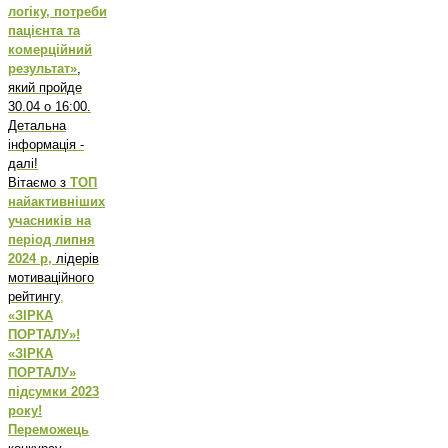
логіку, потреби
пацієнта та
комерційний
результат»
,
який пройде
30.04 о 16:00.
Детальна
інформація -
далі!
Вітаємо з
ТОП
найактивніших
учасників на
період липня
2024 р,
лідерів
мотиваційного
рейтингу
,
«ЗІРКА
ПОРТАЛУ»!
«ЗІРКА
ПОРТАЛУ»
підсумки 2023
року!
Переможець