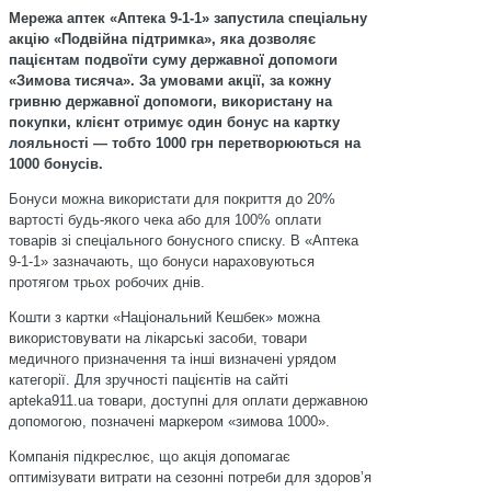
Мережа аптек «Аптека 9-1-1» запустила спеціальну
акцію «Подвійна підтримка», яка дозволяє
пацієнтам подвоїти суму державної допомоги
«Зимова тисяча». За умовами акції, за кожну
гривню державної допомоги, використану на
покупки, клієнт отримує один бонус на картку
лояльності — тобто 1000 грн перетворюються на
1000 бонусів.
Бонуси можна використати для покриття до 20%
вартості будь-якого чека або для 100% оплати
товарів зі спеціального бонусного списку. В «Аптека
9-1-1» зазначають, що бонуси нараховуються
протягом трьох робочих днів.
Кошти з картки «Національний Кешбек» можна
використовувати на лікарські засоби, товари
медичного призначення та інші визначені урядом
категорії. Для зручності пацієнтів на сайті
apteka911.ua товари, доступні для оплати державною
допомогою, позначені маркером «зимова 1000».
Компанія підкреслює, що акція допомагає
оптимізувати витрати на сезонні потреби для здоров’я