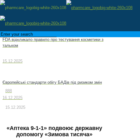
FDA відкликало правило про тестування косметики з
тальком
15.12.2025
Європейські стандарти обігу БАДів під ризиком змін
888
16.12.2025
15.12.2025
«Аптека 9-1-1» подвоює державну
допомогу «Зимова тисяча»