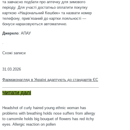
та завчасно подбати про аптечку для зимового
періоду. Для участі достатньо оплатити покупку
карткою «Національний Кешбек» та назвати номер
телефону, прив’язаний до картки лояльності —
бонуси нараховуються автоматично.
Джерело
: АПАУ
.
Схожі записи
31.03.2026
Фармаконагляд в Україні адаптують до стандартів ЄС
Читати далі
Headshot of curly haired young ethnic woman has
problems with breathing holds nose suffers from allergy
to camomile holds big bouquet of flowers has red itchy
eyes. Allergic reaction on pollen